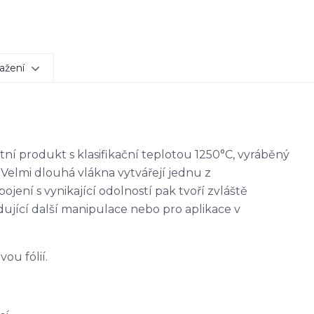
ažení
itní produkt s klasifikační teplotou 1250°C, vyráběný
elmi dlouhá vlákna vytvářejí jednu z
jení s vynikající odolností pak tvoří zvláště
ující další manipulace nebo pro aplikace v
ou fólií.