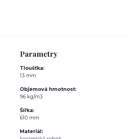
Parametry
Tloušťka
13 mm
Objemová hmotnost
96 kg/m3
Šířka
610 mm
Materiál
keramická rohož