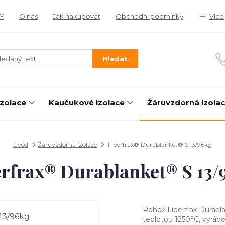
Y
O nás
Jak nakupovat
Obchodní podmínky
Více
Hledat
izolace
Kaučukové izolace
Žáruvzdorná izola
Úvod
Žáruvzdorná izolace
Fiberfrax® Durablanket® S 13/96kg
erfrax® Durablanket® S 13/
Rohož Fiberfrax Durablan
teplotou 1250°C, vyrá