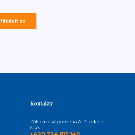
řihlásit se
Kontakty
Zákaznická podpora A-Z izolace
s.r.o.
+420 724 815 140