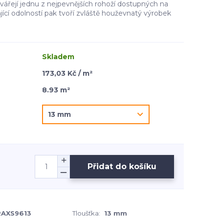
vářejí jednu z nejpevnějších rohoží dostupných na
ající odolností pak tvoří zvláště houževnatý výrobek
Skladem
173,03 Kč / m²
8.93 m²
Přidat do košíku
RAXS9613
Tloušťka:
13 mm