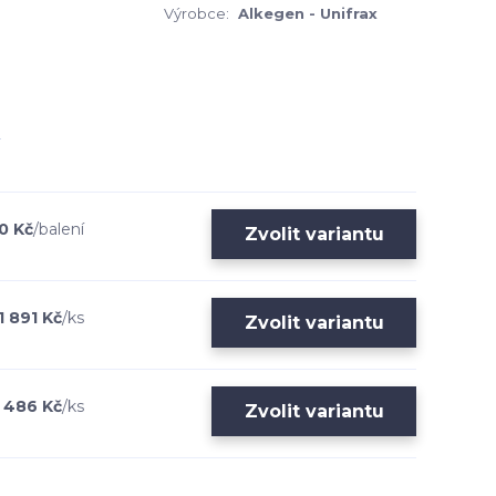
Výrobce:
Alkegen - Unifrax
0 Kč
/
balení
Zvolit variantu
1 891 Kč
/
ks
Zvolit variantu
1 486 Kč
/
ks
Zvolit variantu