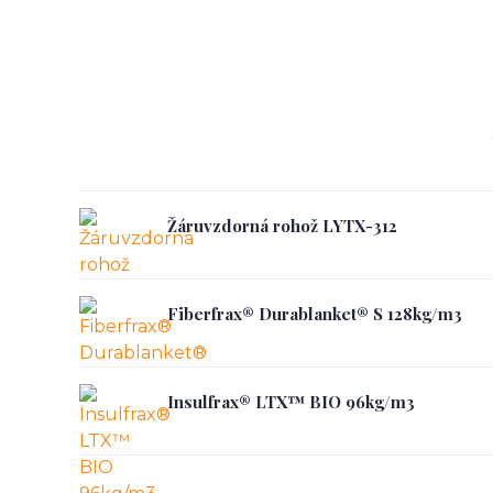
Žáruvzdorná rohož LYTX-312
Fiberfrax® Durablanket® S 128kg/m3
Insulfrax® LTX™ BIO 96kg/m3