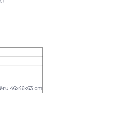
cí
měru 46x46x63 cm