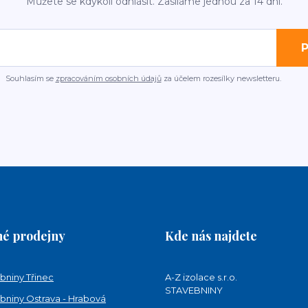
Můžete se kdykoli odhlásit. Zasíláme jednou za 14 dní.
P
Souhlasím se
zpracováním osobních údajů
za účelem rozesílky newsletteru.
é prodejny
Kde nás najdete
bniny Třinec
A-Z izolace s.r.o.
STAVEBNINY
bniny Ostrava - Hrabová