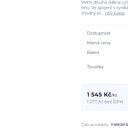
Velmi dlouhá vlákna vyt
trhu. Ve spojení s vynik
vhodný pr...
celý popis
Dostupnost
Měrná cena
Balení
Tloušťka
1 545 Kč
/
ks
1 277 Kč
bez DPH
Číslo produktu:
FIBERF