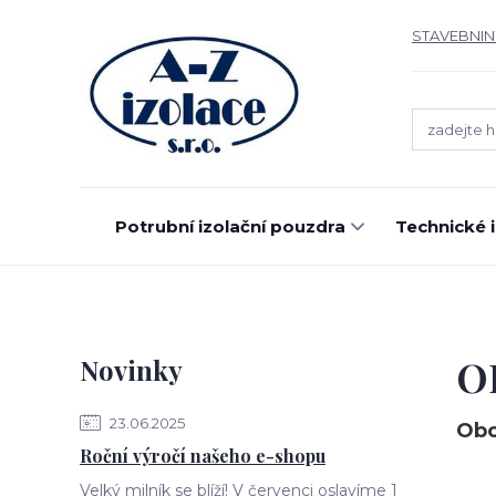
STAVEBNIN
Potrubní izolační pouzdra
Technické 
O
Novinky
23.06.2025
Obc
Roční výročí našeho e-shopu
Velký milník se blíží! V červenci oslavíme 1