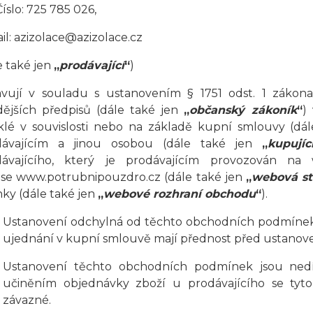
 Číslo: 725 785 026
,
il: azizolace@azizolace.cz
e také jen
„
prodávající
“
)
vují v souladu s ustanovením § 1751 odst. 1 zákona
ějších předpisů (dále také jen
„
občanský zákoník
“
)
klé v souvislosti nebo na základě kupní smlouvy (dá
dávajícím a jinou osobou (dále také jen
„
kupujíc
dávajícího, který je prodávajícím provozován na
ese
www.potrubnipouzdro.cz
(dále také jen
„
webová st
nky (dále také jen
„
webové rozhraní obchodu
“
).
Ustanovení odchylná od těchto obchodních podmínek
ujednání v kupní smlouvě mají přednost před ustano
Ustanovení těchto obchodních podmínek jsou nedí
učiněním objednávky zboží u prodávajícího se tyt
závazné.