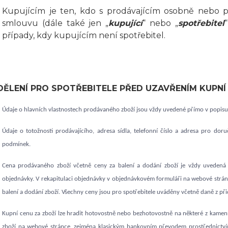
Kupujícím je ten, kdo s prodávajícím osobně nebo 
smlouvu (dále také jen „
kupující
“ nebo „
spotřebitel
případy, kdy kupujícím není spotřebitel.
SDĚLENÍ PRO SPOTŘEBITELE PŘED UZAVŘENÍM KUPN
Údaje o hlavních vlastnostech prodávaného zboží jsou vždy uvedené přímo v popis
Údaje o totožnosti prodávajícího, adresa sídla, telefonní číslo a adresa pro dor
podmínek.
Cena prodávaného zboží včetně ceny za balení a dodání zboží je vždy uvedená
objednávky. V rekapitulaci objednávky v objednávkovém formuláři na webové strán
balení a dodání zboží. Všechny ceny jsou pro spotřebitele uváděny včetně daně z př
Kupní cenu za zboží lze hradit hotovostně nebo bezhotovostně na některé z kame
zboží na webové stránce, zejména klasickým bankovním převodem prostřednictv