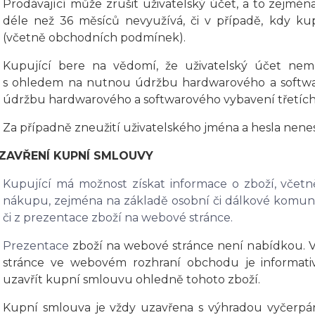
Prodávající může zrušit uživatelský účet, a to zejména
déle než 36
měsíců
nevyužívá, či v případě, kdy ku
(včetně obchodních podmínek).
Kupující bere na vědomí, že uživatelský účet nem
s ohledem na nutnou údržbu hardwarového a softwar
údržbu hardwarového a softwarového vybavení třetích
Za případně zneužití uživatelského jména a hesla nen
UZAVŘENÍ KUPNÍ SMLOUVY
Kupující má možnost získat informace o zboží, včetn
nákupu, zejména na základě osobní či dálkové komu
či z prezentace zboží na webové stránce.
Prezentace
zboží na webové stránce není nabídkou. 
stránce ve webovém rozhraní obchodu je informativ
uzavřít kupní smlouvu ohledně tohoto zboží.
Kupní smlouva je vždy uzavřena s výhradou vyčerpán