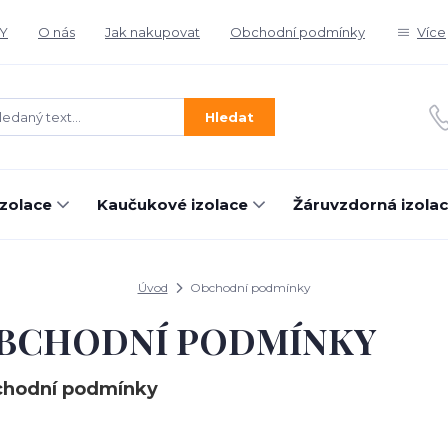
Y
O nás
Jak nakupovat
Obchodní podmínky
Více
Hledat
izolace
Kaučukové izolace
Žáruvzdorná izola
Úvod
Obchodní podmínky
BCHODNÍ PODMÍNKY
hodní podmínky