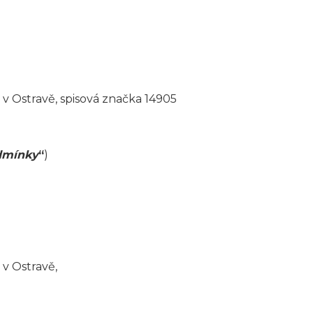
v Ostrav
ě,
spisová značka 14905
dmínky
“
)
 v Ostr
avě,