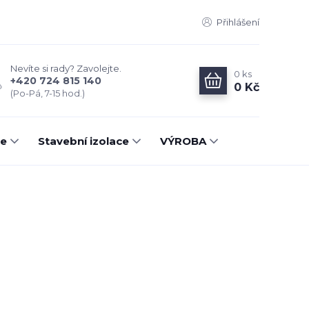
Přihlášení
Nevíte si rady? Zavolejte.
0
ks
+420 724 815 140
0 Kč
(Po-Pá, 7-15 hod.)
ce
Stavební izolace
VÝROBA