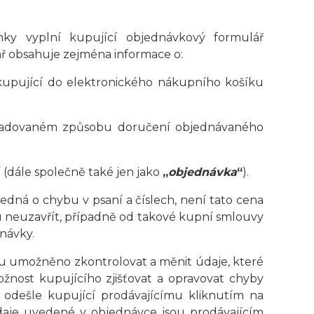
nky vyplní kupující objednávkový formulář
 obsahuje zejména informace o:
kupující do elektronického nákupního košíku
ožadovaném způsobu doručení objednávaného
(dále společně také jen jako
„
objednávka
“
).
 jedná o chybu v psaní a číslech, není tato cena
u neuzavřít, případně od takové kupní smlouvy
dnávky.
u umožněno zkontrolovat a měnit údaje, které
ožnost kupujícího zjišťovat a opravovat chyby
 odešle kupující prodávajícímu kliknutím na
aje uvedené v objednávce jsou prodávajícím