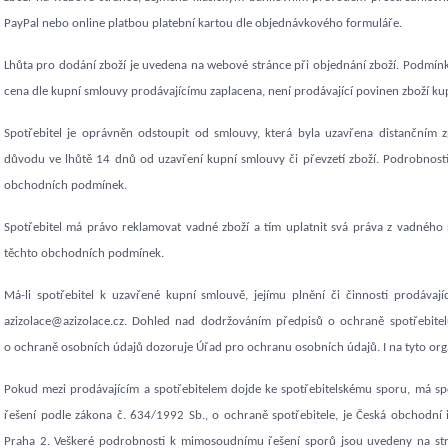
PayPal nebo online platbou platební kartou dle objednávkového formuláře.
Lhůta pro dodání zboží je uvedena na webové stránce při objednání zboží. Podmínk
cena dle kupní smlouvy prodávajícímu zaplacena, není prodávající povinen zboží kup
Spotřebitel je oprávněn odstoupit od smlouvy, která byla uzavřena distanční
důvodu ve lhůtě 14 dnů od uzavření kupní smlouvy či převzetí zboží. Podrobnosti
obchodních podmínek.
Spotřebitel má právo reklamovat vadné zboží a tím uplatnit svá práva z vadného 
těchto obchodních podmínek.
Má-li spotřebitel k uzavřené kupní smlouvě, jejímu plnění či činnosti prodávají
azizolace@azizolace.c
z.
Dohled nad dodržováním předpisů o ochraně spotřebitel
o ochraně osobních údajů dozoruje Úřad pro ochranu osobních údajů. I na tyto orgán
Pokud mezi prodávajícím a spotřebitelem dojde ke spotřebitelskému sporu, má s
řešení podle zákona č. 634/1992 Sb., o ochraně spotřebitele, je Česká obchodní 
Praha 2. Veškeré podrobnosti k mimosoudnímu řešení sporů jsou uvedeny na strá