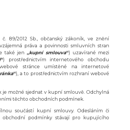
 č. 89/2012 Sb., občanský zákoník, ve znění
 vzájemná práva a povinnosti smluvních stran
le také jen
„
kupní smlouva
“
) uzavírané mezi
í
“
) prostřednictvím internetového obchodu
 webové stránce umístěné na internetové
ránka
“
), a to prostřednictvím rozhraní webové
 je možné sjednat v kupní smlouvě. Odchylná
veními těchto obchodních podmínek.
lnou součástí kupní smlouvy. Odesláním či
o obchodní podmínky stávají pro kupujícího