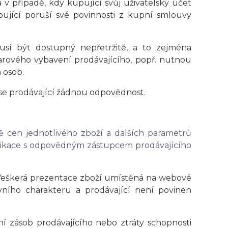
 v případě, kdy kupující svůj uživatelský účet
pující poruší své povinnosti z kupní smlouvy
usí být dostupný nepřetržitě, a to zejména
ového vybavení prodávajícího, popř. nutnou
 osob.
ese prodávající žádnou odpovědnost.
ě cen jednotlivého zboží a dalších parametrů
nikace s odpovědným zástupcem prodávajícího
Veškerá prezentace zboží umístěná na webové
ního charakteru a prodávající není povinen
í zásob prodávajícího nebo ztráty schopnosti