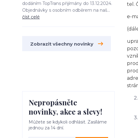
dodáním TopTrans přijímány do 13.12.2024.
tel.
Objednávky s osobním odběrem na naš...
e-ma
číst celé
(dál
upra
Zobrazit všechny novinky
pozd
vzni
pro
pro
adr
strá
Nepropásněte
novinky, akce a slevy!
Můžete se kdykoli odhlásit. Zasíláme
jednou za 14 dní.