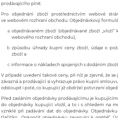
prodávajícího plnit.
Pro objednání zboží prostřednictvím webové strá
ve webovém rozhraní obchodu. Objednávkový formulář
objednávaném zboží (objednávané zboží „vloží“ 
webového rozhraní obchodu),
způsobu úhrady kupní ceny zboží, údaje o p
zboží a
informace o nákladech spojených s dodáním zboží 
V případě uvedení takové ceny, při níž je zjevné, že se
závazná a prodávající si vyhrazuje právo kupní smlouv
odstoupit i poté, co kupující již obdržel potvrzení obje
Před zasláním objednávky prodávajícímu je kupujícím
do objednávky kupující vložil, a to i s ohledem na m
vzniklé při zadávání dat do objednávky. Objednávku
tlačítko „
Dokončit objednávku zavazující k platbě
“.
Úd