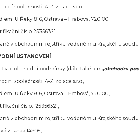
odní společnosti
A-Z izolace s.r.o.
sídlem
U Řeky 816, Ostrava – Hrabová, 720 00
tifikační číslo 2
5356321
ané v obchodním rejstříku vedeném u Krajského soudu 
ÚVODNÍ USTANOVENÍ
Tyto obchodní podmínky (dále také jen
„
obchodní po
odní společnosti A-Z izolace s.r.o
.,
ídlem U Řeky 816, Ostrava – Hrabová, 7
20 00,
tifikační číslo: 2
5356321,
sané v obchodním rejstříku vedeném
u Krajského soudu
ová značka 14905
,