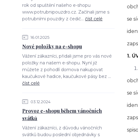
rok od spuštění našeho e-shopu
obch
www.potrubnipouzdro.cz. Začínali jsme s
potrubními pouzdry z čedič...
číst celé
se 
iden
16.01.2025
zaps
Nové položky na e-shopu
1. 
Vážení zákazníci, přidali jsme pro vás nové
položky na našem e-shopu. Nyní již
můžete z pohodlí domova nakupovat
kaučukové hadice, kaučukové pásy bez ...
obch
číst celé
se s
03.12.2024
iden
Provoz e-shopu během vánočních
zap
svátků
Vážení zákazníci, z důvodu vánočních
spis
svátků budou poslední objednávky s