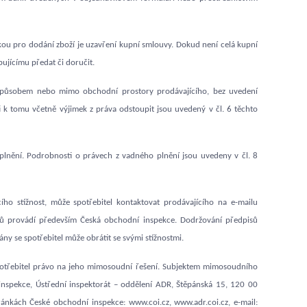
ou pro dodání zboží je uzavření kupní smlouvy. Dokud není celá kupní
ujícímu předat či doručit.
m způsobem nebo mimo obchodní prostory prodávajícího, bez uvedení
 k tomu včetně výjimek z práva odstoupit jsou uvedený v čl. 6 těchto
plnění. Podrobnosti o právech z vadného plnění jsou uvedeny v čl. 8
cího stížnost, může spotřebitel kontaktovat prodávajícího na e-mailu
ů provádí především Česká obchodní inspekce. Dodržování předpisů
y se spotřebitel může obrátit se svými stížnostmi.
potřebitel právo na jeho mimosoudní řešení. Subjektem mimosoudního
inspekce, Ústřední inspektorát – oddělení ADR, Štěpánská 15, 120 00
nkách České obchodní inspekce: www.coi.cz, www.adr.coi.cz, e-mail: