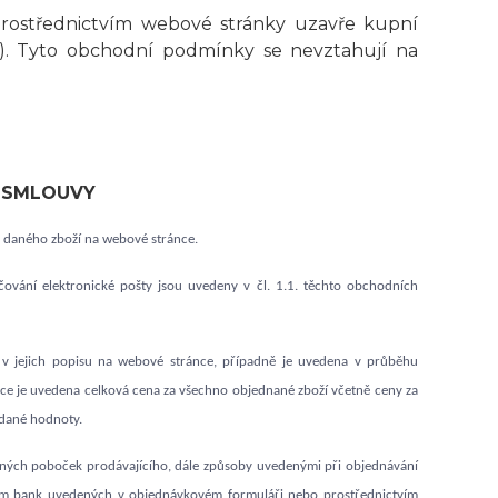
prostřednictvím webové stránky uzavře kupní
“). Tyto obchodní podmínky se nevztahují na
Í SMLOUVY
u daného zboží na webové stránce.
učování elektronické pošty jsou uvedeny v čl. 1.1. těchto obchodních
 v jejich popisu na webové stránce, případně je uvedena v průběhu
ce je uvedena celková cena za všechno objednané zboží včetně ceny za
idané hodnoty.
nných poboček prodávajícího, dále způsoby uvedenými při objednávání
ím bank uvedených v objednávkovém formuláři nebo prostřednictvím