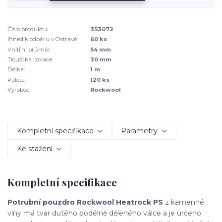
Číslo produktu:
353072
Ihned k odběru v Ostravě:
60 ks
Vnitřní průměr:
54 mm
Tloušťka izolace:
30 mm
Délka:
1 m
Paleta:
120 ks
Výrobce:
Rockwool
Kompletní specifikace
Parametry
Ke stažení
Kompletní specifikace
Potrubní pouzdro Rockwool Heatrock PS
z kamenné
vlny má tvar dutého podélně děleného válce a je určeno