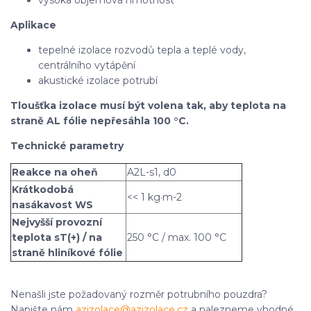
vysoká objemová hmotnost
Aplikace
tepelné izolace rozvodů tepla a teplé vody,
centrálního vytápění
akustické izolace potrubí
Tloušťka izolace musí být volena tak, aby teplota na
straně AL fólie nepřesáhla 100 °C.
Technické parametry
Reakce na oheň
A2L-s1, d0
Krátkodobá
<< 1 kg·m-2
nasákavost WS
Nejvyšší provozní
teplota sT(+) / na
250 °C / max. 100 °C
straně hliníkové fólie
Nenašli jste požadovaný rozměr potrubního pouzdra?
Napište nám
azizolace@azizolace.cz
a nalezneme vhodné