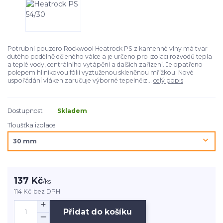
Potrubní pouzdro Rockwool Heatrock PS z kamenné vlny má tvar
dutého podélně děleného válce a je určeno pro izolaci rozvodů tepla
a teplé vody, centrálního vytápění a dalších zařízení. Je opatřeno
polepem hliníkovou fólií vyztuženou skleněnou mřížkou. Nové
uspořádání vláken zaručuje výborné tepelněiz...
celý popis
Dostupnost
Skladem
Tloušťka izolace
137 Kč
/
ks
114 Kč
bez DPH
Přidat do košíku