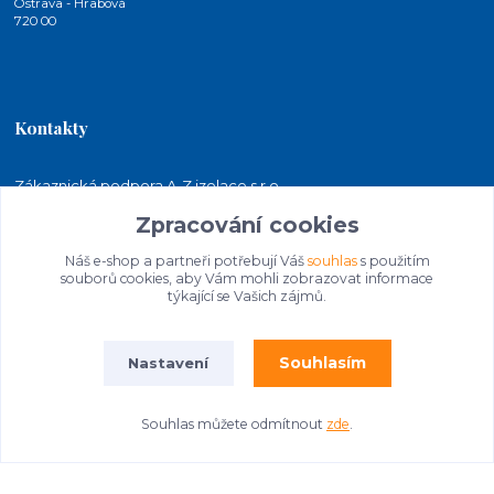
Ostrava - Hrabová
720 00
Kontakty
Zákaznická podpora A-Z izolace s.r.o.
+420 724 815 140
Zpracování cookies
(Po-Pá, 7-15 hod.)
Náš e-shop a partneři potřebují Váš
souhlas
s použitím
jakubkaleta@azizolace.cz
souborů cookies, aby Vám mohli zobrazovat informace
týkající se Vašich zájmů.
Souhlasím
Nastavení
Souhlas můžete odmítnout
zde
.
© 2026 A-Z izolace s.r.o. | STAVEBNINY
Vytvořeno na
Eshop-rychle.cz