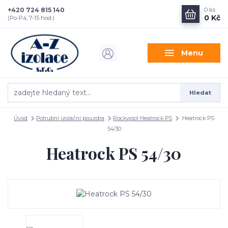
+420 724 815 140
0
ks
0 Kč
(Po-Pá, 7-15 hod.)
Menu
Hledat
Úvod
Potrubní izolační pouzdra
Rockwool Heatrock PS
Heatrock PS
54/30
Heatrock PS 54/30