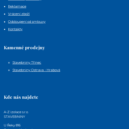
Reklamace
Vrácení zboží
Odstoupení od smlouvy
Kontakty
Kamenné prodejny
Stavebniny Třinec
Stavebniny Ostrava - Hrabová
Kde nás najdete
A-Z izolace s.r.o.
STAVEBNINY
U Řeky 816