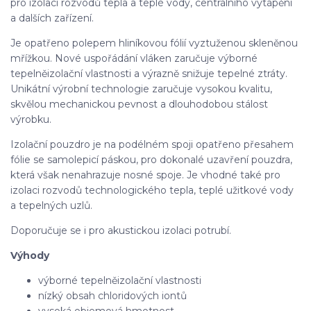
pro izolaci rozvodů tepla a teplé vody, centrálního vytápění
a dalších zařízení.
Je opatřeno polepem hliníkovou fólií vyztuženou skleněnou
mřížkou. Nové uspořádání vláken zaručuje výborné
tepelněizolační vlastnosti a výrazně snižuje tepelné ztráty.
Unikátní výrobní technologie zaručuje vysokou kvalitu,
skvělou mechanickou pevnost a dlouhodobou stálost
výrobku.
Izolační pouzdro je na podélném spoji opatřeno přesahem
fólie se samolepicí páskou, pro dokonalé uzavření pouzdra,
která však nenahrazuje nosné spoje. Je vhodné také pro
izolaci rozvodů technologického tepla, teplé užitkové vody
a tepelných uzlů.
Doporučuje se i pro akustickou izolaci potrubí.
Výhody
výborné tepelněizolační vlastnosti
nízký obsah chloridových iontů