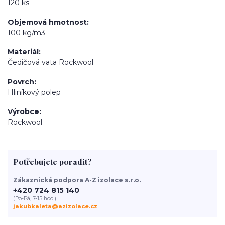
120 ks
Objemová hmotnost
100 kg/m3
Materiál
Čedičová vata Rockwool
Povrch
Hliníkový polep
Výrobce
Rockwool
Potřebujete poradit?
Zákaznická podpora A-Z izolace s.r.o.
+420 724 815 140
(Po-Pá, 7-15 hod.)
jakubkaleta@azizolace.cz