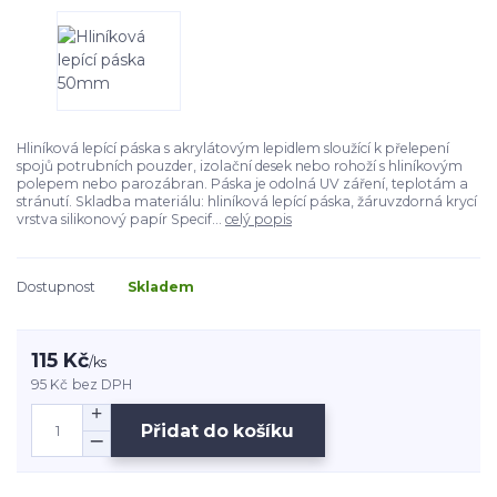
Hliníková lepící páska s akrylátovým lepidlem sloužící k přelepení
spojů potrubních pouzder, izolační desek nebo rohoží s hliníkovým
polepem nebo parozábran. Páska je odolná UV záření, teplotám a
stránutí. Skladba materiálu: hliníková lepící páska, žáruvzdorná krycí
vrstva silikonový papír Specif...
celý popis
Dostupnost
Skladem
115 Kč
/
ks
95 Kč
bez DPH
Přidat do košíku