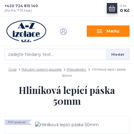
+420 724 815 140
0
ks
0 Kč
(Po-Pá, 7-15 hod.)
Menu
Hledat
Úvod
Potrubní izolační pouzdra
Příslušenství
Hliníková lepící páska
50mm
Hliníková lepící páska
50mm
TOP produkt