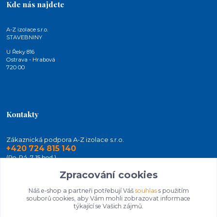
Kde nás najdete
A-Z izolace s.r.o.
STAVEBNINY
U Řeky 816
Ostrava - Hrabová
720 00
Kontakty
Zákaznická podpora A-Z izolace s.r.o.
+420 724 815 140
(Po-Pá, 7-15 hod.)
Zpracování cookies
jakubkaleta@azizolace.cz
Náš e-shop a partneři potřebují Váš
souhlas
s použitím
souborů cookies, aby Vám mohli zobrazovat informace
týkající se Vašich zájmů.