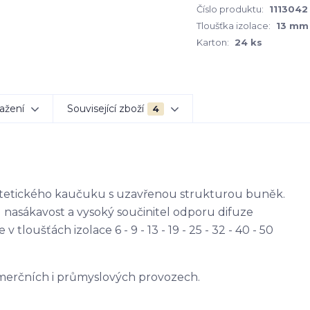
Číslo produktu:
1113042
Tloušťka izolace:
13 mm
Karton:
24 ks
ažení
Související zboží
4
yntetického kaučuku s uzavřenou strukturou buněk.
u nasákavost a vysoký součinitel odporu difuze
 tloušťách izolace 6 - 9 - 13 - 19 - 25 - 32 - 40 - 50
komerčních i průmyslových provozech.