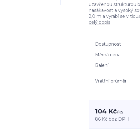
uzavřenou strukturou bu
nasákavost a vysoký sou
2,0 m a vyrábí se v tloušť
celý popis
Dostupnost
Měrná cena
Balení
Vnitřní průměr
104 Kč
/
ks
86 Kč
bez DPH