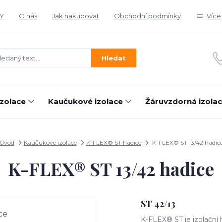
Y
O nás
Jak nakupovat
Obchodní podmínky
Více
Hledat
izolace
Kaučukové izolace
Žáruvzdorná izola
Úvod
Kaučukové izolace
K-FLEX® ST hadice
K-FLEX® ST 13/42 hadic
K-FLEX® ST 13/42 hadice
ST 42/13
K-FLEX® ST je izolační