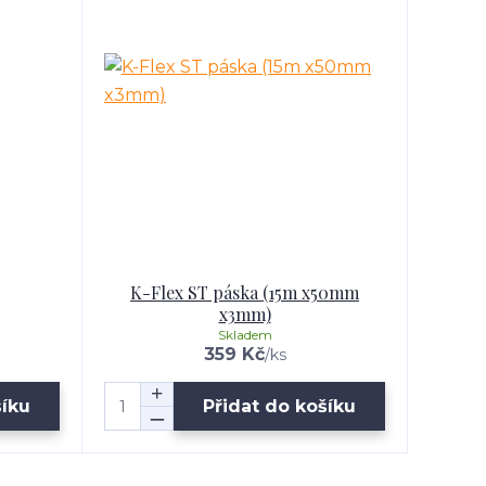
K-Flex ST páska (15m x50mm
x3mm)
Skladem
359 Kč
/
ks
šíku
Přidat do košíku