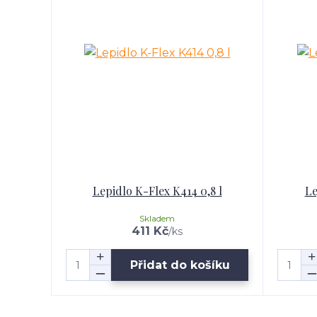
Lepidlo K-Flex K414 0,8 l
Le
Skladem
411 Kč
/
ks
Přidat do košíku