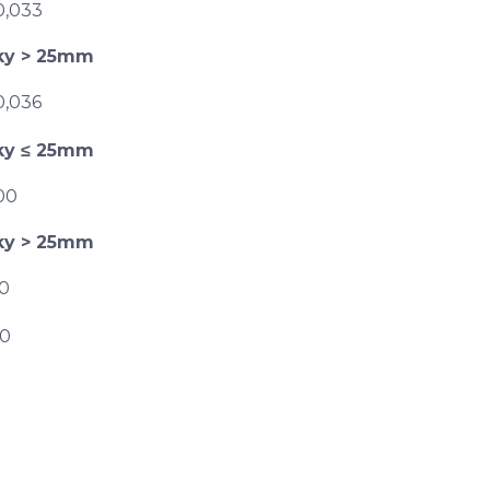
0,033
ťky > 25mm
0,036
ťky ≤ 25mm
00
ťky > 25mm
0
d0