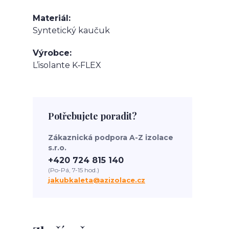
Materiál
Syntetický kaučuk
Výrobce
L’isolante K‑FLEX
Potřebujete poradit?
Zákaznická podpora A-Z izolace
s.r.o.
+420 724 815 140
(Po-Pá, 7-15 hod.)
jakubkaleta@azizolace.cz