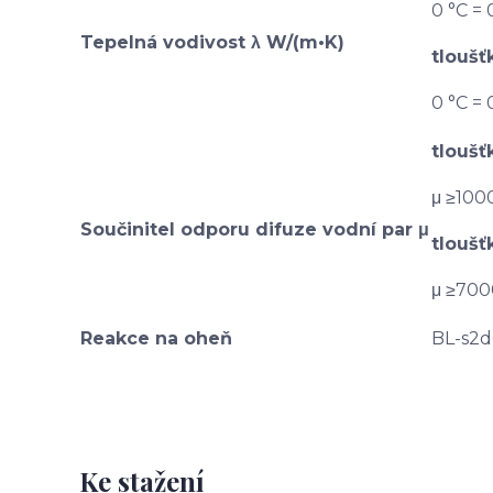
0 °C = 
Tepelná vodivost λ W/(m•K)
tlouš
0 °C = 
tlouš
μ ≥100
Součinitel odporu difuze vodní par μ
tlouš
μ ≥700
Reakce na oheň
BL-s2
Ke stažení