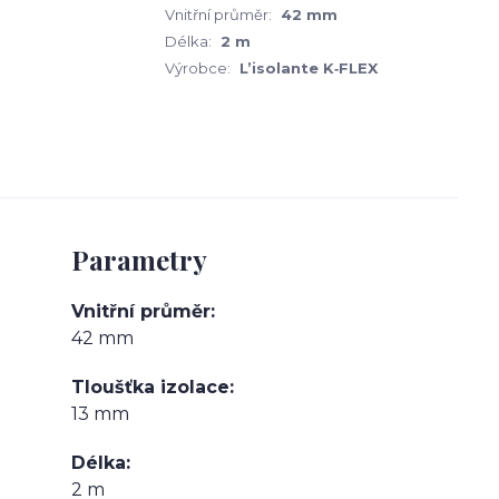
Vnitřní průměr:
42 mm
Délka:
2 m
Výrobce:
L’isolante K‑FLEX
Parametry
Vnitřní průměr
42 mm
Tloušťka izolace
13 mm
Délka
2 m