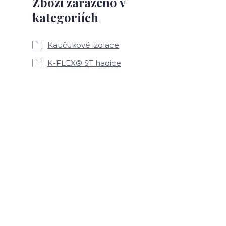
Zboží zařazeno v
kategoriích
Kaučukové izolace
K-FLEX® ST hadice