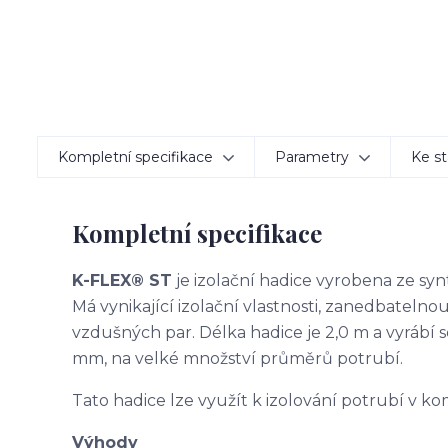
Kompletní specifikace
Parametry
Ke st
Kompletní specifikace
K-FLEX® ST
je izolační hadice vyrobena ze s
Má vynikající izolační vlastnosti, zanedbatelno
vzdušných par. Délka hadice je 2,0 m a vyrábí se v
mm, na velké množství průměrů potrubí.
Tato hadice lze využít k izolování potrubí v 
Výhody