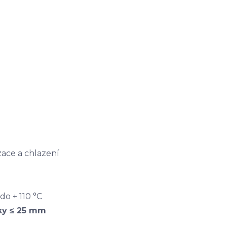
zace a chlazení
 do + 110 °C
ky ≤ 25 mm