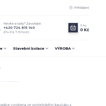
Přihlášení
Nevíte si rady? Zavolejte.
0
ks
+420 724 815 140
0 Kč
(Po-Pá, 7-15 hod.)
ce
Stavební izolace
VÝROBA
e
 hadice vyrobena ze syntetického kaučuku s