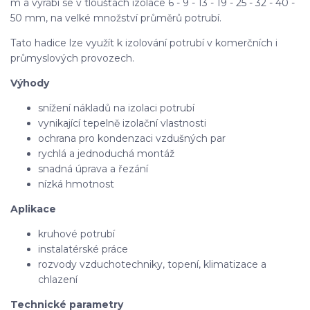
m a vyrábí se v tloušťách izolace 6 - 9 - 13 - 19 - 25 - 32 - 40 -
50 mm, na velké množství průměrů potrubí.
Tato hadice lze využít k izolování potrubí v komerčních i
průmyslových provozech.
Výhody
snížení nákladů na izolaci potrubí
vynikající tepelně izolační vlastnosti
ochrana pro kondenzaci vzdušných par
rychlá a jednoduchá montáž
snadná úprava a řezání
nízká hmotnost
Aplikace
kruhové potrubí
instalatérské práce
rozvody vzduchotechniky, topení, klimatizace a
chlazení
Technické parametry