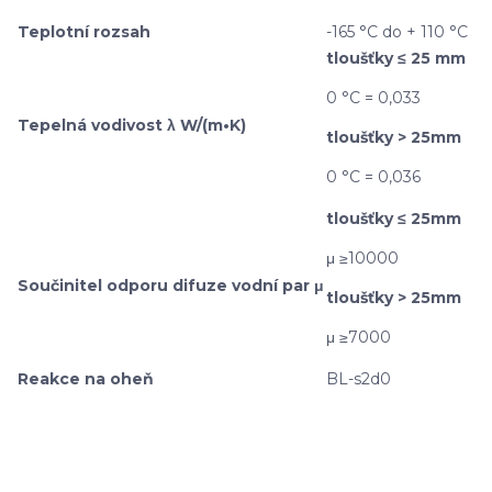
Teplotní rozsah
-165 °C do + 110 °C
tloušťky ≤ 25 mm
0 °C = 0,033
Tepelná vodivost λ W/(m•K)
tloušťky > 25mm
0 °C = 0,036
tloušťky ≤ 25mm
μ ≥10000
Součinitel odporu difuze vodní par μ
tloušťky > 25mm
μ ≥7000
Reakce na oheň
BL-s2d0