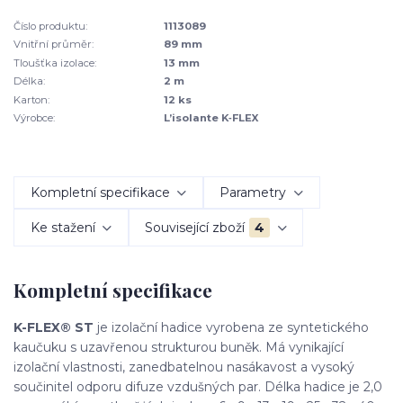
Číslo produktu:
1113089
Vnitřní průměr:
89 mm
Tloušťka izolace:
13 mm
Délka:
2 m
Karton:
12 ks
Výrobce:
L’isolante K‑FLEX
Kompletní specifikace
Parametry
Ke stažení
Související zboží
4
Kompletní specifikace
K-FLEX® ST
je izolační hadice vyrobena ze syntetického
kaučuku s uzavřenou strukturou buněk. Má vynikající
izolační vlastnosti, zanedbatelnou nasákavost a vysoký
součinitel odporu difuze vzdušných par. Délka hadice je 2,0