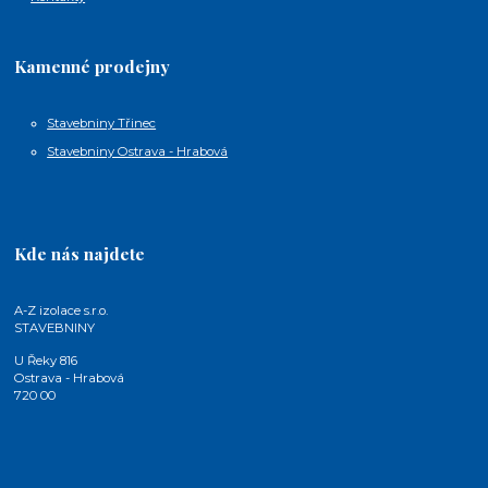
Kamenné prodejny
Stavebniny Třinec
Stavebniny Ostrava - Hrabová
Kde nás najdete
A-Z izolace s.r.o.
STAVEBNINY
U Řeky 816
Ostrava - Hrabová
720 00