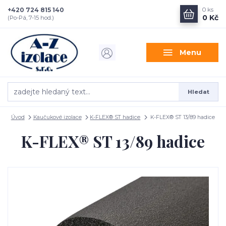
+420 724 815 140
0
ks
0 Kč
(Po-Pá, 7-15 hod.)
Menu
Hledat
Úvod
Kaučukové izolace
K-FLEX® ST hadice
K-FLEX® ST 13/89 hadice
K-FLEX® ST 13/89 hadice