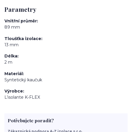
Parametry
Vnitřní průměr
89 mm
Tloušťka izolace
13 mm
Délka
2 m
Materiál
Syntetický kaučuk
Výrobce
L’isolante K‑FLEX
Potřebujete poradit?
Zákaznická podpora A-Z izolace s.r.o.