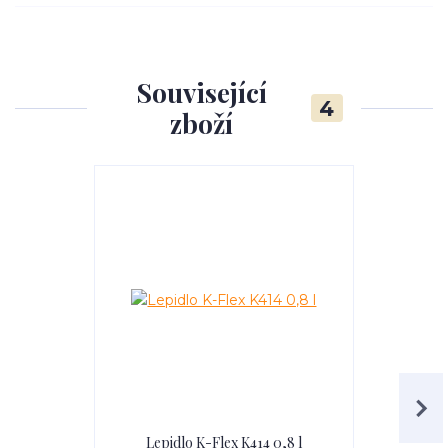
Související
4
zboží
Lepidlo K-Flex K414 0,8 l
Lepidl