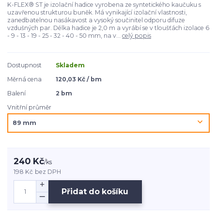
K-FLEX® ST je izolační hadice vyrobena ze syntetického kaučuku s
uzavřenou strukturou buněk. Má vynikající izolační vlastnosti,
zanedbatelnou nasákavost a vysoký součinitel odporu difuze
vzdušných par. Délka hadice je 2,0 m a vyrábí se v tloušťách izolace 6
- 9 - 13 - 19 - 25 - 32 - 40 - 50 mm, na v...
celý popis
Dostupnost
Skladem
Měrná cena
120,03 Kč / bm
Balení
2 bm
Vnitřní průměr
240 Kč
/
ks
198 Kč
bez DPH
Přidat do košíku