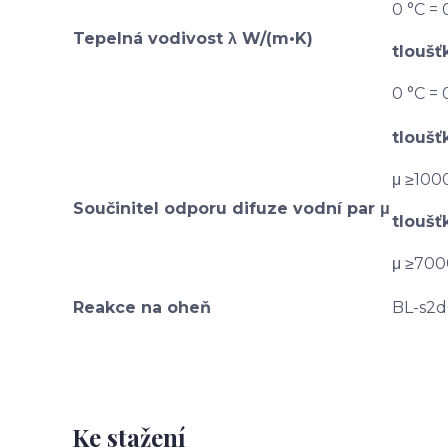
0 °C = 
Tepelná vodivost λ W/(m•K)
tlouš
0 °C = 
tlouš
μ ≥100
Součinitel odporu difuze vodní par μ
tlouš
μ ≥700
Reakce na oheň
BL-s2
Ke stažení