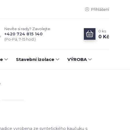
Přihlášení
Nevíte si rady? Zavolejte.
0
ks
+420 724 815 140
0 Kč
(Po-Pá, 7-15 hod.)
ce
Stavební izolace
VÝROBA
e
 hadice vyrobena ze syntetického kaučuku s