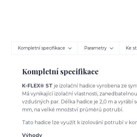
Kompletní specifikace
Parametry
Ke st
Kompletní specifikace
K-FLEX® ST
je izolační hadice vyrobena ze s
Má vynikající izolační vlastnosti, zanedbatelno
vzdušných par. Délka hadice je 2,0 m a vyrábí se v
mm, na velké množství průměrů potrubí.
Tato hadice lze využít k izolování potrubí v 
Výhody