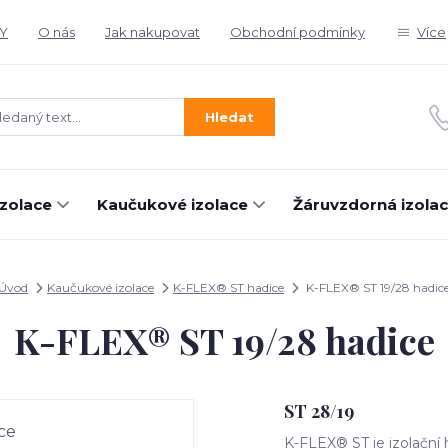
Y
O nás
Jak nakupovat
Obchodní podmínky
Více
Hledat
izolace
Kaučukové izolace
Žáruvzdorná izola
Úvod
Kaučukové izolace
K-FLEX® ST hadice
K-FLEX® ST 19/28 hadic
K-FLEX® ST 19/28 hadice
ST 28/19
K-FLEX® ST je izolační