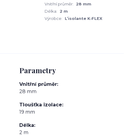
Vnitřní průměr:
28 mm
Délka:
2 m
Výrobce:
L’isolante K‑FLEX
Parametry
Vnitřní průměr
28 mm
Tloušťka izolace
19 mm
Délka
2 m