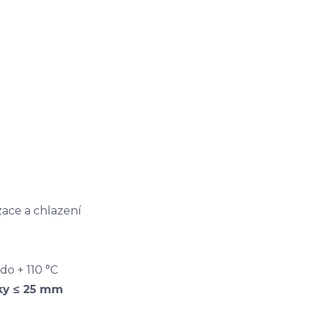
zace a chlazení
 do + 110 °C
ky ≤ 25 mm