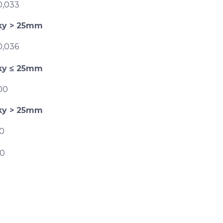
0,033
ťky > 25mm
0,036
ťky ≤ 25mm
00
ťky > 25mm
0
d0