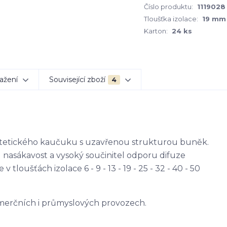
Číslo produktu:
1119028
Tloušťka izolace:
19 mm
Karton:
24 ks
ažení
Související zboží
4
yntetického kaučuku s uzavřenou strukturou buněk.
u nasákavost a vysoký součinitel odporu difuze
 tloušťách izolace 6 - 9 - 13 - 19 - 25 - 32 - 40 - 50
komerčních i průmyslových provozech.