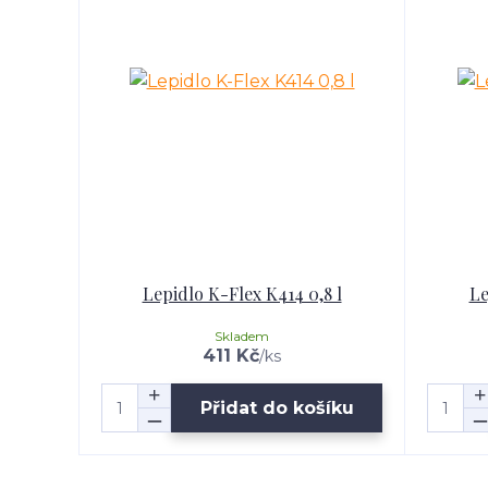
Lepidlo K-Flex K414 0,8 l
Le
Skladem
411 Kč
/
ks
Přidat do košíku