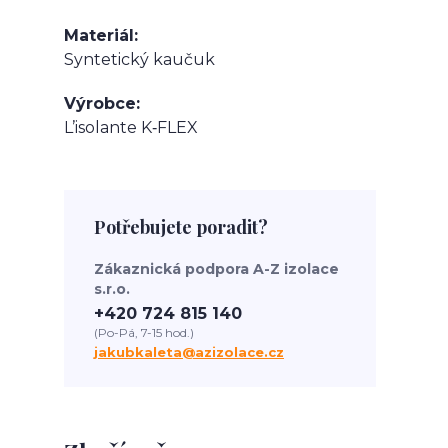
Materiál
Syntetický kaučuk
Výrobce
L’isolante K‑FLEX
Potřebujete poradit?
Zákaznická podpora A-Z izolace
s.r.o.
+420 724 815 140
(Po-Pá, 7-15 hod.)
jakubkaleta@azizolace.cz