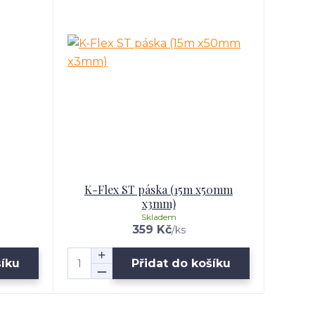
K-Flex ST páska (15m x50mm
x3mm)
Skladem
359 Kč
/
ks
šíku
Přidat do košíku