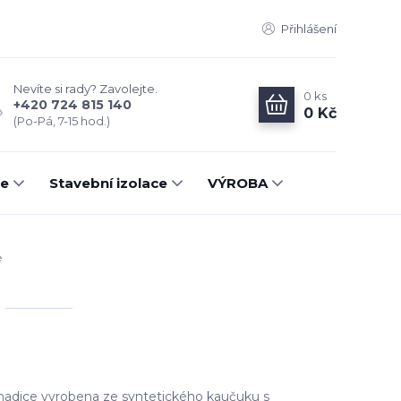
Přihlášení
Nevíte si rady? Zavolejte.
0
ks
+420 724 815 140
0 Kč
(Po-Pá, 7-15 hod.)
ce
Stavební izolace
VÝROBA
e
 hadice vyrobena ze syntetického kaučuku s