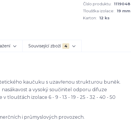
Číslo produktu:
1119048
Tloušťka izolace:
19 mm
Karton:
12 ks
ažení
Související zboží
4
yntetického kaučuku s uzavřenou strukturou buněk.
u nasákavost a vysoký součinitel odporu difuze
 tloušťách izolace 6 - 9 - 13 - 19 - 25 - 32 - 40 - 50
komerčních i průmyslových provozech.