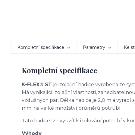
Kompletní specifikace
Parametry
Ke st
Kompletní specifikace
K-FLEX® ST
je izolační hadice vyrobena ze s
Má vynikající izolační vlastnosti, zanedbatelno
vzdušných par. Délka hadice je 2,0 m a vyrábí se v
mm, na velké množství průměrů potrubí.
Tato hadice lze využít k izolování potrubí v 
Výhody