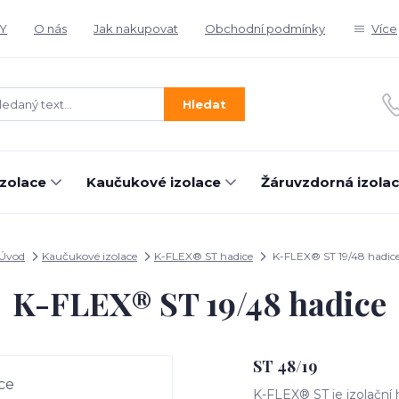
Y
O nás
Jak nakupovat
Obchodní podmínky
Více
Hledat
izolace
Kaučukové izolace
Žáruvzdorná izola
Úvod
Kaučukové izolace
K-FLEX® ST hadice
K-FLEX® ST 19/48 hadic
K-FLEX® ST 19/48 hadice
ST 48/19
K-FLEX® ST je izolační