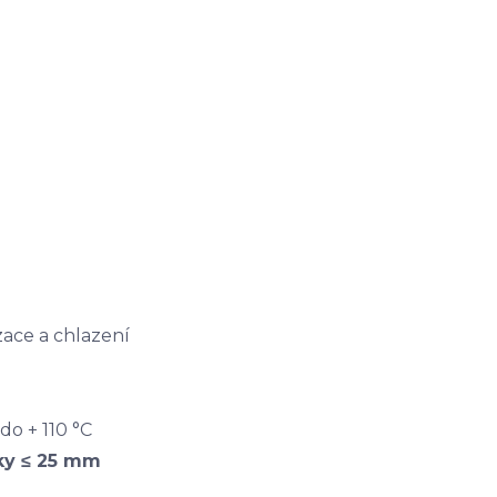
zace a chlazení
 do + 110 °C
ky ≤ 25 mm