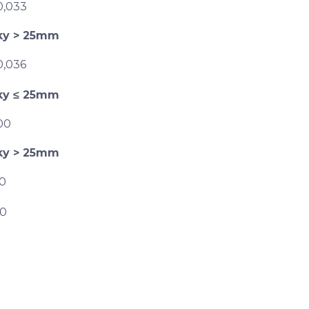
0,033
ťky > 25mm
0,036
ťky ≤ 25mm
00
ťky > 25mm
0
d0