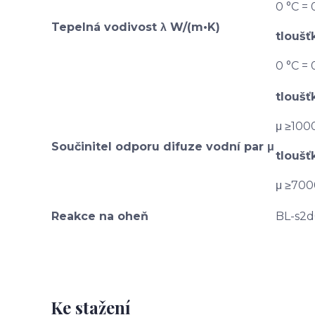
0 °C = 
Tepelná vodivost λ W/(m•K)
tlouš
0 °C = 
tlouš
μ ≥100
Součinitel odporu difuze vodní par μ
tlouš
μ ≥700
Reakce na oheň
BL-s2
Ke stažení