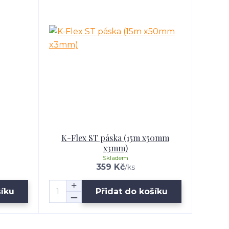
K-Flex ST páska (15m x50mm
x3mm)
Skladem
359 Kč
/
ks
šíku
Přidat do košíku