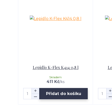
Lepidlo K-Flex K414 0,8 l
Le
Skladem
411 Kč
/
ks
Přidat do košíku