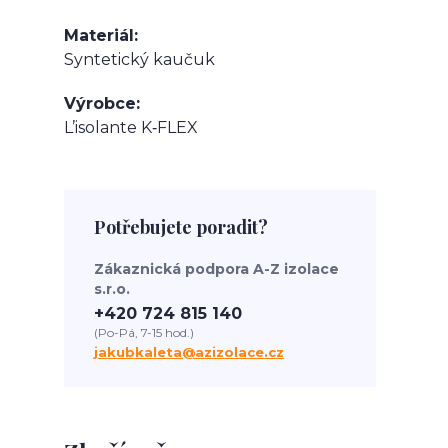
Materiál
Syntetický kaučuk
Výrobce
L’isolante K‑FLEX
Potřebujete poradit?
Zákaznická podpora A-Z izolace
s.r.o.
+420 724 815 140
(Po-Pá, 7-15 hod.)
jakubkaleta@azizolace.cz