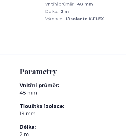
Vnitřní průměr:
48 mm
Délka:
2 m
Výrobce:
L’isolante K‑FLEX
Parametry
Vnitřní průměr
48 mm
Tloušťka izolace
19 mm
Délka
2 m