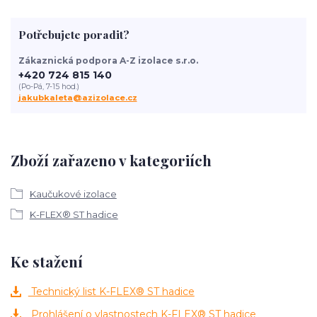
Potřebujete poradit?
Zákaznická podpora A-Z izolace s.r.o.
+420 724 815 140
(Po-Pá, 7-15 hod.)
jakubkaleta@azizolace.cz
Zboží zařazeno v kategoriích
Kaučukové izolace
K-FLEX® ST hadice
Ke stažení
Technický list K-FLEX® ST hadice
Prohlášení o vlastnostech K-FLEX® ST hadice