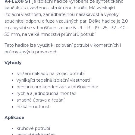
K-FLEX® ST
je izolační hadice vyrobena ze syntetického
kaučuku s uzavřenou strukturou buněk. Má vynikající
izolační vlastnosti, zanedbatelnou nasákavost a vysoký
součinitel odporu difuze vzdušných par. Délka hadice je 2,0
m a vyrábí se v tloušťách izolace 6 - 9 - 13 - 19 - 25 - 32 - 40 -
50 mm, na velké množství průměrů potrubí.
Tato hadice lze využít k izolování potrubí v komerčních i
průmyslových provozech.
Výhody
snížení nákladů na izolaci potrubí
vynikající tepelně izolační vlastnosti
ochrana pro kondenzaci vzdušných par
rychlá a jednoduchá montáž
snadná úprava a řezání
nízká hmotnost
Aplikace
kruhové potrubí
instalatérské práce