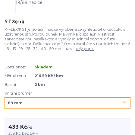
ST 89/19
K-FLEX® ST je izolační hadice vyrobena ze syntetického kaučuku s
uzavřenou strukturou buněk. Má vynikající izolační vlastnosti,
zanedbatelnou nasákavost a vysoký součinitel odporu difuze
vzdušných par. Délka hadice je 2,0 m a vyrábí se v tloušťách izolace 6
- 9 - 13 - 19 - 25 - 32 - 40 - 50 mm, na v...
celý popis
Dostupnost
Skladem
Měrná cena
216,59 Kč / bm
Balení
2 bm
Vnitřní průměr
433 Kč
/
ks
358 Kč
bez DPH