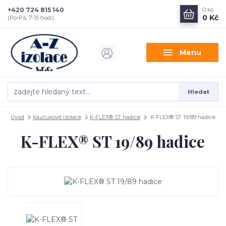
+420 724 815 140
0
ks
0 Kč
(Po-Pá, 7-15 hod.)
Menu
Hledat
Úvod
Kaučukové izolace
K-FLEX® ST hadice
K-FLEX® ST 19/89 hadice
K-FLEX® ST 19/89 hadice