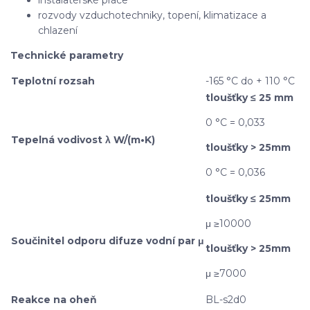
rozvody vzduchotechniky, topení, klimatizace a
chlazení
Technické parametry
Teplotní rozsah
-165 °C do + 110 °C
tloušťky ≤ 25 mm
0 °C = 0,033
Tepelná vodivost λ W/(m•K)
tloušťky > 25mm
0 °C = 0,036
tloušťky ≤ 25mm
μ ≥10000
Součinitel odporu difuze vodní par μ
tloušťky > 25mm
μ ≥7000
Reakce na oheň
BL-s2d0