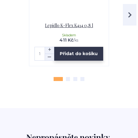
Lepidlo K-Flex K414 0,8 l
Lepidl
Skladem
411 Kč
/
ks
Přidat do košíku
Nepropásněte novinky,