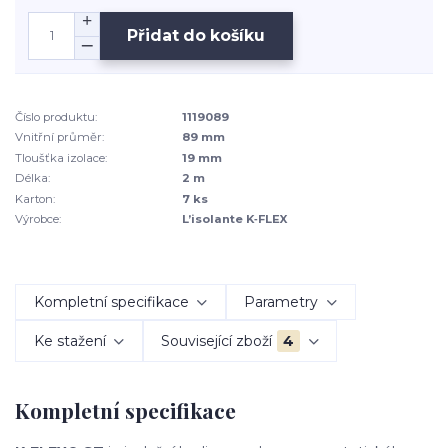
Přidat do košíku
Číslo produktu:
1119089
Vnitřní průměr:
89 mm
Tloušťka izolace:
19 mm
Délka:
2 m
Karton:
7 ks
Výrobce:
L’isolante K‑FLEX
Kompletní specifikace
Parametry
Ke stažení
Související zboží
4
Kompletní specifikace