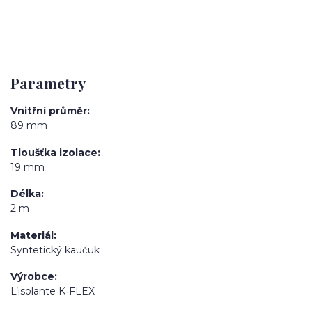
Parametry
Vnitřní průměr
89 mm
Tloušťka izolace
19 mm
Délka
2 m
Materiál
Syntetický kaučuk
Výrobce
L’isolante K‑FLEX