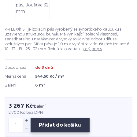
K-FLEX® ST je izolační pás vyrobený ze syntetického kaučuku s
uzavřenou strukturou buněk. Má vynikající izolační vlastnosti,
zanedbatelnou nasákavost a vysoký součinitel odporu difuze
vzdušných par. Šířka pásu je 1,0 m a vyrábí se v tloušťkách izolace 6 -
10 - 13 - 19 - 25 - 32 mm. Jedná se o varian...
celý popis
Dostupnost
do 3 dnů
Měrná cena
544,50 Kč / m²
Balení
6 m²
3 267 Kč
/
balení
2 700 Kč
bez DPH
Přidat do košíku