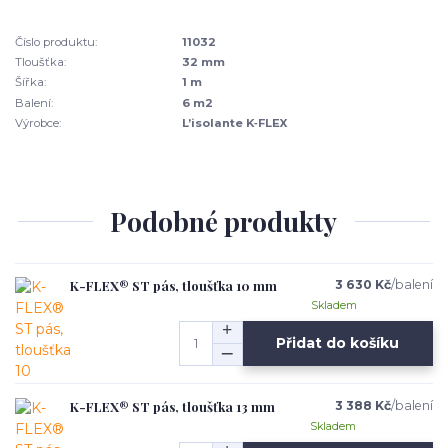
Číslo produktu:
11032
Tloušťka:
32 mm
Šířka:
1 m
Balení:
6 m2
Výrobce:
L’isolante K‑FLEX
Podobné produkty
K-FLEX® ST pás, tloušťka 10 mm
3 630 Kč
/
balení
Skladem
Přidat do košíku
K-FLEX® ST pás, tloušťka 13 mm
3 388 Kč
/
balení
Skladem