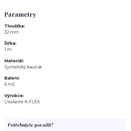
Parametry
Tloušťka
32 mm
Šířka
1 m
Materiál
Syntetický kaučuk
Balení
6 m2
Výrobce
L’isolante K‑FLEX
Potřebujete poradit?