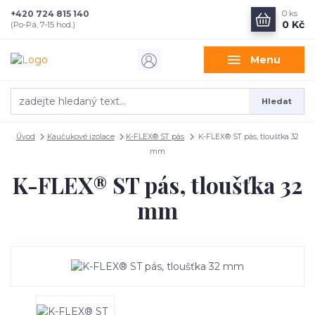
+420 724 815 140
0
ks
0 Kč
(Po-Pá, 7-15 hod.)
Menu
Hledat
Úvod
Kaučukové izolace
K-FLEX® ST pás
K-FLEX® ST pás, tloušťka 32
mm
K-FLEX® ST pás, tloušťka 32
mm