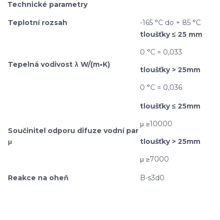
Technické parametry
Teplotní rozsah
-165 °C do + 85 °C
tloušťky ≤ 25 mm
0 °C = 0,033
Tepelná vodivost λ W/(m•K)
tloušťky > 25mm
0 °C = 0,036
tloušťky ≤ 25mm
μ ≥10000
Součinitel odporu difuze vodní par
μ
tloušťky > 25mm
μ ≥7000
Reakce na oheň
B-s3d0