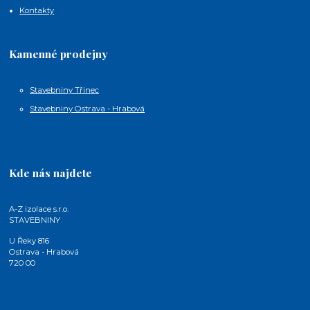
Kontakty
Kamenné prodejny
Stavebniny Třinec
Stavebniny Ostrava - Hrabová
Kde nás najdete
A-Z izolace s.r.o.
STAVEBNINY
U Řeky 816
Ostrava - Hrabová
720 00