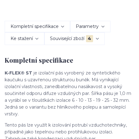
Kompletní specifikace
Parametry
Ke stažení
Související zboží
4
Kompletní specifikace
K-FLEX® ST
je izolační pás vyrobený ze syntetického
kaučuku s uzavřenou strukturou buněk. Má vynikající
izolační vlastnosti, zanedbatelnou nasákavost a vysoký
součinitel odporu difuze vzdušných par. Šířka pásu je 1,0 m
a vyrábí se v tloušťkách izolace 6 - 10 - 13 - 19 - 25 - 32 mm.
Jedná se o variantu bez hliníkového polepu a samolepící
vrstvy.
Tento pás lze využít k izolování potrubí vzduchotechniky,
případně jako tepelnou nebo protihlukovou izolaci.
Zabraňuje také kondenzaci vzdušných par.