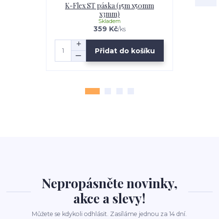
K-Flex ST páska (15m x50mm
Č
x3mm)
Skladem
359 Kč
/
ks
Přidat do košíku
Nepropásněte novinky,
akce a slevy!
Můžete se kdykoli odhlásit. Zasíláme jednou za 14 dní.