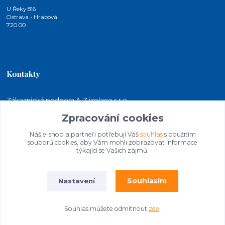
U Řeky 816
Ostrava - Hrabová
720 00
Kontakty
Zákaznická podpora A-Z izolace s.r.o.
+420 724 815 140
Zpracování cookies
(Po-Pá, 7-15 hod.)
Náš e-shop a partneři potřebují Váš
souhlas
s použitím
jakubkaleta@azizolace.cz
souborů cookies, aby Vám mohli zobrazovat informace
týkající se Vašich zájmů.
Souhlasím
Nastavení
Souhlas můžete odmítnout
zde
.
© 2026 A-Z izolace s.r.o. | STAVEBNINY