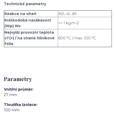
Technické parametry
Reakce na oheň
A2L-s1, d0
Krátkodobá nasákavost
<< 1 kg·m-2
(Wp) Ws
Nejvyšší provozní teplota
sT(+) / na straně hliníkové
600 °C / max. 100 °C
fólie
Parametry
Vnitřní průměr
27 mm
Tloušťka izolace
100 mm