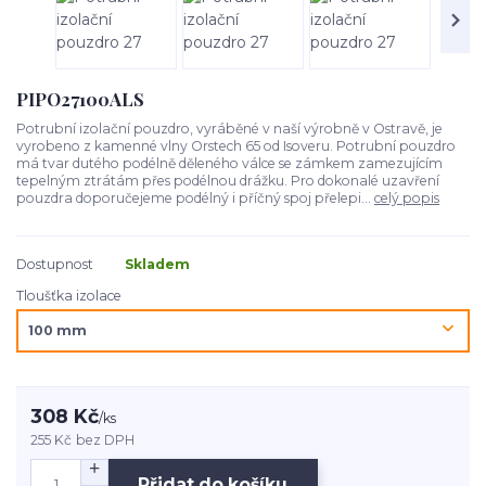
PIPO27100ALS
Potrubní izolační pouzdro, vyráběné v naší výrobně v Ostravě, je
vyrobeno z kamenné vlny Orstech 65 od Isoveru. Potrubní pouzdro
má tvar dutého podélně děleného válce se zámkem zamezujícím
tepelným ztrátám přes podélnou drážku. Pro dokonalé uzavření
pouzdra doporučejeme podélný i příčný spoj přelepi...
celý popis
Dostupnost
Skladem
Tloušťka izolace
308 Kč
/
ks
255 Kč
bez DPH
Přidat do košíku