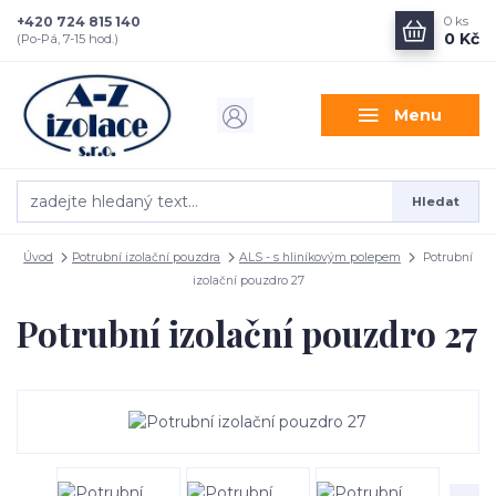
+420 724 815 140
0
ks
0 Kč
(Po-Pá, 7-15 hod.)
Menu
Hledat
Úvod
Potrubní izolační pouzdra
ALS - s hliníkovým polepem
Potrubní
izolační pouzdro 27
Potrubní izolační pouzdro 27