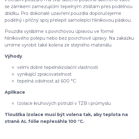
se zámkem zamezujícím tepelným ztrátám přes podélnou
drážku. Pro dokonalé uzavření pouzdra doporučejeme
podélný i příčný spoj přelepit samolepící hliníkovou páskou.
Pouzdra vyrábíme s povrchovou úpravou ve formě
hliníkového polepu nebo bez povrchové úpravy. Na zakázku
umíme vyrobit také kolena ze stejného materiálu.
Výhody
velmi dobré tepelněizolační vlastnosti
vynikající zpracovatelnost
tepelná odolnost až 600 °C
Aplikace
Izolace kruhových potrubí v TZB i průmyslu
Tloušťka izolace musí být volena tak, aby teplota na
straně AL fólie nepřesáhla 100 °C.