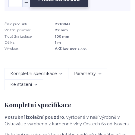
Číslo produktu:
27100AL
Vnitřní průměr:
27 mm
Tloušťka izolace:
100 mm
Délka:
1 m
Výrobce:
A-Z izolace s.r.o.
Kompletní specifikace
Parametry
Ke stažení
Kompletní specifikace
Potrubní izolační pouzdro
, vyráběné v naší výrobně v
Ostravě, je vyrobeno z kamenné vlny Orstech 65 od Isoveru.
Potrubní pouzdro má tvar dutého podélně děleného válce