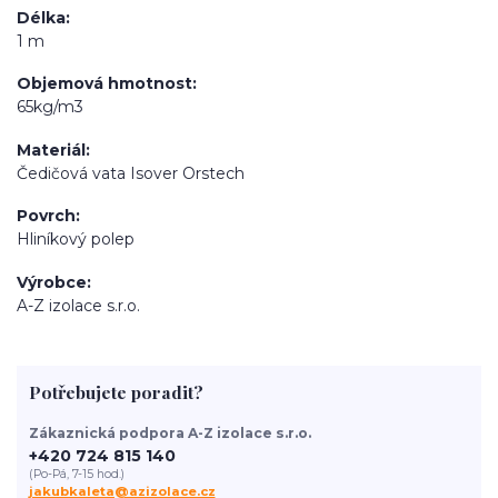
Délka
1 m
Objemová hmotnost
65kg/m3
Materiál
Čedičová vata Isover Orstech
Povrch
Hliníkový polep
Výrobce
A-Z izolace s.r.o.
Potřebujete poradit?
Zákaznická podpora A-Z izolace s.r.o.
+420 724 815 140
(Po-Pá, 7-15 hod.)
jakubkaleta@azizolace.cz