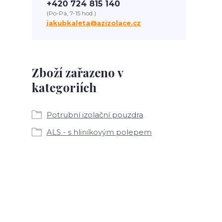
+420 724 815 140
(Po-Pá, 7-15 hod.)
jakubkaleta@azizolace.cz
Zboží zařazeno v
kategoriích
Potrubní izolační pouzdra
ALS - s hliníkovým polepem