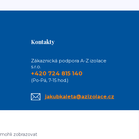
Kontakty
Zákaznická podpora A-Z izolace
s.r.o.
+420 724 815 140
(Po-Pá, 7-15 hod.)
jakubkaleta@azizolace.cz
 mohli zobrazovat