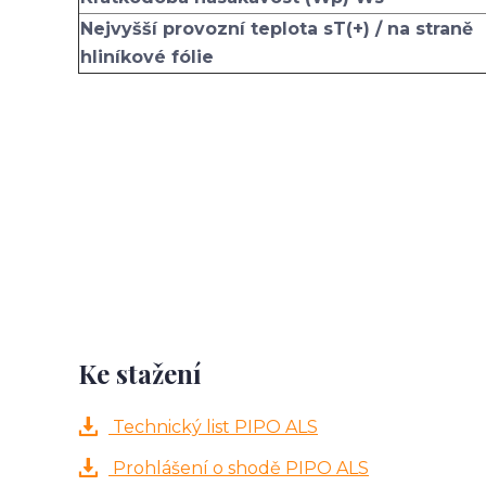
Nejvyšší provozní teplota sT(+) / na straně
hliníkové fólie
Ke stažení
Technický list PIPO ALS
Prohlášení o shodě PIPO ALS