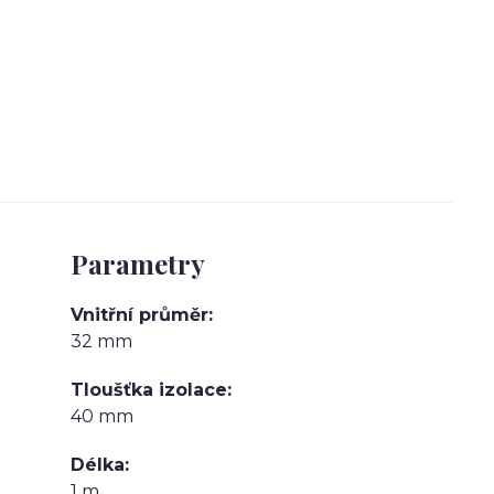
Parametry
Vnitřní průměr
32 mm
Tloušťka izolace
40 mm
Délka
1 m