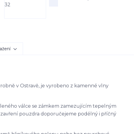
ažení
výrobně v Ostravě, je vyrobeno z kamenné vlny
ěleného válce se zámkem zamezujícím tepelným
uzavření pouzdra doporučejeme podélný i příčný