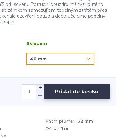
5 od Isoveru. Potrubní pouzdro má tvar dutého
e se zámkem zamezujícím tepelným ztrátám přes
okonalé uzavření pouzdra doporučejeme podélný i
ý popis
Skladem
Přidat do košíku
Vnitřní průměr:
32 mm
m
Délka:
1 m
r.o.