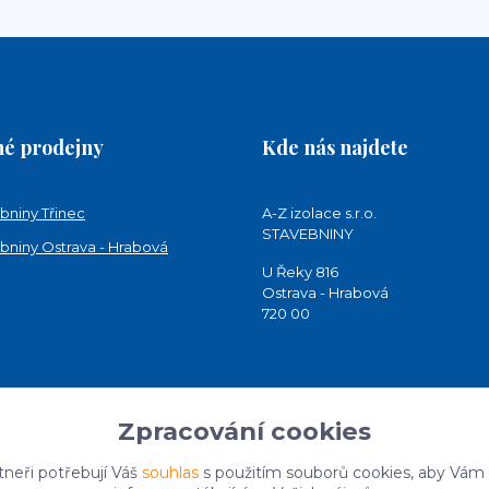
é prodejny
Kde nás najdete
bniny Třinec
A-Z izolace s.r.o.
STAVEBNINY
bniny Ostrava - Hrabová
U Řeky 816
Ostrava - Hrabová
720 00
Zpracování cookies
tneři potřebují Váš
souhlas
s použitím souborů cookies, aby Vám