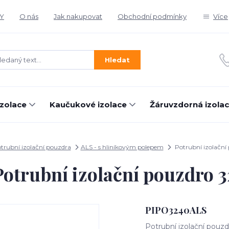
Y
O nás
Jak nakupovat
Obchodní podmínky
Více
Hledat
izolace
Kaučukové izolace
Žáruvzdorná izola
trubní izolační pouzdra
ALS - s hliníkovým polepem
Potrubní izolační
Potrubní izolační pouzdro 3
PIPO3240ALS
Potrubní izolační pouzd