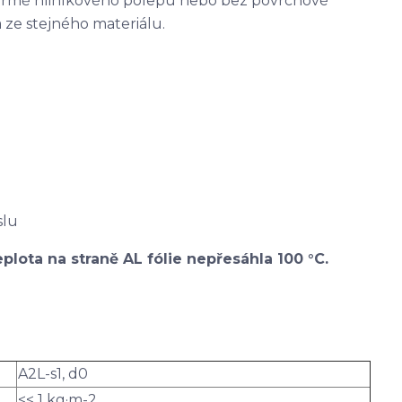
ormě hliníkového polepu nebo bez povrchové
 ze stejného materiálu.
slu
plota na straně AL fólie nepřesáhla 100 °C.
A2L-s1, d0
<< 1 kg·m-2