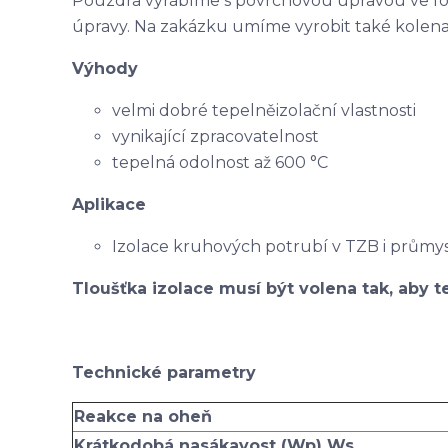
Pouzdra vyrábíme s povrchovou úpravou ve f
úpravy. Na zakázku umíme vyrobit také kolena
Výhody
velmi dobré tepelněizolační vlastnosti
vynikající zpracovatelnost
tepelná odolnost až 600 °C
Aplikace
Izolace kruhových potrubí v TZB i průmy
Tloušťka izolace musí být volena tak, aby te
Technické parametry
Reakce na oheň
Krátkodobá nasákavost (Wp) Ws