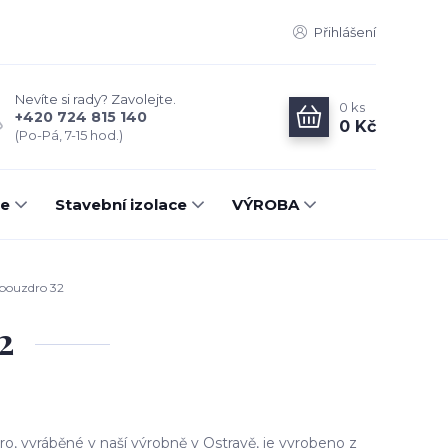
Přihlášení
Nevíte si rady? Zavolejte.
0
ks
+420 724 815 140
0 Kč
(Po-Pá, 7-15 hod.)
ce
Stavební izolace
VÝROBA
 pouzdro 32
2
ro, vyráběné v naší výrobně v Ostravě, je vyrobeno z