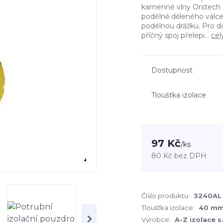
kamenné vlny Orstech 6
podélně děleného válc
podélnou drážku. Pro d
příčný spoj přelepi...
cel
Dostupnost
Tloušťka izolace
97 Kč
/
ks
80 Kč
bez DPH
Číslo produktu:
3240AL
Tloušťka izolace:
40 m
Výrobce:
A-Z izolace s.