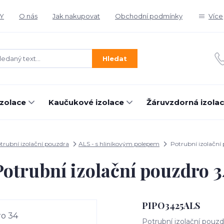
Y
O nás
Jak nakupovat
Obchodní podmínky
Více
Hledat
izolace
Kaučukové izolace
Žáruvzdorná izola
trubní izolační pouzdra
ALS - s hliníkovým polepem
Potrubní izolační
Potrubní izolační pouzdro 3
PIPO3425ALS
Potrubní izolační pouzd