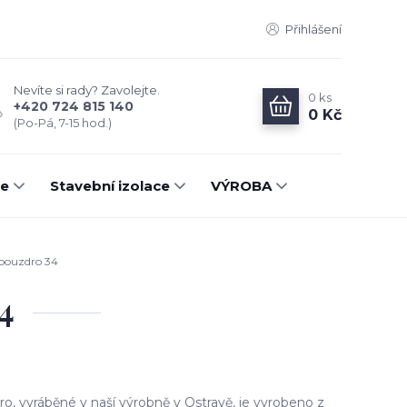
Přihlášení
Nevíte si rady? Zavolejte.
0
ks
+420 724 815 140
0 Kč
(Po-Pá, 7-15 hod.)
ce
Stavební izolace
VÝROBA
 pouzdro 34
4
ro, vyráběné v naší výrobně v Ostravě, je vyrobeno z