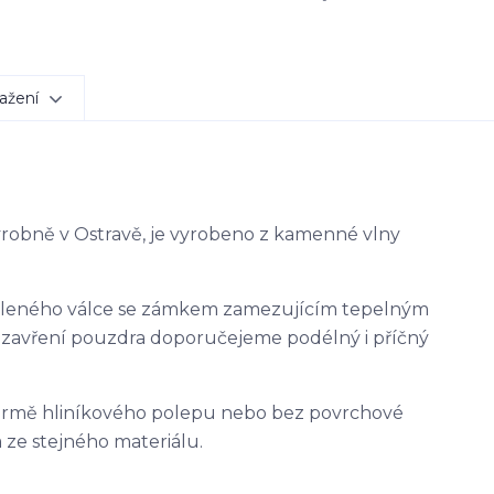
ažení
výrobně v Ostravě, je vyrobeno z kamenné vlny
ěleného válce se zámkem zamezujícím tepelným
uzavření pouzdra doporučejeme podélný i příčný
ormě hliníkového polepu nebo bez povrchové
 ze stejného materiálu.