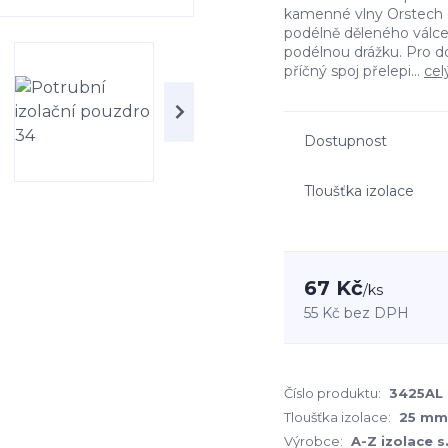
kamenné vlny Orstech 6
podélně děleného válc
podélnou drážku. Pro d
příčný spoj přelepi...
cel
Dostupnost
Tloušťka izolace
67 Kč
/
ks
55 Kč
bez DPH
Číslo produktu:
3425AL
Tloušťka izolace:
25 mm
Výrobce:
A-Z izolace s.