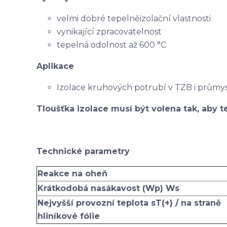
velmi dobré tepelněizolační vlastnosti
vynikající zpracovatelnost
tepelná odolnost až 600 °C
Aplikace
Izolace kruhových potrubí v TZB i průmy
Tloušťka izolace musí být volena tak, aby te
Technické parametry
Reakce na oheň
Krátkodobá nasákavost (Wp) Ws
Nejvyšší provozní teplota sT(+) / na straně
hliníkové fólie