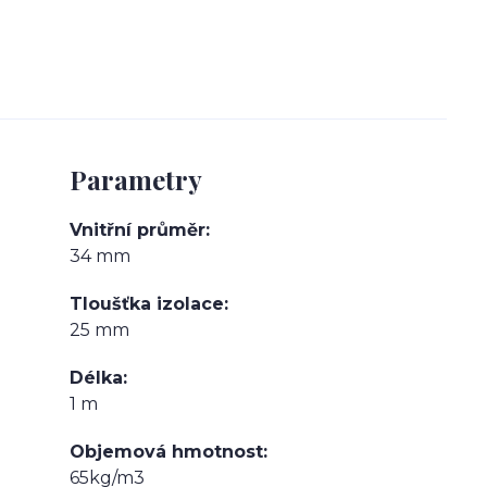
Parametry
Vnitřní průměr
34 mm
Tloušťka izolace
25 mm
Délka
1 m
Objemová hmotnost
65kg/m3