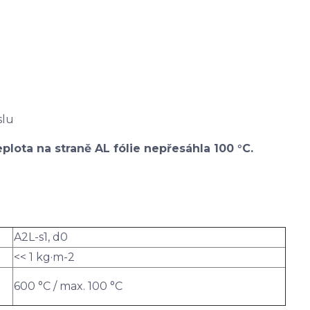
slu
plota na straně AL fólie nepřesáhla 100 °C.
A2L-s1, d0
<< 1 kg·m-2
600 °C / max. 100 °C