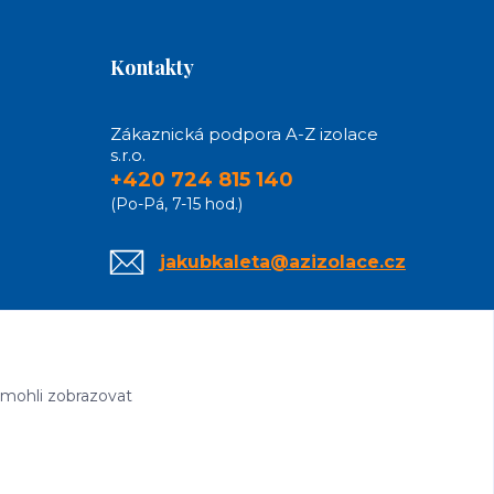
Kontakty
Zákaznická podpora A-Z izolace
s.r.o.
+420 724 815 140
(Po-Pá, 7-15 hod.)
jakubkaleta@azizolace.cz
 mohli zobrazovat