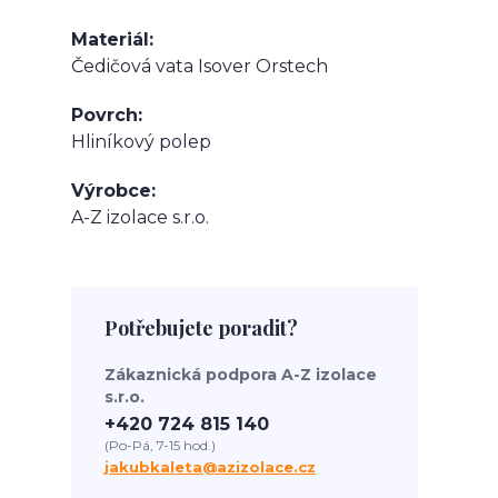
Materiál
Čedičová vata Isover Orstech
Povrch
Hliníkový polep
Výrobce
A-Z izolace s.r.o.
Potřebujete poradit?
Zákaznická podpora A-Z izolace
s.r.o.
+420 724 815 140
(Po-Pá, 7-15 hod.)
jakubkaleta@azizolace.cz