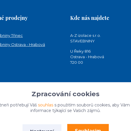
é prodejny
Kde nás najdete
bniny Třinec
A-Z izolace s.r.o.
STAVEBNINY
bniny Ostrava - Hrabová
U Řeky 816
Ostrava - Hrabová
720 00
Zpracování cookies
tneři potřebují Váš
souhlas
s použitím souborů cookies, aby Vám
informace týkající se Vašich zájmů.
Souhlasím