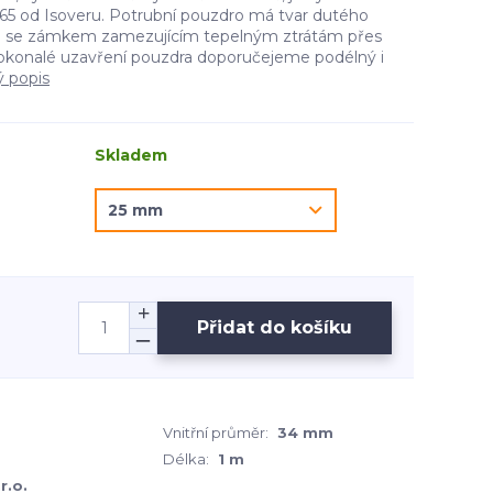
5 od Isoveru. Potrubní pouzdro má tvar dutého
e se zámkem zamezujícím tepelným ztrátám přes
okonalé uzavření pouzdra doporučejeme podélný i
ý popis
Skladem
Přidat do košíku
Vnitřní průměr:
34 mm
Délka:
1 m
r.o.