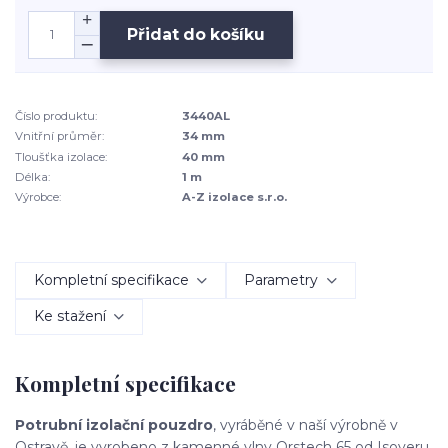
Přidat do košíku
Číslo produktu:
3440AL
Vnitřní průměr:
34 mm
Tloušťka izolace:
40 mm
Délka:
1 m
Výrobce:
A-Z izolace s.r.o.
Kompletní specifikace
Parametry
Ke stažení
Kompletní specifikace
Potrubní izolační pouzdro
, vyráběné v naší výrobně v
Ostravě, je vyrobeno z kamenné vlny Orstech 65 od Isoveru.