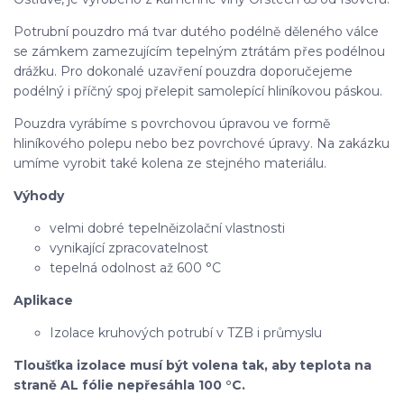
Potrubní pouzdro má tvar dutého podélně děleného válce
se zámkem zamezujícím tepelným ztrátám přes podélnou
drážku. Pro dokonalé uzavření pouzdra doporučejeme
podélný i příčný spoj přelepit samolepící hliníkovou páskou.
Pouzdra vyrábíme s povrchovou úpravou ve formě
hliníkového polepu nebo bez povrchové úpravy. Na zakázku
umíme vyrobit také kolena ze stejného materiálu.
Výhody
velmi dobré tepelněizolační vlastnosti
vynikající zpracovatelnost
tepelná odolnost až 600 °C
Aplikace
Izolace kruhových potrubí v TZB i průmyslu
Tloušťka izolace musí být volena tak, aby teplota na
straně AL fólie nepřesáhla 100 °C.