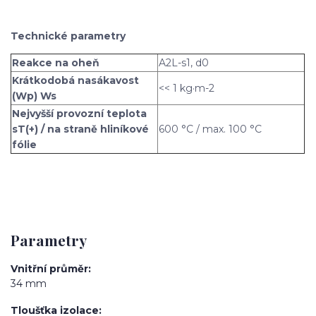
Technické parametry
Reakce na oheň
A2L-s1, d0
Krátkodobá nasákavost
<< 1 kg·m-2
(Wp) Ws
Nejvyšší provozní teplota
sT(+) / na straně hliníkové
600 °C / max. 100 °C
fólie
Parametry
Vnitřní průměr
34 mm
Tloušťka izolace