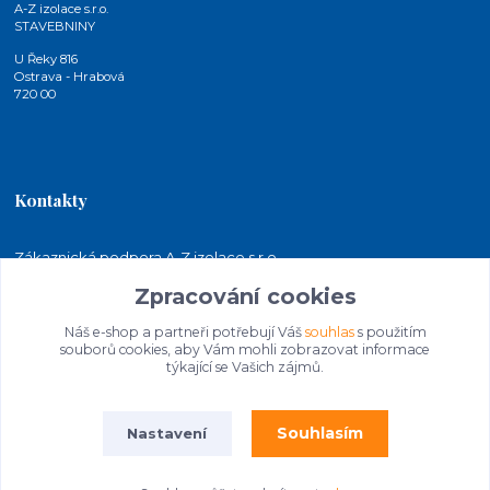
A-Z izolace s.r.o.
STAVEBNINY
U Řeky 816
Ostrava - Hrabová
720 00
Kontakty
Zákaznická podpora A-Z izolace s.r.o.
+420 724 815 140
Zpracování cookies
(Po-Pá, 7-15 hod.)
Náš e-shop a partneři potřebují Váš
souhlas
s použitím
jakubkaleta@azizolace.cz
souborů cookies, aby Vám mohli zobrazovat informace
týkající se Vašich zájmů.
Souhlasím
Nastavení