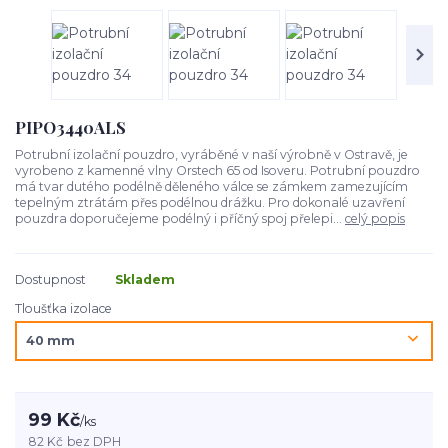
PIPO3440ALS
Potrubní izolační pouzdro, vyráběné v naší výrobně v Ostravě, je
vyrobeno z kamenné vlny Orstech 65 od Isoveru. Potrubní pouzdro
má tvar dutého podélně děleného válce se zámkem zamezujícím
tepelným ztrátám přes podélnou drážku. Pro dokonalé uzavření
pouzdra doporučejeme podélný i příčný spoj přelepi...
celý popis
Dostupnost
Skladem
Tloušťka izolace
99 Kč
/
ks
82 Kč
bez DPH