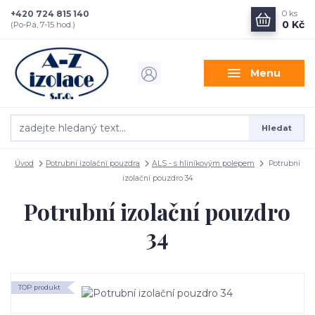
+420 724 815 140
0
ks
0 Kč
(Po-Pá, 7-15 hod.)
Menu
Hledat
Úvod
Potrubní izolační pouzdra
ALS - s hliníkovým polepem
Potrubní
izolační pouzdro 34
Potrubní izolační pouzdro
34
TOP produkt