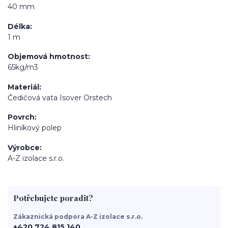
40 mm
Délka
1 m
Objemová hmotnost
65kg/m3
Materiál
Čedičová vata Isover Orstech
Povrch
Hliníkový polep
Výrobce
A-Z izolace s.r.o.
Potřebujete poradit?
Zákaznická podpora A-Z izolace s.r.o.
+420 724 815 140