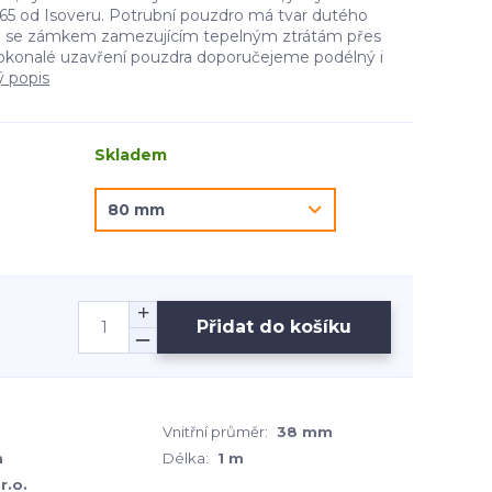
5 od Isoveru. Potrubní pouzdro má tvar dutého
e se zámkem zamezujícím tepelným ztrátám přes
okonalé uzavření pouzdra doporučejeme podélný i
ý popis
Skladem
Přidat do košíku
Vnitřní průměr:
38 mm
m
Délka:
1 m
r.o.