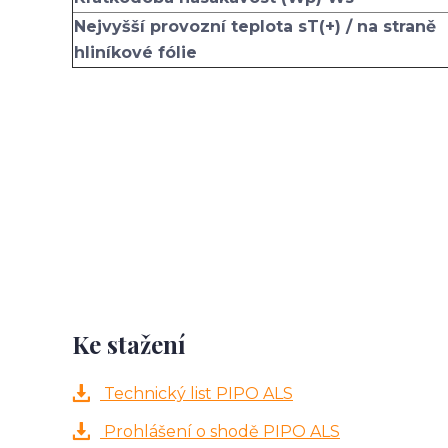
Nejvyšší provozní teplota sT(+) / na straně
hliníkové fólie
Ke stažení
Technický list PIPO ALS
Prohlášení o shodě PIPO ALS