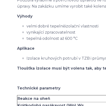
Pouzdra vyrábíme s povrchovou úpravou ve f
úpravy. Na zakázku umíme vyrobit také kolena
Výhody
velmi dobré tepelněizolační vlastnosti
vynikající zpracovatelnost
tepelná odolnost až 600 °C
Aplikace
Izolace kruhových potrubí v TZB i průmy
Tloušťka izolace musí být volena tak, aby te
Technické parametry
Reakce na oheň
Krátkodobá nasákavost (Wp) Ws