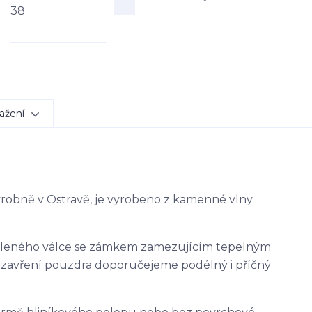
ažení
výrobně v Ostravě, je vyrobeno z kamenné vlny
ěleného válce se zámkem zamezujícím tepelným
uzavření pouzdra doporučejeme podélný i příčný