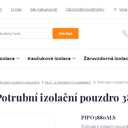
Y
O nás
Jak nakupovat
Obchodní podmínky
Více
Hledat
izolace
Kaučukové izolace
Žáruvzdorná izola
trubní izolační pouzdra
ALS - s hliníkovým polepem
Potrubní izolační
Potrubní izolační pouzdro 3
PIPO3880ALS
Potrubní izolační pouzd