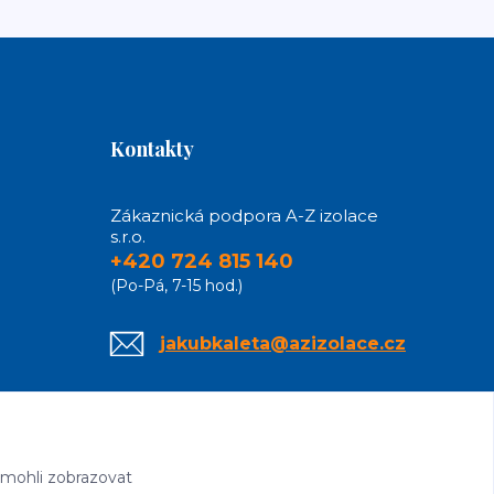
Kontakty
Zákaznická podpora A-Z izolace
s.r.o.
+420 724 815 140
(Po-Pá, 7-15 hod.)
jakubkaleta@azizolace.cz
 mohli zobrazovat