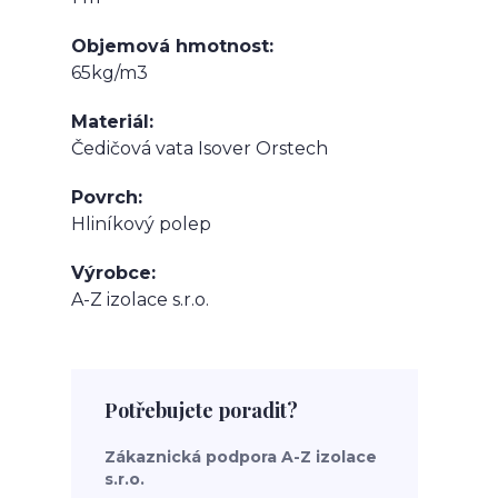
Objemová hmotnost
65kg/m3
Materiál
Čedičová vata Isover Orstech
Povrch
Hliníkový polep
Výrobce
A-Z izolace s.r.o.
Potřebujete poradit?
Zákaznická podpora A-Z izolace
s.r.o.