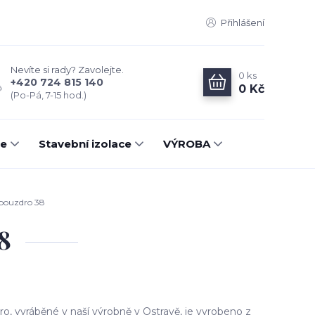
Přihlášení
Nevíte si rady? Zavolejte.
0
ks
+420 724 815 140
0 Kč
(Po-Pá, 7-15 hod.)
ce
Stavební izolace
VÝROBA
 pouzdro 38
8
ro, vyráběné v naší výrobně v Ostravě, je vyrobeno z