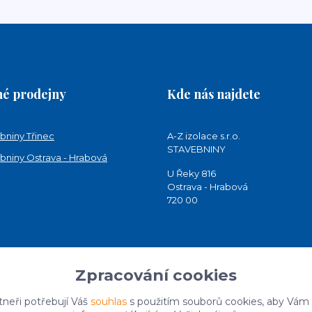
é prodejny
Kde nás najdete
bniny Třinec
A-Z izolace s.r.o.
STAVEBNINY
bniny Ostrava - Hrabová
U Řeky 816
Ostrava - Hrabová
720 00
Zpracování cookies
tneři potřebují Váš
souhlas
s použitím souborů cookies, aby Vám