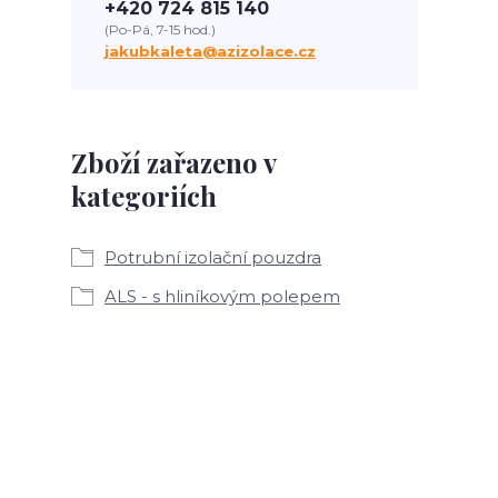
+420 724 815 140
(Po-Pá, 7-15 hod.)
jakubkaleta@azizolace.cz
Zboží zařazeno v
kategoriích
Potrubní izolační pouzdra
ALS - s hliníkovým polepem