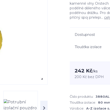
kamenné vlny Orstech 6
podélně děleného válc
podélnou drážku. Pro d
příčný spoj přelepi...
cel
Dostupnost
Tloušťka izolace
242 Kč
/
ks
200 Kč
bez DPH
Číslo produktu:
3880AL
Tloušťka izolace:
80 m
Výrobce:
A-Z izolace s.