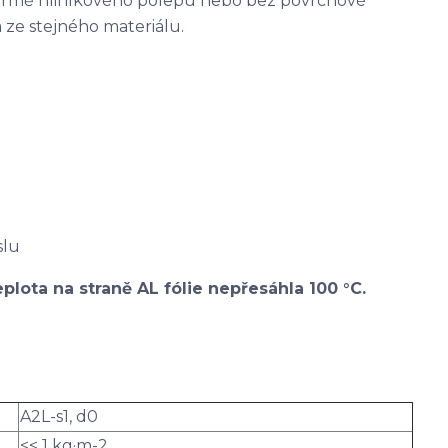
ormě hliníkového polepu nebo bez povrchové
 ze stejného materiálu.
slu
plota na straně AL fólie nepřesáhla 100 °C.
A2L-s1, d0
<< 1 kg·m-2