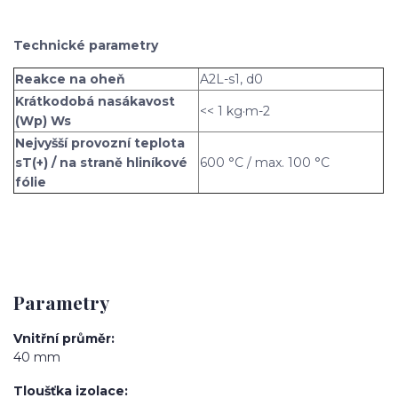
Technické parametry
Reakce na oheň
A2L-s1, d0
Krátkodobá nasákavost
<< 1 kg·m-2
(Wp) Ws
Nejvyšší provozní teplota
sT(+) / na straně hliníkové
600 °C / max. 100 °C
fólie
Parametry
Vnitřní průměr
40 mm
Tloušťka izolace