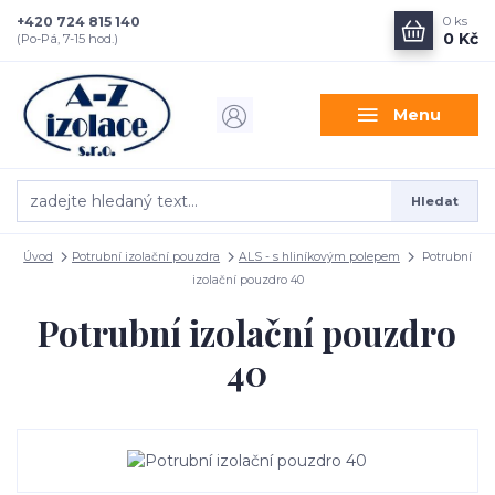
+420 724 815 140
0
ks
0 Kč
(Po-Pá, 7-15 hod.)
Menu
Hledat
Úvod
Potrubní izolační pouzdra
ALS - s hliníkovým polepem
Potrubní
izolační pouzdro 40
Potrubní izolační pouzdro
40