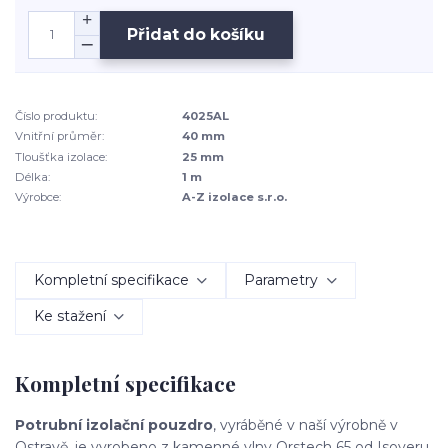
Přidat do košíku
Číslo produktu:
4025AL
Vnitřní průměr:
40 mm
Tloušťka izolace:
25 mm
Délka:
1 m
Výrobce:
A-Z izolace s.r.o.
Kompletní specifikace
Parametry
Ke stažení
Kompletní specifikace
Potrubní izolační pouzdro
, vyráběné v naší výrobně v
Ostravě, je vyrobeno z kamenné vlny Orstech 65 od Isoveru.