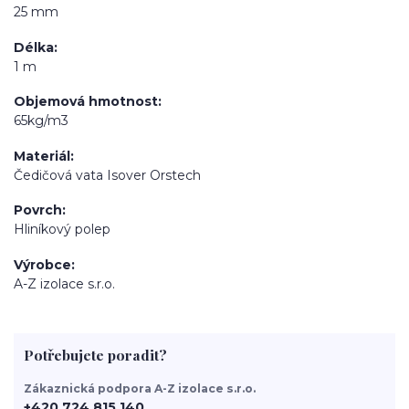
25 mm
Délka
1 m
Objemová hmotnost
65kg/m3
Materiál
Čedičová vata Isover Orstech
Povrch
Hliníkový polep
Výrobce
A-Z izolace s.r.o.
Potřebujete poradit?
Zákaznická podpora A-Z izolace s.r.o.
+420 724 815 140