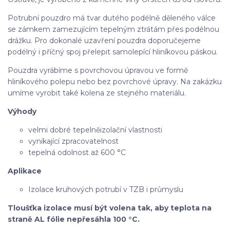
Potrubní pouzdro má tvar dutého podélně děleného válce
se zámkem zamezujícím tepelným ztrátám přes podélnou
drážku. Pro dokonalé uzavření pouzdra doporučejeme
podélný i příčný spoj přelepit samolepící hliníkovou páskou.
Pouzdra vyrábíme s povrchovou úpravou ve formě
hliníkového polepu nebo bez povrchové úpravy. Na zakázku
umíme vyrobit také kolena ze stejného materiálu.
Výhody
velmi dobré tepelněizolační vlastnosti
vynikající zpracovatelnost
tepelná odolnost až 600 °C
Aplikace
Izolace kruhových potrubí v TZB i průmyslu
Tloušťka izolace musí být volena tak, aby teplota na
straně AL fólie nepřesáhla 100 °C.