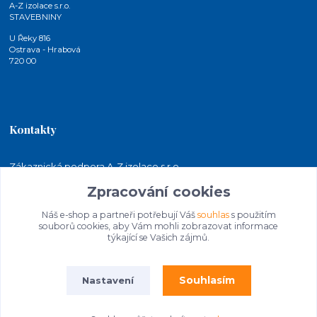
A-Z izolace s.r.o.
STAVEBNINY
U Řeky 816
Ostrava - Hrabová
720 00
Kontakty
Zákaznická podpora A-Z izolace s.r.o.
+420 724 815 140
Zpracování cookies
(Po-Pá, 7-15 hod.)
Náš e-shop a partneři potřebují Váš
souhlas
s použitím
jakubkaleta@azizolace.cz
souborů cookies, aby Vám mohli zobrazovat informace
týkající se Vašich zájmů.
Souhlasím
Nastavení