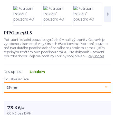
PIPO4025ALS
Potrubní izolační pouzdro, vyráběné v naší výrobně v Ostravě, je
vyrobeno z kamenné vlny Orstech 65 od Isoveru. Potrubní pouzdro
má tvar dutého podélně děleného válce se zámkem zamezujícím
tepelným ztrátám přes podélnou drážku. Pro dokonalé uzavření
pouzdra doporučejeme podélný i příčný spoj přelepi...
celý popis
Dostupnost
Skladem
Tloušťka izolace
73 Kč
/
ks
60 Kč
bez DPH