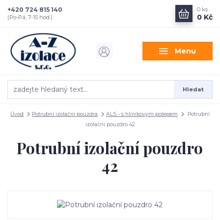
+420 724 815 140
0
ks
0 Kč
(Po-Pá, 7-15 hod.)
Menu
Hledat
Úvod
Potrubní izolační pouzdra
ALS - s hliníkovým polepem
Potrubní
izolační pouzdro 42
Potrubní izolační pouzdro
42