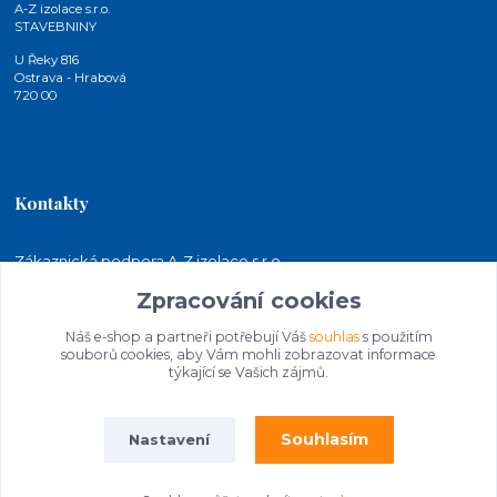
A-Z izolace s.r.o.
STAVEBNINY
U Řeky 816
Ostrava - Hrabová
720 00
Kontakty
Zákaznická podpora A-Z izolace s.r.o.
+420 724 815 140
Zpracování cookies
(Po-Pá, 7-15 hod.)
Náš e-shop a partneři potřebují Váš
souhlas
s použitím
jakubkaleta@azizolace.cz
souborů cookies, aby Vám mohli zobrazovat informace
týkající se Vašich zájmů.
Souhlasím
Nastavení