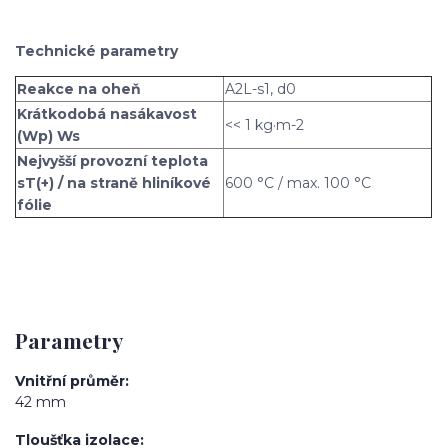
Technické parametry
Reakce na oheň
A2L-s1, d0
Krátkodobá nasákavost
<< 1 kg·m-2
(Wp) Ws
Nejvyšší provozní teplota
sT(+) / na straně hliníkové
600 °C / max. 100 °C
fólie
Parametry
Vnitřní průměr
42 mm
Tloušťka izolace