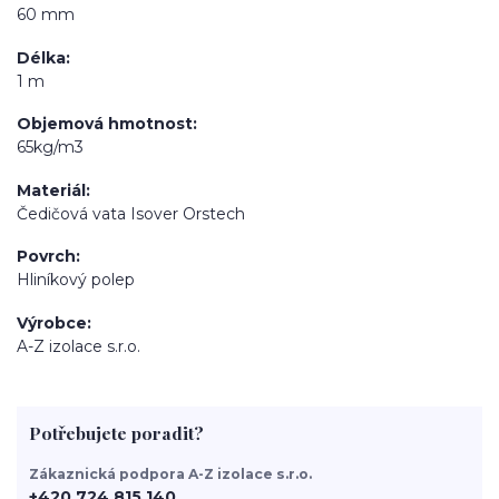
60 mm
Délka
1 m
Objemová hmotnost
65kg/m3
Materiál
Čedičová vata Isover Orstech
Povrch
Hliníkový polep
Výrobce
A-Z izolace s.r.o.
Potřebujete poradit?
Zákaznická podpora A-Z izolace s.r.o.
+420 724 815 140