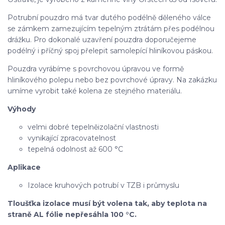
Potrubní pouzdro má tvar dutého podélně děleného válce
se zámkem zamezujícím tepelným ztrátám přes podélnou
drážku. Pro dokonalé uzavření pouzdra doporučejeme
podélný i příčný spoj přelepit samolepící hliníkovou páskou.
Pouzdra vyrábíme s povrchovou úpravou ve formě
hliníkového polepu nebo bez povrchové úpravy. Na zakázku
umíme vyrobit také kolena ze stejného materiálu.
Výhody
velmi dobré tepelněizolační vlastnosti
vynikající zpracovatelnost
tepelná odolnost až 600 °C
Aplikace
Izolace kruhových potrubí v TZB i průmyslu
Tloušťka izolace musí být volena tak, aby teplota na
straně AL fólie nepřesáhla 100 °C.