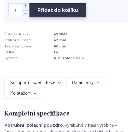
Přidat do košíku
Číslo produktu:
4260AL
Vnitřní průměr:
42 mm
Tloušťka izolace:
60 mm
Délka:
1 m
Výrobce:
A-Z izolace s.r.o.
Kompletní specifikace
Parametry
Ke stažení
Kompletní specifikace
Potrubní izolační pouzdro
, vyráběné v naší výrobně v
Ostravě, je vyrobeno z kamenné vlny Orstech 65 od Isoveru.