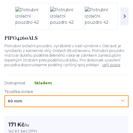
PIPO4260ALS
Potrubní izolační pouzdro, vyráběné v naší výrobně v Ostravě, je
vyrobeno z kamenné vlny Orstech 65 od Isoveru. Potrubní pouzdro
má tvar dutého podélně děleného válce se zámkem zamezujícím
tepelným ztrátám přes podélnou drážku. Pro dokonalé uzavření
pouzdra doporučejeme podélný i příčný spoj přelepi...
celý popis
Dostupnost
Skladem
Tloušťka izolace
171 Kč
/
ks
142 Kč
bez DPH