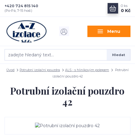
+420 724 815 140
0
ks
0 Kč
(Po-Pá, 7-15 hod.)
Menu
Hledat
Úvod
Potrubní izolační pouzdra
ALS - s hliníkovým polepem
Potrubní
izolační pouzdro 42
Potrubní izolační pouzdro
42