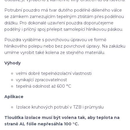
Potrubní pouzdro má tvar dutého podélně děleného válce
se zámkem zamezujícím tepelným ztrátám přes podélnou
drážku. Pro dokonalé uzavření pouzdra doporučejeme
podélný i příčný spoj přelepit samolepící hliníkovou páskou.
Pouzdra vyrábíme s povrchovou úpravou ve formě
hliníkového polepu nebo bez povrchové úpravy. Na zakázku
umíme vyrobit také kolena ze stejného materiálu.
Výhody
velmi dobré tepelněizolační vlastnosti
vynikající zpracovatelnost
tepelná odolnost až 600 °C
Aplikace
Izolace kruhových potrubí v TZB i průmyslu
Tloušťka izolace musí být volena tak, aby teplota na
straně AL fólie nepřesáhla 100 °C.