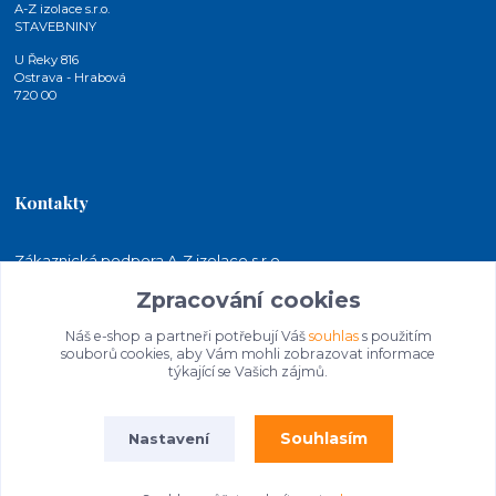
A-Z izolace s.r.o.
STAVEBNINY
U Řeky 816
Ostrava - Hrabová
720 00
Kontakty
Zákaznická podpora A-Z izolace s.r.o.
+420 724 815 140
Zpracování cookies
(Po-Pá, 7-15 hod.)
Náš e-shop a partneři potřebují Váš
souhlas
s použitím
jakubkaleta@azizolace.cz
souborů cookies, aby Vám mohli zobrazovat informace
týkající se Vašich zájmů.
Souhlasím
Nastavení