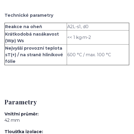
Technické parametry
Reakce na oheň
A2L-s1, d0
Krátkodobá nasákavost
<< 1 kg·m-2
(Wp) Ws
Nejvyšší provozní teplota
sT(+) / na straně hliníkové
600 °C / max. 100 °C
fólie
Parametry
Vnitřní průměr
42 mm
Tloušťka izolace