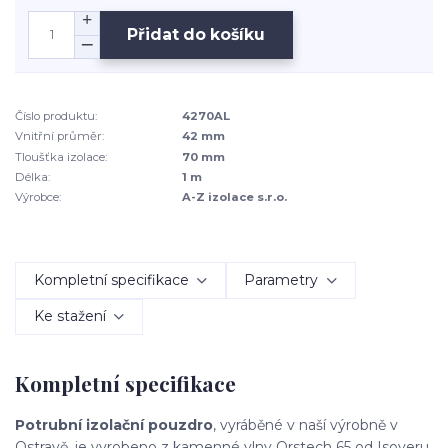
Přidat do košíku
Číslo produktu:
4270AL
Vnitřní průměr:
42 mm
Tloušťka izolace:
70 mm
Délka:
1 m
Výrobce:
A-Z izolace s.r.o.
Kompletní specifikace
Parametry
Ke stažení
Kompletní specifikace
Potrubní izolační pouzdro
, vyráběné v naší výrobně v
Ostravě, je vyrobeno z kamenné vlny Orstech 65 od Isoveru.