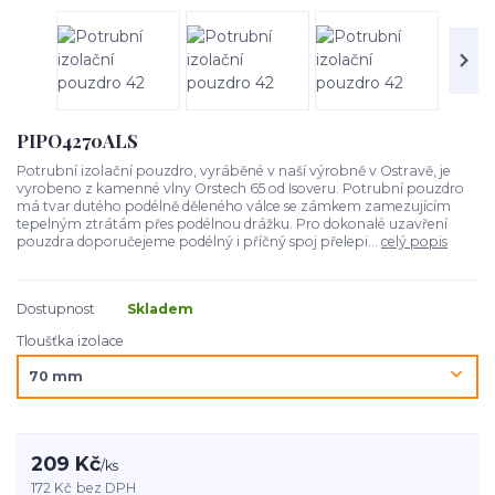
PIPO4270ALS
Potrubní izolační pouzdro, vyráběné v naší výrobně v Ostravě, je
vyrobeno z kamenné vlny Orstech 65 od Isoveru. Potrubní pouzdro
má tvar dutého podélně děleného válce se zámkem zamezujícím
tepelným ztrátám přes podélnou drážku. Pro dokonalé uzavření
pouzdra doporučejeme podélný i příčný spoj přelepi...
celý popis
Dostupnost
Skladem
Tloušťka izolace
209 Kč
/
ks
172 Kč
bez DPH