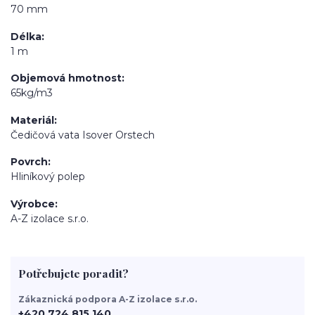
70 mm
Délka
1 m
Objemová hmotnost
65kg/m3
Materiál
Čedičová vata Isover Orstech
Povrch
Hliníkový polep
Výrobce
A-Z izolace s.r.o.
Potřebujete poradit?
Zákaznická podpora A-Z izolace s.r.o.
+420 724 815 140