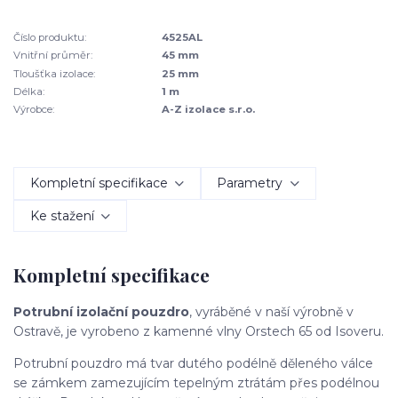
Číslo produktu:
4525AL
Vnitřní průměr:
45 mm
Tloušťka izolace:
25 mm
Délka:
1 m
Výrobce:
A-Z izolace s.r.o.
Kompletní specifikace
Parametry
Ke stažení
Kompletní specifikace
Potrubní izolační pouzdro
, vyráběné v naší výrobně v
Ostravě, je vyrobeno z kamenné vlny Orstech 65 od Isoveru.
Potrubní pouzdro má tvar dutého podélně děleného válce
se zámkem zamezujícím tepelným ztrátám přes podélnou