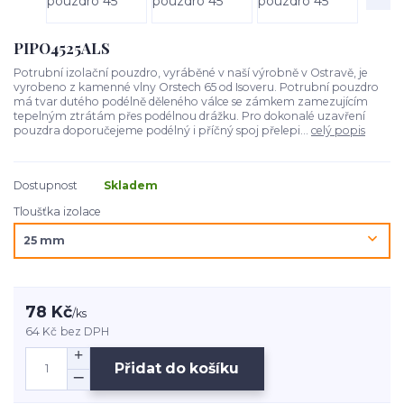
PIPO4525ALS
Potrubní izolační pouzdro, vyráběné v naší výrobně v Ostravě, je
vyrobeno z kamenné vlny Orstech 65 od Isoveru. Potrubní pouzdro
má tvar dutého podélně děleného válce se zámkem zamezujícím
tepelným ztrátám přes podélnou drážku. Pro dokonalé uzavření
pouzdra doporučejeme podélný i příčný spoj přelepi...
celý popis
Dostupnost
Skladem
Tloušťka izolace
78 Kč
/
ks
64 Kč
bez DPH
Přidat do košíku