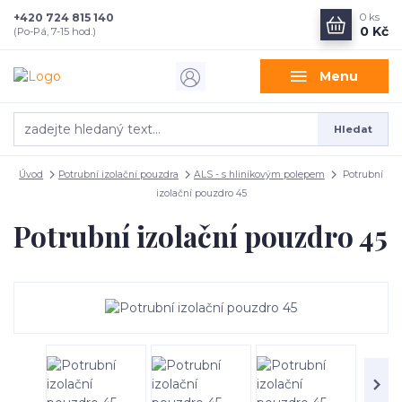
+420 724 815 140
0
ks
0 Kč
(Po-Pá, 7-15 hod.)
Menu
Hledat
Úvod
Potrubní izolační pouzdra
ALS - s hliníkovým polepem
Potrubní
izolační pouzdro 45
Potrubní izolační pouzdro 45