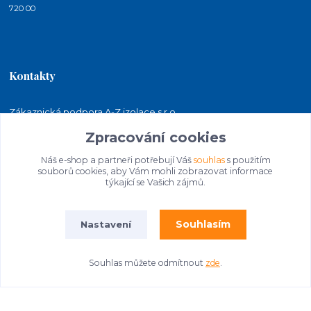
720 00
Kontakty
Zákaznická podpora A-Z izolace s.r.o.
+420 724 815 140
Zpracování cookies
(Po-Pá, 7-15 hod.)
Náš e-shop a partneři potřebují Váš
souhlas
s použitím
jakubkaleta@azizolace.cz
souborů cookies, aby Vám mohli zobrazovat informace
týkající se Vašich zájmů.
Souhlasím
Nastavení
Souhlas můžete odmítnout
zde
.
© 2026 A-Z izolace s.r.o. | STAVEBNINY
Vytvořeno na
Eshop-rychle.cz