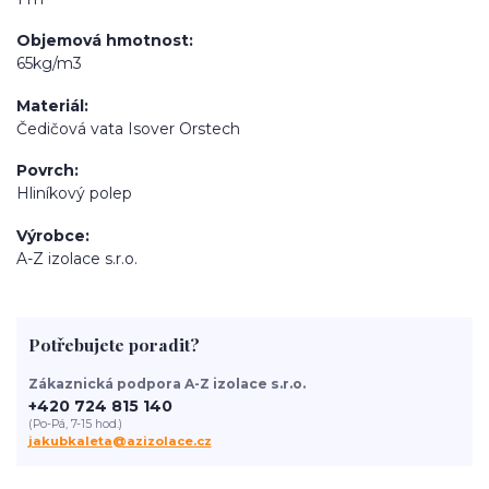
Objemová hmotnost
65kg/m3
Materiál
Čedičová vata Isover Orstech
Povrch
Hliníkový polep
Výrobce
A-Z izolace s.r.o.
Potřebujete poradit?
Zákaznická podpora A-Z izolace s.r.o.
+420 724 815 140
(Po-Pá, 7-15 hod.)
jakubkaleta@azizolace.cz