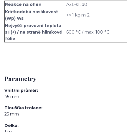
Reakce na oheň
A2L-s1, d0
Krátkodobá nasákavost
<< 1 kg·m-2
(Wp) Ws
Nejvyšší provozní teplota
sT(+) / na straně hliníkové
600 °C / max. 100 °C
fólie
Parametry
Vnitřní průměr
45 mm
Tloušťka izolace
25 mm
Délka
1 m