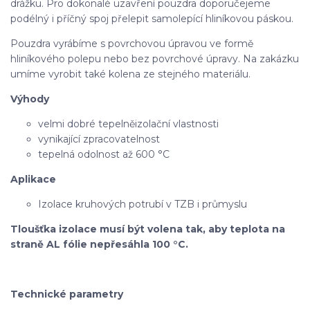
drážku. Pro dokonalé uzavření pouzdra doporučejeme
podélný i příčný spoj přelepit samolepící hliníkovou páskou.
Pouzdra vyrábíme s povrchovou úpravou ve formě
hliníkového polepu nebo bez povrchové úpravy. Na zakázku
umíme vyrobit také kolena ze stejného materiálu.
Výhody
velmi dobré tepelněizolační vlastnosti
vynikající zpracovatelnost
tepelná odolnost až 600 °C
Aplikace
Izolace kruhových potrubí v TZB i průmyslu
Tloušťka izolace musí být volena tak, aby teplota na
straně AL fólie nepřesáhla 100 °C.
Technické parametry