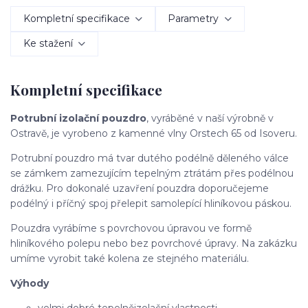
Kompletní specifikace
Parametry
Ke stažení
Kompletní specifikace
Potrubní izolační pouzdro
, vyráběné v naší výrobně v
Ostravě, je vyrobeno z kamenné vlny Orstech 65 od Isoveru.
Potrubní pouzdro má tvar dutého podélně děleného válce
se zámkem zamezujícím tepelným ztrátám přes podélnou
drážku. Pro dokonalé uzavření pouzdra doporučejeme
podélný i příčný spoj přelepit samolepící hliníkovou páskou.
Pouzdra vyrábíme s povrchovou úpravou ve formě
hliníkového polepu nebo bez povrchové úpravy. Na zakázku
umíme vyrobit také kolena ze stejného materiálu.
Výhody
velmi dobré tepelněizolační vlastnosti