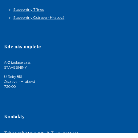
Stavebniny Třinec
Stavebniny Ostrava - Hrabová
Kde nás najdete
A-Z izolace s.r.o.
STAVEBNINY
U Řeky 816
Ostrava - Hrabová
720 00
Kontakty
Zákaznická podpora A-Z izolace s.r.o.