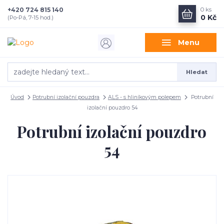
+420 724 815 140
0
ks
0 Kč
(Po-Pá, 7-15 hod.)
Menu
Hledat
Úvod
Potrubní izolační pouzdra
ALS - s hliníkovým polepem
Potrubní
izolační pouzdro 54
Potrubní izolační pouzdro
54