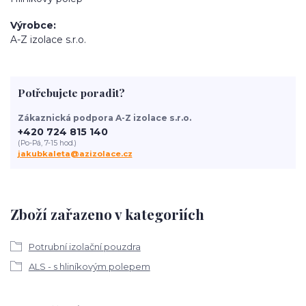
Výrobce
A-Z izolace s.r.o.
Potřebujete poradit?
Zákaznická podpora A-Z izolace s.r.o.
+420 724 815 140
(Po-Pá, 7-15 hod.)
jakubkaleta@azizolace.cz
Zboží zařazeno v kategoriích
Potrubní izolační pouzdra
ALS - s hliníkovým polepem