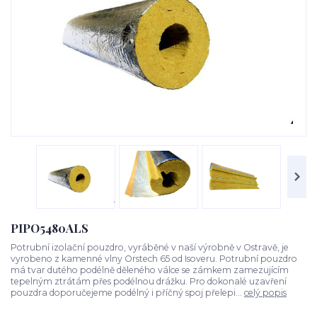
PIPO5480ALS
Potrubní izolační pouzdro, vyráběné v naší výrobně v Ostravě, je
vyrobeno z kamenné vlny Orstech 65 od Isoveru. Potrubní pouzdro
má tvar dutého podélně děleného válce se zámkem zamezujícím
tepelným ztrátám přes podélnou drážku. Pro dokonalé uzavření
pouzdra doporučejeme podélný i příčný spoj přelepi...
celý popis