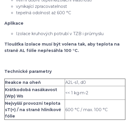
vynikající zpracovatelnost
tepelná odolnost až 600 °C
Aplikace
Izolace kruhových potrubí v TZB i průmyslu
Tloušťka izolace musí být volena tak, aby teplota na
straně AL fólie nepřesáhla 100 °C.
Technické parametry
Reakce na oheň
A2L-s1, d0
Krátkodobá nasákavost
<< 1 kg·m-2
(Wp) Ws
Nejvyšší provozní teplota
sT(+) / na straně hliníkové
600 °C / max. 100 °C
fólie