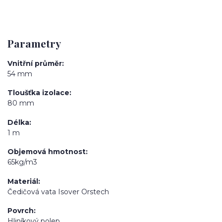
Parametry
Vnitřní průměr
54 mm
Tloušťka izolace
80 mm
Délka
1 m
Objemová hmotnost
65kg/m3
Materiál
Čedičová vata Isover Orstech
Povrch
Hliníkový polep