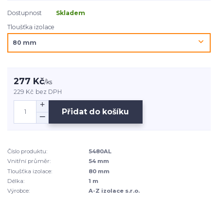
Dostupnost
Skladem
Tloušťka izolace
277 Kč
/
ks
229 Kč
bez DPH
Přidat do košíku
Číslo produktu:
5480AL
Vnitřní průměr:
54 mm
Tloušťka izolace:
80 mm
Délka:
1 m
Výrobce:
A-Z izolace s.r.o.