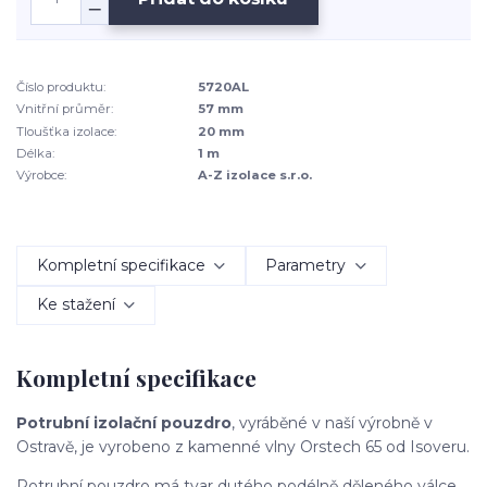
Číslo produktu:
5720AL
Vnitřní průměr:
57 mm
Tloušťka izolace:
20 mm
Délka:
1 m
Výrobce:
A-Z izolace s.r.o.
Kompletní specifikace
Parametry
Ke stažení
Kompletní specifikace
Potrubní izolační pouzdro
, vyráběné v naší výrobně v
Ostravě, je vyrobeno z kamenné vlny Orstech 65 od Isoveru.
Potrubní pouzdro má tvar dutého podélně děleného válce