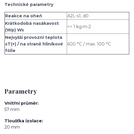
Technické parametry
Reakce na oheň
A2L-s1, d0
Krátkodobá nasákavost
<< 1 kg·m-2
(Wp) Ws
Nejvyšší provozní teplota
sT(+) / na straně hliníkové
600 °C / max. 100 °C
fólie
Parametry
Vnitřní průměr
57 mm
Tloušťka izolace
20 mm