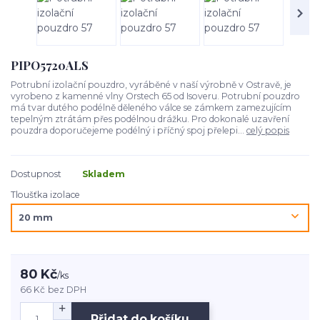
PIPO5720ALS
Potrubní izolační pouzdro, vyráběné v naší výrobně v Ostravě, je
vyrobeno z kamenné vlny Orstech 65 od Isoveru. Potrubní pouzdro
má tvar dutého podélně děleného válce se zámkem zamezujícím
tepelným ztrátám přes podélnou drážku. Pro dokonalé uzavření
pouzdra doporučejeme podélný i příčný spoj přelepi...
celý popis
Dostupnost
Skladem
Tloušťka izolace
80 Kč
/
ks
66 Kč
bez DPH
Přidat do košíku