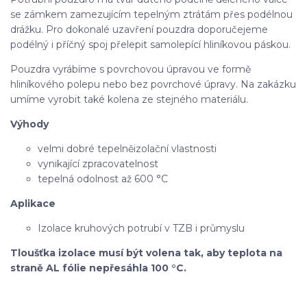
se zámkem zamezujícím tepelným ztrátám přes podélnou
drážku. Pro dokonalé uzavření pouzdra doporučejeme
podélný i příčný spoj přelepit samolepící hliníkovou páskou.
Pouzdra vyrábíme s povrchovou úpravou ve formě
hliníkového polepu nebo bez povrchové úpravy. Na zakázku
umíme vyrobit také kolena ze stejného materiálu.
Výhody
velmi dobré tepelněizolační vlastnosti
vynikající zpracovatelnost
tepelná odolnost až 600 °C
Aplikace
Izolace kruhových potrubí v TZB i průmyslu
Tloušťka izolace musí být volena tak, aby teplota na
straně AL fólie nepřesáhla 100 °C.