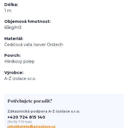
Délka
1 m
Objemová hmotnost
65kg/m3
Materiál
Čedičová vata Isover Orstech
Povrch
Hliníkový polep
Výrobce
A-Z izolace s.r.o.
Potřebujete poradit?
Zákaznická podpora A-Z izolace s.r.o.
+420 724 815 140
(Po-Pá, 7-15 hod.)
jakubkaleta@azizolace.cz