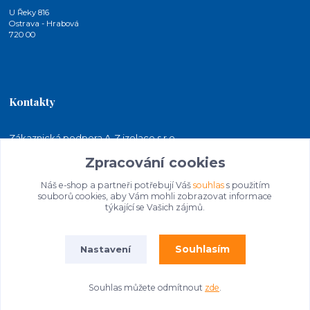
U Řeky 816
Ostrava - Hrabová
720 00
Kontakty
Zákaznická podpora A-Z izolace s.r.o.
+420 724 815 140
Zpracování cookies
(Po-Pá, 7-15 hod.)
Náš e-shop a partneři potřebují Váš
souhlas
s použitím
jakubkaleta@azizolace.cz
souborů cookies, aby Vám mohli zobrazovat informace
týkající se Vašich zájmů.
Souhlasím
Nastavení
Souhlas můžete odmítnout
zde
.
© 2026 A-Z izolace s.r.o. | STAVEBNINY