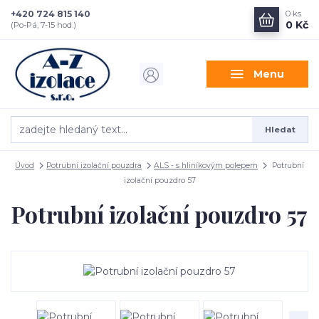
+420 724 815 140
0
ks
0 Kč
(Po-Pá, 7-15 hod.)
Menu
Hledat
Úvod
Potrubní izolační pouzdra
ALS - s hliníkovým polepem
Potrubní
izolační pouzdro 57
Potrubní izolační pouzdro 57