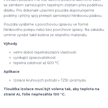
se zámkem zamezujícím tepelným ztrátám přes podélnou
drážku. Pro dokonalé uzavření pouzdra doporučejeme
podélný i příčný spoj přelepit samolepící hliníkovou páskou.
Pouzdra vyrábíme s povrchovou úpravou ve formě
hliníkového polepu nebo bez povrchové úpravy. Na zakázku
umíme vyrobit také kolena ze stejného materiálu.
Výhody
velmi dobré tepelněizolační vlastnosti
vynikající zpracovatelnost
tepelná odolnost až 600 °C
Aplikace
Izolace kruhových potrubí v TZB i průmyslu
Tloušťka izolace musí být volena tak, aby teplota na
straně AL fólie nepřesáhla 100 °C.