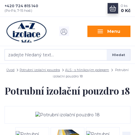
+420 724 815 140
0
ks
0 Kč
(Po-Pá, 7-15 hod.)
Menu
Hledat
Úvod
Potrubní izolační pouzdra
ALS - s hliníkovým polepem
Potrubní
izolační pouzdro 18
Potrubní izolační pouzdro 18