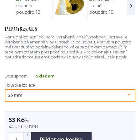
PIPO1825ALS
Potrubní izolační pouzdro, vyráběné v naší výrobně v Ostravě, je
vyrobeno z kamenné vlny Orstech 65 od Isoveru. Potrubní pouzdro
má tvar dutého podélně děleného válce se zámkem zamezujícím
tepelným ztrátám přes podélnou drážku. Pro dokonalé uzavření
pouzdra doporučejeme podélný i příčný spoj přelepi...
celý popis
Dostupnost
Skladem
Tloušťka izolace
53 Kč
/
ks
44 Kč
bez DPH
Přidat do košíku