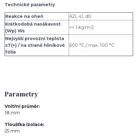
Technické parametry
Reakce na oheň
A2L-s1, d0
Krátkodobá nasákavost
<< 1 kg·m-2
(Wp) Ws
Nejvyšší provozní teplota
sT(+) / na straně hliníkové
600 °C / max. 100 °C
fólie
Parametry
Vnitřní průměr
18 mm
Tloušťka izolace
25 mm