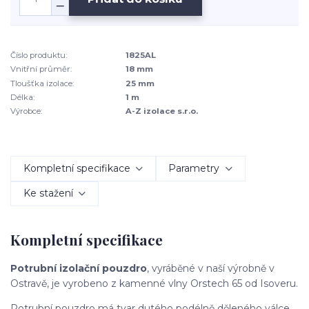
Číslo produktu:
1825AL
Vnitřní průměr:
18 mm
Tloušťka izolace:
25 mm
Délka:
1 m
Výrobce:
A-Z izolace s.r.o.
Kompletní specifikace
Parametry
Ke stažení
Kompletní specifikace
Potrubní izolační pouzdro
, vyráběné v naší výrobně v
Ostravě, je vyrobeno z kamenné vlny Orstech 65 od Isoveru.
Potrubní pouzdro má tvar dutého podélně děleného válce