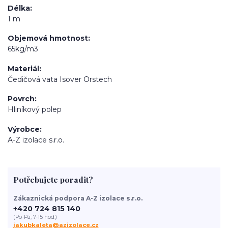
Délka
1 m
Objemová hmotnost
65kg/m3
Materiál
Čedičová vata Isover Orstech
Povrch
Hliníkový polep
Výrobce
A-Z izolace s.r.o.
Potřebujete poradit?
Zákaznická podpora A-Z izolace s.r.o.
+420 724 815 140
(Po-Pá, 7-15 hod.)
jakubkaleta@azizolace.cz