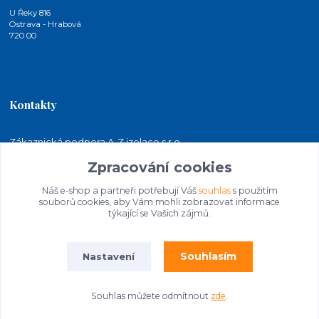
U Řeky 816
Ostrava - Hrabová
720 00
Kontakty
Zákaznická podpora A-Z izolace s.r.o.
+420 724 815 140
Zpracování cookies
(Po-Pá, 7-15 hod.)
Náš e-shop a partneři potřebují Váš
souhlas
s použitím
jakubkaleta@azizolace.cz
souborů cookies, aby Vám mohli zobrazovat informace
týkající se Vašich zájmů.
Souhlasím
Nastavení
Souhlas můžete odmítnout
zde
.
© 2026 A-Z izolace s.r.o. | STAVEBNINY