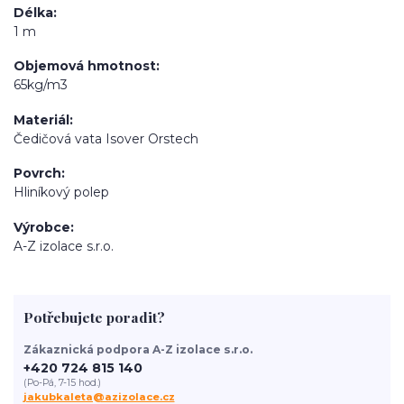
Délka
1 m
Objemová hmotnost
65kg/m3
Materiál
Čedičová vata Isover Orstech
Povrch
Hliníkový polep
Výrobce
A-Z izolace s.r.o.
Potřebujete poradit?
Zákaznická podpora A-Z izolace s.r.o.
+420 724 815 140
(Po-Pá, 7-15 hod.)
jakubkaleta@azizolace.cz