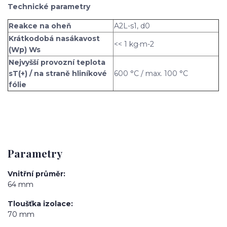
Technické parametry
Reakce na oheň
A2L-s1, d0
Krátkodobá nasákavost
<< 1 kg·m-2
(Wp) Ws
Nejvyšší provozní teplota
sT(+) / na straně hliníkové
600 °C / max. 100 °C
fólie
Parametry
Vnitřní průměr
64 mm
Tloušťka izolace
70 mm