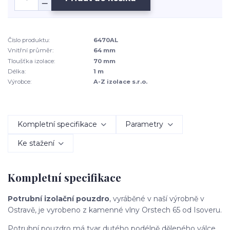
Číslo produktu:
6470AL
Vnitřní průměr:
64 mm
Tloušťka izolace:
70 mm
Délka:
1 m
Výrobce:
A-Z izolace s.r.o.
Kompletní specifikace
Parametry
Ke stažení
Kompletní specifikace
Potrubní izolační pouzdro
, vyráběné v naší výrobně v
Ostravě, je vyrobeno z kamenné vlny Orstech 65 od Isoveru.
Potrubní pouzdro má tvar dutého podélně děleného válce