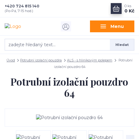
+420 724 815 140
0
ks
0 Kč
(Po-Pá, 7-15 hod.)
Menu
Hledat
Úvod
Potrubní izolační pouzdra
ALS - s hliníkovým polepem
Potrubní
izolační pouzdro 64
Potrubní izolační pouzdro
64