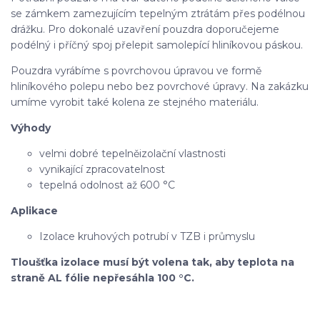
se zámkem zamezujícím tepelným ztrátám přes podélnou
drážku. Pro dokonalé uzavření pouzdra doporučejeme
podélný i příčný spoj přelepit samolepící hliníkovou páskou.
Pouzdra vyrábíme s povrchovou úpravou ve formě
hliníkového polepu nebo bez povrchové úpravy. Na zakázku
umíme vyrobit také kolena ze stejného materiálu.
Výhody
velmi dobré tepelněizolační vlastnosti
vynikající zpracovatelnost
tepelná odolnost až 600 °C
Aplikace
Izolace kruhových potrubí v TZB i průmyslu
Tloušťka izolace musí být volena tak, aby teplota na
straně AL fólie nepřesáhla 100 °C.