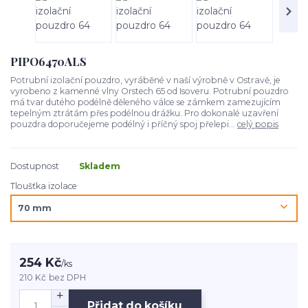
PIPO6470ALS
Potrubní izolační pouzdro, vyráběné v naší výrobně v Ostravě, je
vyrobeno z kamenné vlny Orstech 65 od Isoveru. Potrubní pouzdro
má tvar dutého podélně děleného válce se zámkem zamezujícím
tepelným ztrátám přes podélnou drážku. Pro dokonalé uzavření
pouzdra doporučejeme podélný i příčný spoj přelepi...
celý popis
Dostupnost
Skladem
Tloušťka izolace
254 Kč
/
ks
210 Kč
bez DPH
Přidat do košíku