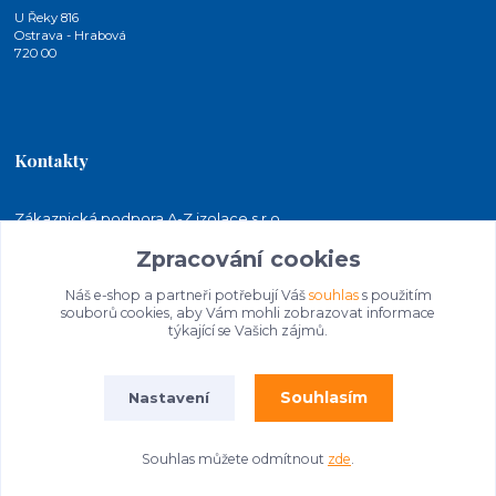
U Řeky 816
Ostrava - Hrabová
720 00
Kontakty
Zákaznická podpora A-Z izolace s.r.o.
+420 724 815 140
Zpracování cookies
(Po-Pá, 7-15 hod.)
Náš e-shop a partneři potřebují Váš
souhlas
s použitím
jakubkaleta@azizolace.cz
souborů cookies, aby Vám mohli zobrazovat informace
týkající se Vašich zájmů.
Souhlasím
Nastavení
Souhlas můžete odmítnout
zde
.
© 2026 A-Z izolace s.r.o. | STAVEBNINY