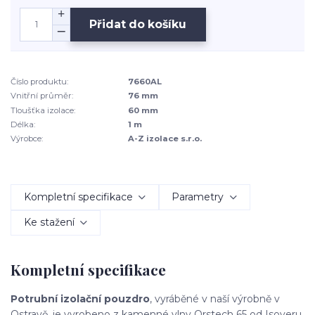
Přidat do košíku
Číslo produktu:
7660AL
Vnitřní průměr:
76 mm
Tloušťka izolace:
60 mm
Délka:
1 m
Výrobce:
A-Z izolace s.r.o.
Kompletní specifikace
Parametry
Ke stažení
Kompletní specifikace
Potrubní izolační pouzdro
, vyráběné v naší výrobně v
Ostravě, je vyrobeno z kamenné vlny Orstech 65 od Isoveru.