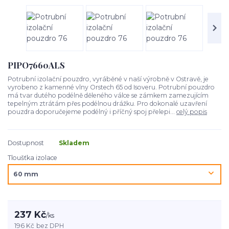
PIPO7660ALS
Potrubní izolační pouzdro, vyráběné v naší výrobně v Ostravě, je
vyrobeno z kamenné vlny Orstech 65 od Isoveru. Potrubní pouzdro
má tvar dutého podélně děleného válce se zámkem zamezujícím
tepelným ztrátám přes podélnou drážku. Pro dokonalé uzavření
pouzdra doporučejeme podélný i příčný spoj přelepi...
celý popis
Dostupnost
Skladem
Tloušťka izolace
237 Kč
/
ks
196 Kč
bez DPH