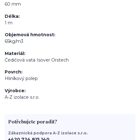
60 mm
Délka
1 m
Objemová hmotnost
65kg/m3
Materiál
Čedičová vata Isover Orstech
Povrch
Hliníkový polep
Výrobce
A-Z izolace s.r.o.
Potřebujete poradit?
Zákaznická podpora A-Z izolace s.r.o.
+420 724 815 140