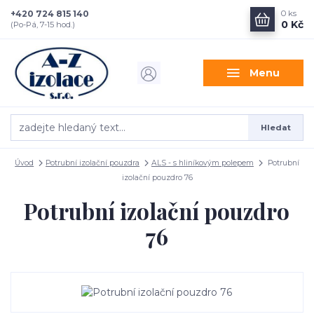
+420 724 815 140
0
ks
0 Kč
(Po-Pá, 7-15 hod.)
Menu
Hledat
Úvod
Potrubní izolační pouzdra
ALS - s hliníkovým polepem
Potrubní
izolační pouzdro 76
Potrubní izolační pouzdro
76