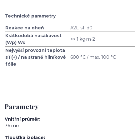
Technické parametry
Reakce na oheň
A2L-s1, d0
Krátkodobá nasákavost
<< 1 kg·m-2
(Wp) Ws
Nejvyšší provozní teplota
sT(+) / na straně hliníkové
600 °C / max. 100 °C
fólie
Parametry
Vnitřní průměr
76 mm
Tloušťka izolace