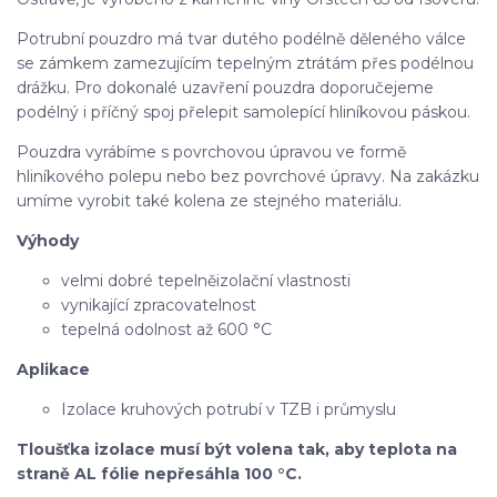
Potrubní pouzdro má tvar dutého podélně děleného válce
se zámkem zamezujícím tepelným ztrátám přes podélnou
drážku. Pro dokonalé uzavření pouzdra doporučejeme
podélný i příčný spoj přelepit samolepící hliníkovou páskou.
Pouzdra vyrábíme s povrchovou úpravou ve formě
hliníkového polepu nebo bez povrchové úpravy. Na zakázku
umíme vyrobit také kolena ze stejného materiálu.
Výhody
velmi dobré tepelněizolační vlastnosti
vynikající zpracovatelnost
tepelná odolnost až 600 °C
Aplikace
Izolace kruhových potrubí v TZB i průmyslu
Tloušťka izolace musí být volena tak, aby teplota na
straně AL fólie nepřesáhla 100 °C.