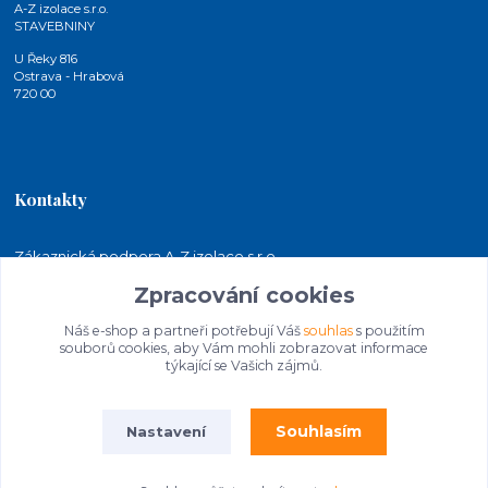
A-Z izolace s.r.o.
STAVEBNINY
U Řeky 816
Ostrava - Hrabová
720 00
Kontakty
Zákaznická podpora A-Z izolace s.r.o.
+420 724 815 140
Zpracování cookies
(Po-Pá, 7-15 hod.)
Náš e-shop a partneři potřebují Váš
souhlas
s použitím
jakubkaleta@azizolace.cz
souborů cookies, aby Vám mohli zobrazovat informace
týkající se Vašich zájmů.
Souhlasím
Nastavení