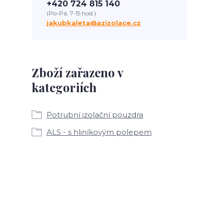
+420 724 815 140
(Po-Pá, 7-15 hod.)
jakubkaleta@azizolace.cz
Zboží zařazeno v
kategoriích
Potrubní izolační pouzdra
ALS - s hliníkovým polepem