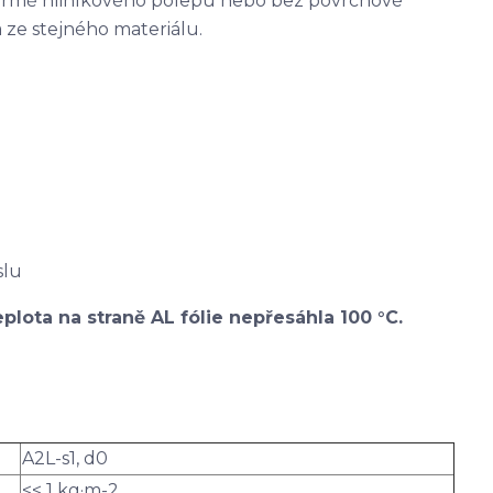
ormě hliníkového polepu nebo bez povrchové
 ze stejného materiálu.
slu
plota na straně AL fólie nepřesáhla 100 °C.
A2L-s1, d0
<< 1 kg·m-2