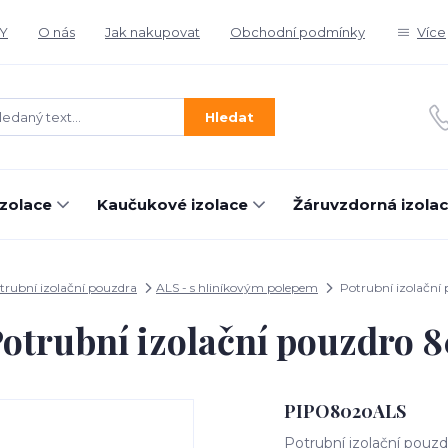
Y
O nás
Jak nakupovat
Obchodní podmínky
Více
Hledat
izolace
Kaučukové izolace
Žáruvzdorná izola
trubní izolační pouzdra
ALS - s hliníkovým polepem
Potrubní izolační
otrubní izolační pouzdro 
PIPO8020ALS
Potrubní izolační pouzd