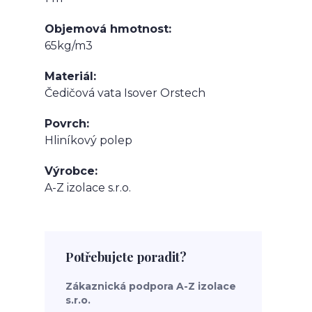
Objemová hmotnost
65kg/m3
Materiál
Čedičová vata Isover Orstech
Povrch
Hliníkový polep
Výrobce
A-Z izolace s.r.o.
Potřebujete poradit?
Zákaznická podpora A-Z izolace
s.r.o.