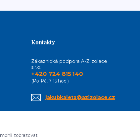
Kontakty
Zákaznická podpora A-Z izolace
s.r.o.
+420 724 815 140
(Po-Pá, 7-15 hod.)
jakubkaleta@azizolace.cz
 mohli zobrazovat