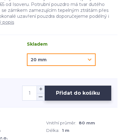
5 od Isoveru. Potrubní pouzdro má tvar dutého
e se zámkem zamezujícím tepelným ztrátám přes
okonalé uzavření pouzdra doporučejeme podélný i
ý popis
Skladem
Přidat do košíku
Vnitřní průměr:
80 mm
m
Délka:
1 m
r.o.