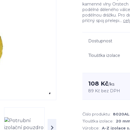
kamenné vlny Orstech 6
podélně děleného válc
podélnou drážku. Pro d
příčný spoj přelepi...
cel
Dostupnost
Tloušťka izolace
108 Kč
/
ks
89 Kč
bez DPH
Číslo produktu:
8020AL
Tloušťka izolace:
20 m
Výrobce:
A-Z izolace s.