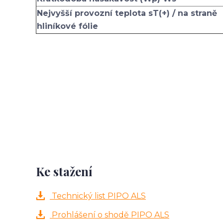
Nejvyšší provozní teplota sT(+) / na straně
hliníkové fólie
Ke stažení
Technický list PIPO ALS
Prohlášení o shodě PIPO ALS