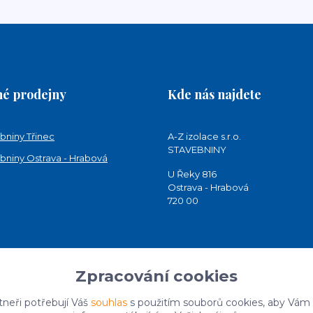
é prodejny
Kde nás najdete
bniny Třinec
A-Z izolace s.r.o.
STAVEBNINY
bniny Ostrava - Hrabová
U Řeky 816
Ostrava - Hrabová
720 00
Zpracování cookies
tneři potřebují Váš
souhlas
s použitím souborů cookies, aby Vám