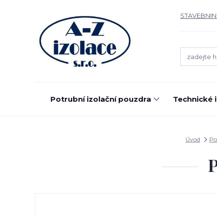
STAVEBNIN
Potrubní izolační pouzdra
Technické 
Úvod
Po
P