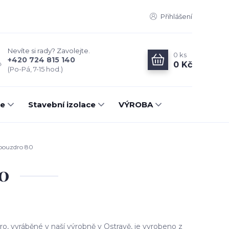
Přihlášení
Nevíte si rady? Zavolejte.
0
ks
+420 724 815 140
0 Kč
(Po-Pá, 7-15 hod.)
ce
Stavební izolace
VÝROBA
 pouzdro 80
80
ro, vyráběné v naší výrobně v Ostravě, je vyrobeno z