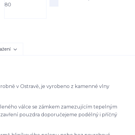
ažení
výrobně v Ostravě, je vyrobeno z kamenné vlny
ěleného válce se zámkem zamezujícím tepelným
uzavření pouzdra doporučejeme podélný i příčný