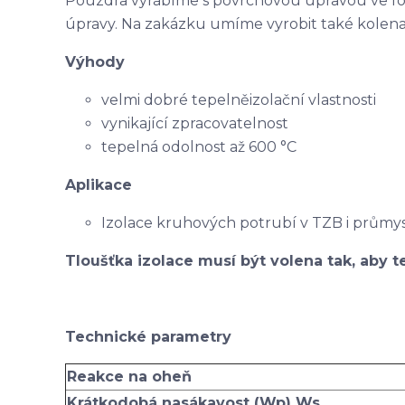
Pouzdra vyrábíme s povrchovou úpravou ve f
úpravy. Na zakázku umíme vyrobit také kolena
Výhody
velmi dobré tepelněizolační vlastnosti
vynikající zpracovatelnost
tepelná odolnost až 600 °C
Aplikace
Izolace kruhových potrubí v TZB i průmy
Tloušťka izolace musí být volena tak, aby te
Technické parametry
Reakce na oheň
Krátkodobá nasákavost (Wp) Ws