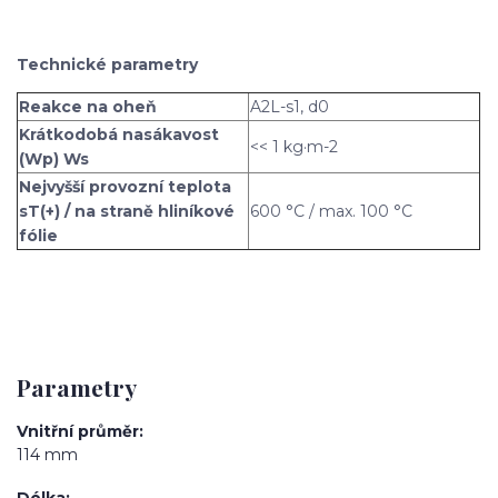
Technické parametry
Reakce na oheň
A2L-s1, d0
Krátkodobá nasákavost
<< 1 kg·m-2
(Wp) Ws
Nejvyšší provozní teplota
sT(+) / na straně hliníkové
600 °C / max. 100 °C
fólie
Parametry
Vnitřní průměr
114 mm
Délka