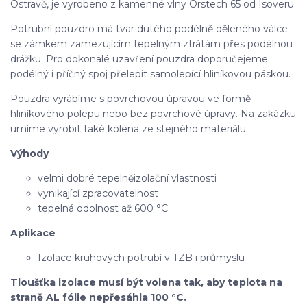
Ostravě, je vyrobeno z kamenné vlny Orstech 65 od Isoveru.
Potrubní pouzdro má tvar dutého podélně děleného válce
se zámkem zamezujícím tepelným ztrátám přes podélnou
drážku. Pro dokonalé uzavření pouzdra doporučejeme
podélný i příčný spoj přelepit samolepící hliníkovou páskou.
Pouzdra vyrábíme s povrchovou úpravou ve formě
hliníkového polepu nebo bez povrchové úpravy. Na zakázku
umíme vyrobit také kolena ze stejného materiálu.
Výhody
velmi dobré tepelněizolační vlastnosti
vynikající zpracovatelnost
tepelná odolnost až 600 °C
Aplikace
Izolace kruhových potrubí v TZB i průmyslu
Tloušťka izolace musí být volena tak, aby teplota na
straně AL fólie nepřesáhla 100 °C.