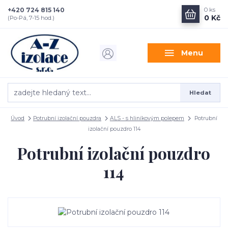
+420 724 815 140
0
ks
0 Kč
(Po-Pá, 7-15 hod.)
Menu
Hledat
Úvod
Potrubní izolační pouzdra
ALS - s hliníkovým polepem
Potrubní
izolační pouzdro 114
Potrubní izolační pouzdro
114