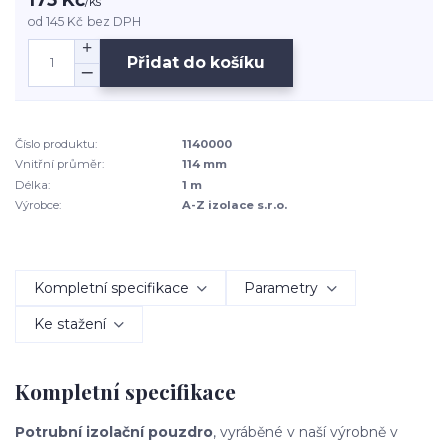
/
ks
od
145 Kč
bez DPH
Přidat do košíku
Číslo produktu:
1140000
Vnitřní průměr:
114 mm
Délka:
1 m
Výrobce:
A-Z izolace s.r.o.
Kompletní specifikace
Parametry
Ke stažení
Kompletní specifikace
Potrubní izolační pouzdro
, vyráběné v naší výrobně v