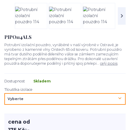
PIPO114ALS
Potrubní izolační pouzdro, vyráběné v naší výrobně v Ostravě, je
vyrobeno z kamenné vlny Orstech 65 od Isoveru. Potrubní pouzdro
má tvar dutého podélně děleného válce se zámkem zamezujícím
tepelným ztrátám přes podélnou drážku. Pro dokonalé uzavření
pouzdra doporučejeme podélný i příčný spoj přelepi...
celý popis
Dostupnost
Skladem
Tloušťka izolace
cena od
175 Kč