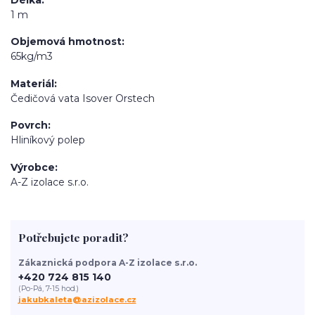
1 m
Objemová hmotnost
65kg/m3
Materiál
Čedičová vata Isover Orstech
Povrch
Hliníkový polep
Výrobce
A-Z izolace s.r.o.
Potřebujete poradit?
Zákaznická podpora A-Z izolace s.r.o.
+420 724 815 140
(Po-Pá, 7-15 hod.)
jakubkaleta@azizolace.cz