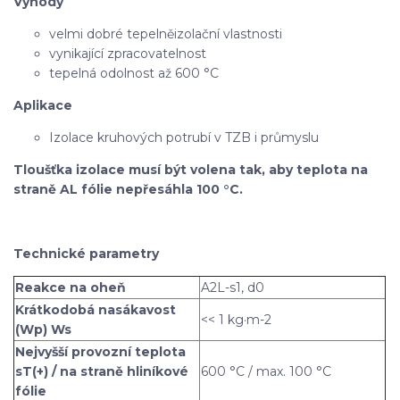
Výhody
velmi dobré tepelněizolační vlastnosti
vynikající zpracovatelnost
tepelná odolnost až 600 °C
Aplikace
Izolace kruhových potrubí v TZB i průmyslu
Tloušťka izolace musí být volena tak, aby teplota na
straně AL fólie nepřesáhla 100 °C.
Technické parametry
Reakce na oheň
A2L-s1, d0
Krátkodobá nasákavost
<< 1 kg·m-2
(Wp) Ws
Nejvyšší provozní teplota
sT(+) / na straně hliníkové
600 °C / max. 100 °C
fólie