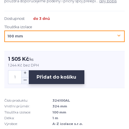
pouzdra doporučejeme podélný i příčný spoj přelepi...
celý popis
Dostupnost
do 3 dnů
Tloušťka izolace
1 505 Kč
/
ks
1 244 Kč
bez DPH
Přidat do košíku
Číslo produktu:
324100AL
Vnitřní průměr:
324 mm
Tloušťka izolace:
100 mm
Délka:
1 m
Výrobce:
A-Z izolace s.r.o.