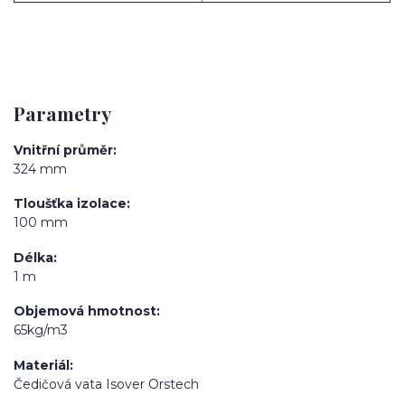
Parametry
Vnitřní průměr
324 mm
Tloušťka izolace
100 mm
Délka
1 m
Objemová hmotnost
65kg/m3
Materiál
Čedičová vata Isover Orstech