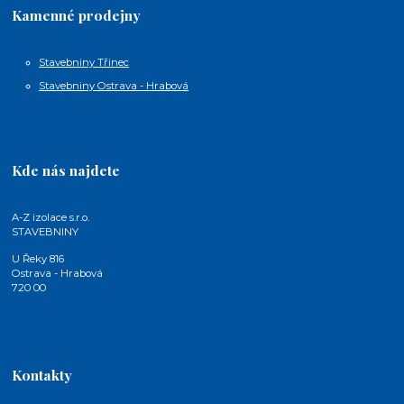
Kamenné prodejny
Stavebniny Třinec
Stavebniny Ostrava - Hrabová
Kde nás najdete
A-Z izolace s.r.o.
STAVEBNINY
U Řeky 816
Ostrava - Hrabová
720 00
Kontakty