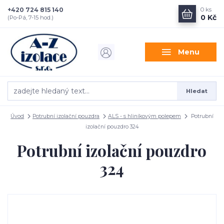
+420 724 815 140
0
ks
0 Kč
(Po-Pá, 7-15 hod.)
Menu
Hledat
Úvod
Potrubní izolační pouzdra
ALS - s hliníkovým polepem
Potrubní
izolační pouzdro 324
Potrubní izolační pouzdro
324