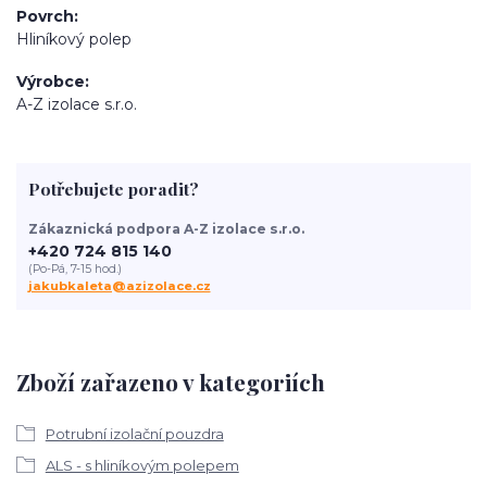
Povrch
Hliníkový polep
Výrobce
A-Z izolace s.r.o.
Potřebujete poradit?
Zákaznická podpora A-Z izolace s.r.o.
+420 724 815 140
(Po-Pá, 7-15 hod.)
jakubkaleta@azizolace.cz
Zboží zařazeno v kategoriích
Potrubní izolační pouzdra
ALS - s hliníkovým polepem