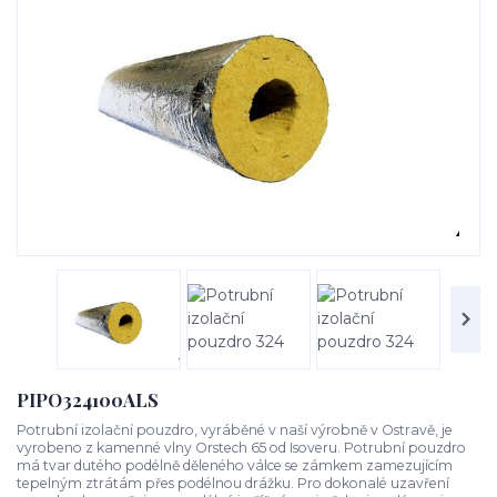
PIPO324100ALS
Potrubní izolační pouzdro, vyráběné v naší výrobně v Ostravě, je
vyrobeno z kamenné vlny Orstech 65 od Isoveru. Potrubní pouzdro
má tvar dutého podélně děleného válce se zámkem zamezujícím
tepelným ztrátám přes podélnou drážku. Pro dokonalé uzavření