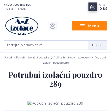
+420 724 815 140
0
ks
0 Kč
(Po-Pá, 7-15 hod.)
Menu
Hledat
Úvod
Potrubní izolační pouzdra
ALS - s hliníkovým polepem
Potrubní
izolační pouzdro 289
Potrubní izolační pouzdro
289