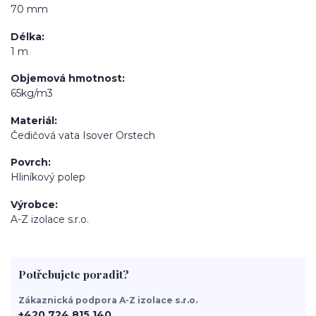
70 mm
Délka
1 m
Objemová hmotnost
65kg/m3
Materiál
Čedičová vata Isover Orstech
Povrch
Hliníkový polep
Výrobce
A-Z izolace s.r.o.
Potřebujete poradit?
Zákaznická podpora A-Z izolace s.r.o.
+420 724 815 140