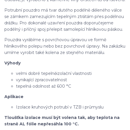
Potrubní pouzdro má tvar dutého podélně děleného válce
se zámkem zamezujícím tepelným ztrátám přes podélnou
drážku. Pro dokonalé uzavření pouzdra doporučejeme
podélný i příčný spoj přelepit samolepící hliníkovou páskou.
Pouzdra vyrábíme s povrchovou úpravou ve formě
hliníkového polepu nebo bez povrchové úpravy. Na zakázku
umíme vyrobit také kolena ze stejného materiálu.
Výhody
velmi dobré tepelněizolační vlastnosti
vynikající zpracovatelnost
tepelná odolnost až 600 °C
Aplikace
Izolace kruhových potrubí v TZB i průmyslu
Tloušťka izolace musí být volena tak, aby teplota na
straně AL fólie nepřesáhla 100 °C.