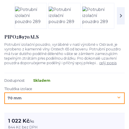
PIPO28970ALS
Potrubní izolační pouzdro, vyráběné v naší výrobně v Ostravě, je
vyrobeno z kamenné vlny Orstech 65 od Isoveru. Potrubní pouzdro
má tvar dutého podélně děleného válce se zámkem zamezujícím
tepelným ztrátám přes podélnou drážku. Pro dokonalé uzavření
pouzdra doporučejeme podélný i příčný spoj přelepi...
celý popis
Dostupnost
Skladem
Tloušťka izolace
1 022 Kč
/
ks
844 Kč
bez DPH