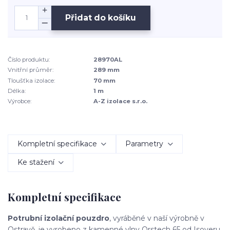
Přidat do košíku
Číslo produktu:
28970AL
Vnitřní průměr:
289 mm
Tloušťka izolace:
70 mm
Délka:
1 m
Výrobce:
A-Z izolace s.r.o.
Kompletní specifikace
Parametry
Ke stažení
Kompletní specifikace
Potrubní izolační pouzdro
, vyráběné v naší výrobně v
Ostravě, je vyrobeno z kamenné vlny Orstech 65 od Isoveru.