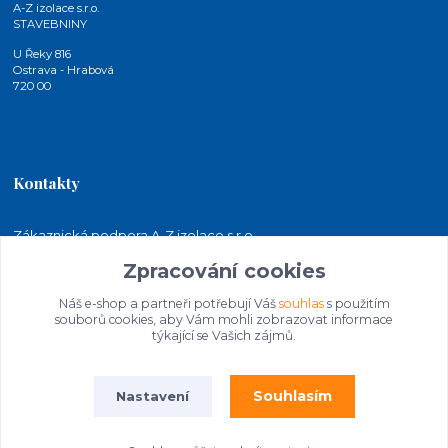
A-Z izolace s.r.o.
STAVEBNINY
U Řeky 816
Ostrava - Hrabová
720 00
Kontakty
Zákaznická podpora A-Z izolace s.r.o.
+420 724 815 140
Zpracování cookies
(Po-Pá, 7-15 hod.)
Náš e-shop a partneři potřebují Váš
souhlas
s použitím
jakubkaleta@azizolace.cz
souborů cookies, aby Vám mohli zobrazovat informace
týkající se Vašich zájmů.
Souhlasím
Nastavení