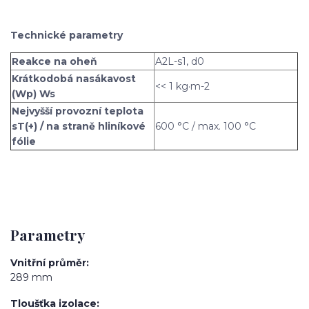
Technické parametry
Reakce na oheň
A2L-s1, d0
Krátkodobá nasákavost
<< 1 kg·m-2
(Wp) Ws
Nejvyšší provozní teplota
sT(+) / na straně hliníkové
600 °C / max. 100 °C
fólie
Parametry
Vnitřní průměr
289 mm
Tloušťka izolace