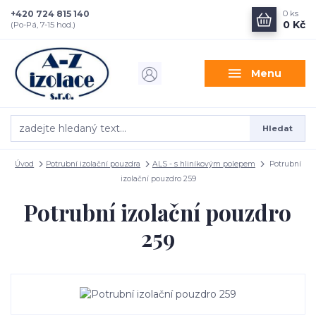
+420 724 815 140
0
ks
0 Kč
(Po-Pá, 7-15 hod.)
Menu
Hledat
Úvod
Potrubní izolační pouzdra
ALS - s hliníkovým polepem
Potrubní
izolační pouzdro 259
Potrubní izolační pouzdro
259