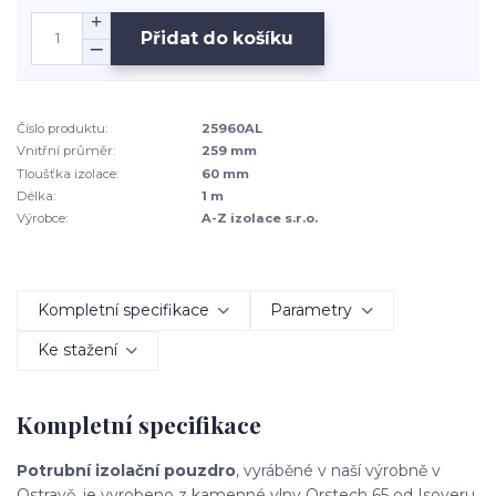
Přidat do košíku
Číslo produktu:
25960AL
Vnitřní průměr:
259 mm
Tloušťka izolace:
60 mm
Délka:
1 m
Výrobce:
A-Z izolace s.r.o.
Kompletní specifikace
Parametry
Ke stažení
Kompletní specifikace
Potrubní izolační pouzdro
, vyráběné v naší výrobně v
Ostravě, je vyrobeno z kamenné vlny Orstech 65 od Isoveru.