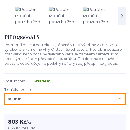
PIPO25960ALS
Potrubní izolační pouzdro, vyráběné v naší výrobně v Ostravě, je
vyrobeno z kamenné vlny Orstech 65 od Isoveru. Potrubní pouzdro
má tvar dutého podélně děleného válce se zámkem zamezujícím
tepelným ztrátám přes podélnou drážku. Pro dokonalé uzavření
pouzdra doporučejeme podélný i příčný spoj přelepi...
celý popis
Dostupnost
Skladem
Tloušťka izolace
803 Kč
/
ks
664 Kč
bez DPH