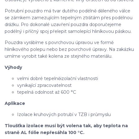
Potrubní pouzdro má tvar dutého podélně děleného válce
se zámkem zamezujícím tepelným ztrátám přes podélnou
drážku. Pro dokonalé uzavření pouzdra doporučejeme
podélný i příčný spoj přelepit samolepící hliníkovou páskou.
Pouzdra vyrábíme s povrchovou úpravou ve formě
hliníkového polepu nebo bez povrchové úpravy. Na zakázku
umíme vyrobit také kolena ze stejného materiálu.
Výhody
velmi dobré tepelněizolační vlastnosti
vynikající zpracovatelnost
tepelná odolnost až 600 °C
Aplikace
Izolace kruhových potrubí v TZB i průmyslu
Tloušťka izolace musí být volena tak, aby teplota na
straně AL fólie nepřesáhla 100 °C.