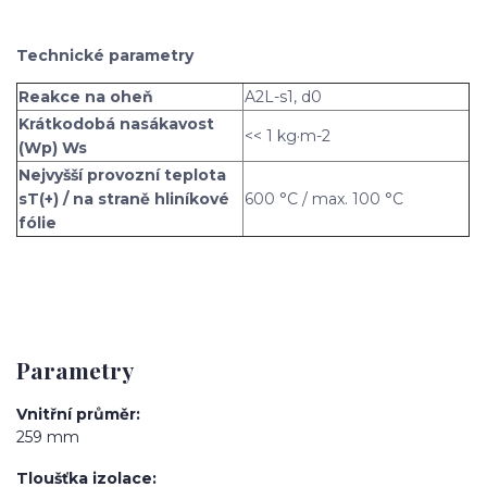
Technické parametry
Reakce na oheň
A2L-s1, d0
Krátkodobá nasákavost
<< 1 kg·m-2
(Wp) Ws
Nejvyšší provozní teplota
sT(+) / na straně hliníkové
600 °C / max. 100 °C
fólie
Parametry
Vnitřní průměr
259 mm
Tloušťka izolace