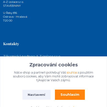
A-Z izolace s.r.o.
STAVEBNINY
U Řeky 816
Ostrava - Hrabová
720 00
Kontakty
Zákaznická podpora A-Z izolace s.r.o.
+420 724 815 140
Zpracování cookies
(Po-Pá, 7-15 hod.)
Náš e-shop a partneři potřebují Váš
souhlas
s použitím
jakubkaleta@azizolace.cz
souborů cookies, aby Vám mohli zobrazovat informace
týkající se Vašich zájmů.
Souhlasím
Nastavení