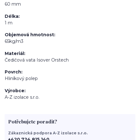
60 mm
Délka
1 m
Objemová hmotnost
65kg/m3
Materiál
Čedičová vata Isover Orstech
Povrch
Hliníkový polep
Výrobce
A-Z izolace s.r.o.
Potřebujete poradit?
Zákaznická podpora A-Z izolace s.r.o.
+420 724 815 140