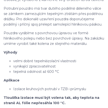
Potrubní pouzdro má tvar dutého podélně děleného válce
se zámkem zamezujícím tepelným ztrátám přes podélnou
drážku. Pro dokonalé uzavření pouzdra doporučejeme
podélný i příčný spoj přelepit samolepící hliníkovou páskou.
Pouzdra vyrábíme s povrchovou úpravou ve formě
hliníkového polepu nebo bez povrchové úpravy. Na zakázku
umíme vyrobit také kolena ze stejného materiálu.
Výhody
velmi dobré tepelněizolační vlastnosti
vynikající zpracovatelnost
tepelná odolnost až 600 °C
Aplikace
Izolace kruhových potrubí v TZB i průmyslu
Tloušťka izolace musí být volena tak, aby teplota na
straně AL fólie nepřesáhla 100 °C.