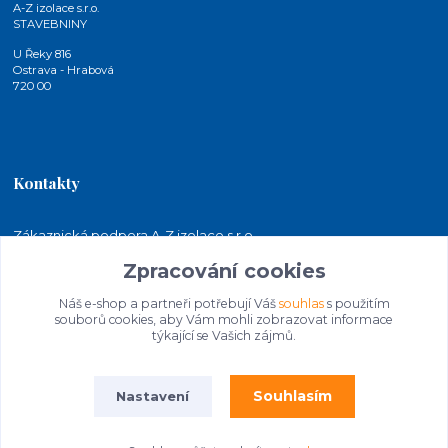
A-Z izolace s.r.o.
STAVEBNINY
U Řeky 816
Ostrava - Hrabová
720 00
Kontakty
Zákaznická podpora A-Z izolace s.r.o.
+420 724 815 140
Zpracování cookies
(Po-Pá, 7-15 hod.)
Náš e-shop a partneři potřebují Váš
souhlas
s použitím
jakubkaleta@azizolace.cz
souborů cookies, aby Vám mohli zobrazovat informace
týkající se Vašich zájmů.
Souhlasím
Nastavení