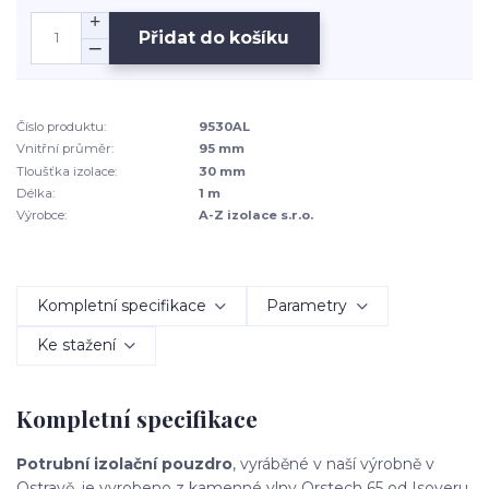
Přidat do košíku
Číslo produktu:
9530AL
Vnitřní průměr:
95 mm
Tloušťka izolace:
30 mm
Délka:
1 m
Výrobce:
A-Z izolace s.r.o.
Kompletní specifikace
Parametry
Ke stažení
Kompletní specifikace
Potrubní izolační pouzdro
, vyráběné v naší výrobně v
Ostravě, je vyrobeno z kamenné vlny Orstech 65 od Isoveru.