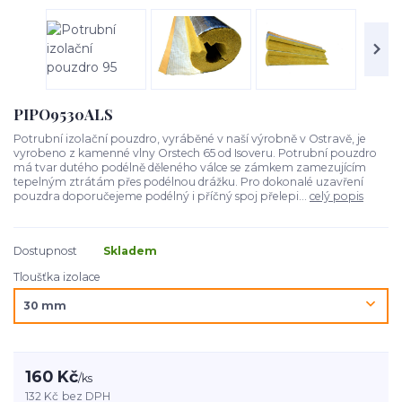
PIPO9530ALS
Potrubní izolační pouzdro, vyráběné v naší výrobně v Ostravě, je
vyrobeno z kamenné vlny Orstech 65 od Isoveru. Potrubní pouzdro
má tvar dutého podélně děleného válce se zámkem zamezujícím
tepelným ztrátám přes podélnou drážku. Pro dokonalé uzavření
pouzdra doporučejeme podélný i příčný spoj přelepi...
celý popis
Dostupnost
Skladem
Tloušťka izolace
160 Kč
/
ks
132 Kč
bez DPH