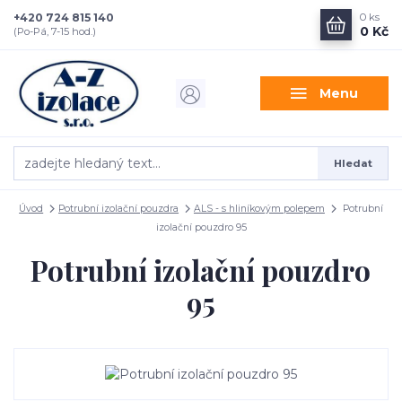
+420 724 815 140
0
ks
0 Kč
(Po-Pá, 7-15 hod.)
Menu
Hledat
Úvod
Potrubní izolační pouzdra
ALS - s hliníkovým polepem
Potrubní
izolační pouzdro 95
Potrubní izolační pouzdro
95