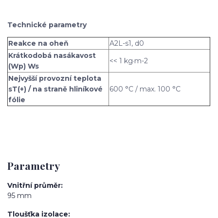
Technické parametry
Reakce na oheň
A2L-s1, d0
Krátkodobá nasákavost
<< 1 kg·m-2
(Wp) Ws
Nejvyšší provozní teplota
sT(+) / na straně hliníkové
600 °C / max. 100 °C
fólie
Parametry
Vnitřní průměr
95 mm
Tloušťka izolace