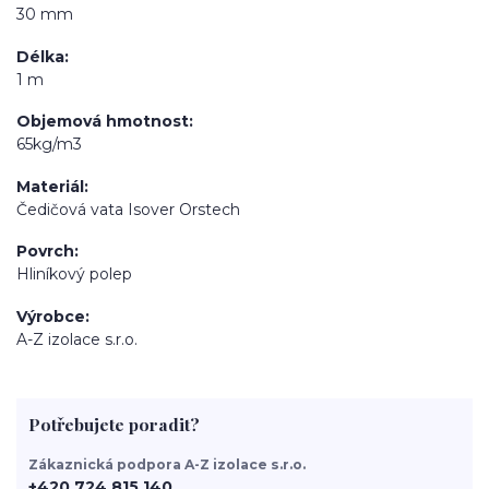
30 mm
Délka
1 m
Objemová hmotnost
65kg/m3
Materiál
Čedičová vata Isover Orstech
Povrch
Hliníkový polep
Výrobce
A-Z izolace s.r.o.
Potřebujete poradit?
Zákaznická podpora A-Z izolace s.r.o.
+420 724 815 140