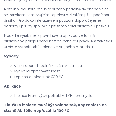
Potrubní pouzdro má tvar dutého podélně děleného válce
se zámkem zamezujícím tepelným ztrátám přes podélnou
drážku. Pro dokonalé uzavření pouzdra doporučejeme
podélný i příčný spoj přelepit samolepící hliníkovou páskou.
Pouzdra vyrábíme s povrchovou úpravou ve formě
hliníkového polepu nebo bez povrchové úpravy. Na zakázku
umíme vyrobit také kolena ze stejného materiálu.
Výhody
velmi dobré tepelněizolační vlastnosti
vynikající zpracovatelnost
tepelná odolnost až 600 °C
Aplikace
Izolace kruhových potrubí v TZB i průmyslu
Tloušťka izolace musí být volena tak, aby teplota na
straně AL fólie nepřesáhla 100 °C.