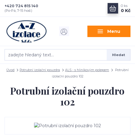
+420 724 815 140
0
ks
0 Kč
(Po-Pá, 7-15 hod.)
Menu
Hledat
Úvod
Potrubní izolační pouzdra
ALS - s hliníkovým polepem
Potrubní
izolační pouzdro 102
Potrubní izolační pouzdro
102