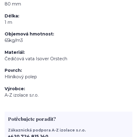
80 mm
Délka
1 m
Objemová hmotnost
65kg/m3
Materiál
Čedičová vata Isover Orstech
Povrch
Hliníkový polep
Výrobce
A-Z izolace s.r.o.
Potřebujete poradit?
Zákaznická podpora A-Z izolace s.r.o.
+420 724 815 140