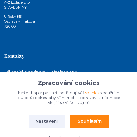
A-Z izolace s.r.o.
STAVEBNINY
U Řeky 816
Ostrava - Hrabová
720 00
Kontakty
Zákaznická podpora A-Z izolace s.r.o.
+420 724 815 140
Zpracování cookies
(Po-Pá, 7-15 hod.)
Náš e-shop a partneři potřebují Váš
souhlas
s použitím
jakubkaleta@azizolace.cz
souborů cookies, aby Vám mohli zobrazovat informace
týkající se Vašich zájmů.
Souhlasím
Nastavení