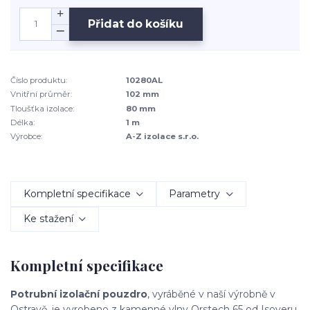
Přidat do košíku
Číslo produktu:
10280AL
Vnitřní průměr:
102 mm
Tloušťka izolace:
80 mm
Délka:
1 m
Výrobce:
A-Z izolace s.r.o.
Kompletní specifikace
Parametry
Ke stažení
Kompletní specifikace
Potrubní izolační pouzdro
, vyráběné v naší výrobně v
Ostravě, je vyrobeno z kamenné vlny Orstech 65 od Isoveru.