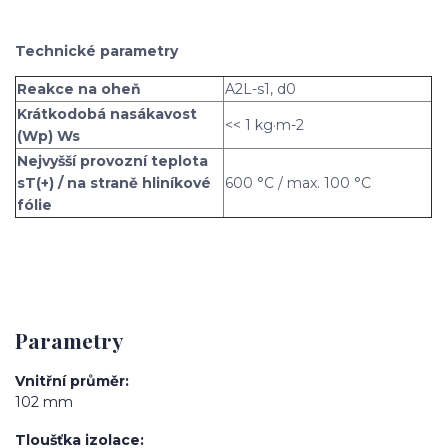
Technické parametry
Reakce na oheň
A2L-s1, d0
Krátkodobá nasákavost
<< 1 kg·m-2
(Wp) Ws
Nejvyšší provozní teplota
sT(+) / na straně hliníkové
600 °C / max. 100 °C
fólie
Parametry
Vnitřní průměr
102 mm
Tloušťka izolace