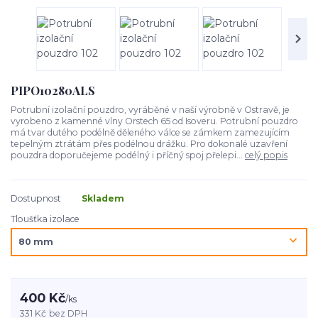
PIPO10280ALS
Potrubní izolační pouzdro, vyráběné v naší výrobně v Ostravě, je
vyrobeno z kamenné vlny Orstech 65 od Isoveru. Potrubní pouzdro
má tvar dutého podélně děleného válce se zámkem zamezujícím
tepelným ztrátám přes podélnou drážku. Pro dokonalé uzavření
pouzdra doporučejeme podélný i příčný spoj přelepi...
celý popis
Dostupnost
Skladem
Tloušťka izolace
400 Kč
/
ks
331 Kč
bez DPH