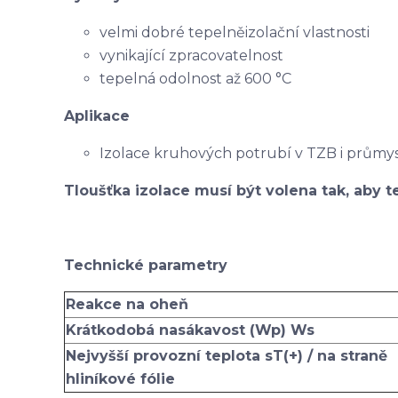
velmi dobré tepelněizolační vlastnosti
vynikající zpracovatelnost
tepelná odolnost až 600 °C
Aplikace
Izolace kruhových potrubí v TZB i průmy
Tloušťka izolace musí být volena tak, aby te
Technické parametry
Reakce na oheň
Krátkodobá nasákavost (Wp) Ws
Nejvyšší provozní teplota sT(+) / na straně
hliníkové fólie