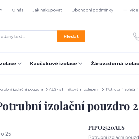
Y
O nás
Jak nakupovat
Obchodní podmínky
Více
Hledat
izolace
Kaučukové izolace
Žáruvzdorná izola
trubní izolační pouzdra
ALS - s hliníkovým polepem
Potrubní izolační
Potrubní izolační pouzdro 2
PIPO2520ALS
Potrubní izolační pouzd