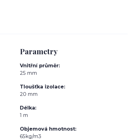
Parametry
Vnitřní průměr
25 mm
Tloušťka izolace
20 mm
Délka
1 m
Objemová hmotnost
65kg/m3