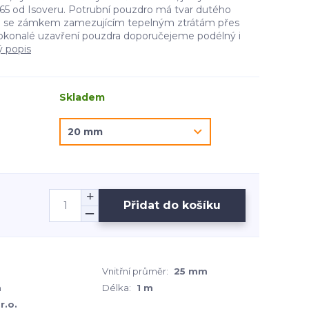
5 od Isoveru. Potrubní pouzdro má tvar dutého
e se zámkem zamezujícím tepelným ztrátám přes
okonalé uzavření pouzdra doporučejeme podélný i
ý popis
Skladem
Přidat do košíku
Vnitřní průměr:
25 mm
m
Délka:
1 m
r.o.