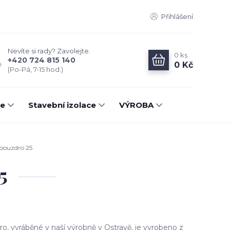
Přihlášení
Nevíte si rady? Zavolejte.
0
ks
+420 724 815 140
0 Kč
(Po-Pá, 7-15 hod.)
ce
Stavební izolace
VÝROBA
 pouzdro 25
5
ro, vyráběné v naší výrobně v Ostravě, je vyrobeno z