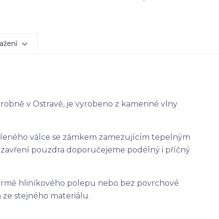
ažení
výrobně v Ostravě, je vyrobeno z kamenné vlny
ěleného válce se zámkem zamezujícím tepelným
uzavření pouzdra doporučejeme podélný i příčný
ormě hliníkového polepu nebo bez povrchové
 ze stejného materiálu.