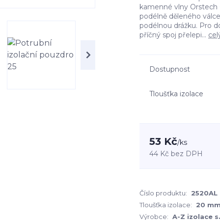
kamenné vlny Orstech 6
podélně děleného válc
podélnou drážku. Pro d
příčný spoj přelepi...
cel
Dostupnost
Tloušťka izolace
53 Kč
/
ks
44 Kč
bez DPH
Číslo produktu:
2520AL
Tloušťka izolace:
20 m
Výrobce:
A-Z izolace s.