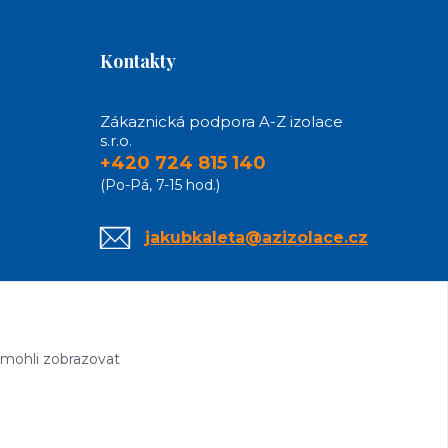
Kontakty
Zákaznická podpora A-Z izolace
s.r.o.
+420 724 815 140
(Po-Pá, 7-15 hod.)
jakubkaleta@azizolace.cz
 mohli zobrazovat