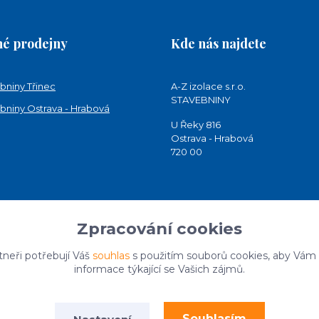
é prodejny
Kde nás najdete
bniny Třinec
A-Z izolace s.r.o.
STAVEBNINY
bniny Ostrava - Hrabová
U Řeky 816
Ostrava - Hrabová
720 00
Zpracování cookies
tneři potřebují Váš
souhlas
s použitím souborů cookies, aby Vám
informace týkající se Vašich zájmů.
Souhlasím