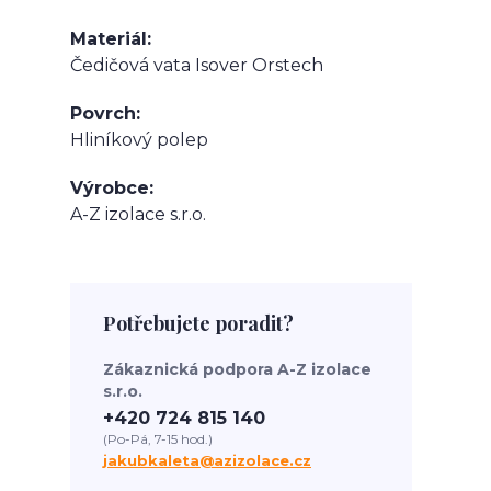
Materiál
Čedičová vata Isover Orstech
Povrch
Hliníkový polep
Výrobce
A-Z izolace s.r.o.
Potřebujete poradit?
Zákaznická podpora A-Z izolace
s.r.o.
+420 724 815 140
(Po-Pá, 7-15 hod.)
jakubkaleta@azizolace.cz