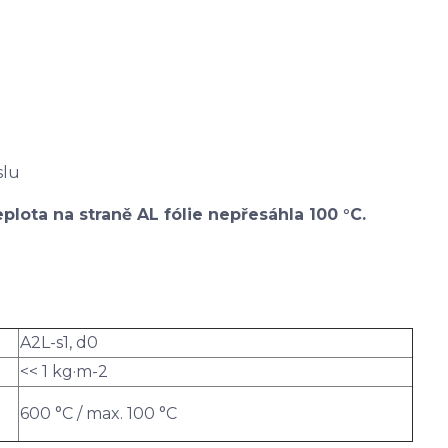
slu
plota na straně AL fólie nepřesáhla 100 °C.
A2L-s1, d0
<< 1 kg·m-2
600 °C / max. 100 °C