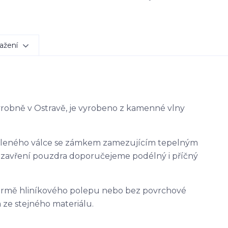
ažení
výrobně v Ostravě, je vyrobeno z kamenné vlny
ěleného válce se zámkem zamezujícím tepelným
uzavření pouzdra doporučejeme podélný i příčný
ormě hliníkového polepu nebo bez povrchové
 ze stejného materiálu.