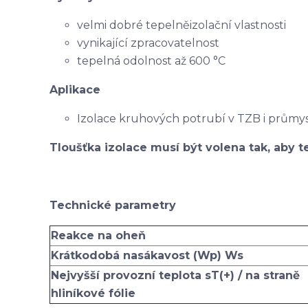
velmi dobré tepelněizolační vlastnosti
vynikající zpracovatelnost
tepelná odolnost až 600 °C
Aplikace
Izolace kruhových potrubí v TZB i průmy
Tloušťka izolace musí být volena tak, aby te
Technické parametry
Reakce na oheň
Krátkodobá nasákavost (Wp) Ws
Nejvyšší provozní teplota sT(+) / na straně
hliníkové fólie