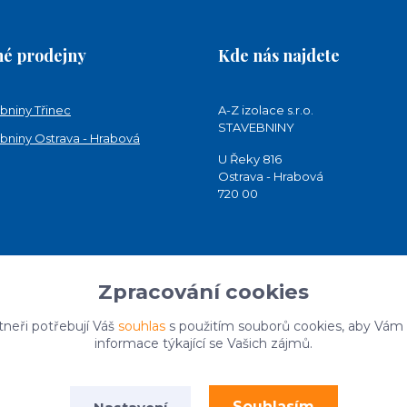
é prodejny
Kde nás najdete
bniny Třinec
A-Z izolace s.r.o.
STAVEBNINY
bniny Ostrava - Hrabová
U Řeky 816
Ostrava - Hrabová
720 00
Zpracování cookies
tneři potřebují Váš
souhlas
s použitím souborů cookies, aby Vám
informace týkající se Vašich zájmů.
Souhlasím