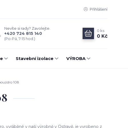
Přihlášení
Nevíte si rady? Zavolejte.
0
ks
+420 724 815 140
0 Kč
(Po-Pá, 7-15 hod.)
ce
Stavební izolace
VÝROBA
pouzdro 108
08
ro, vyráběné v naší výrobně v Ostravě, je vyrobeno z