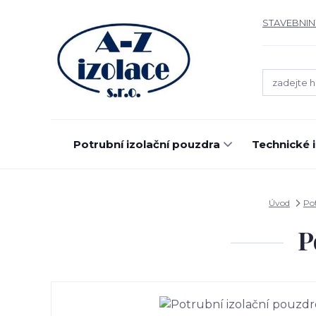
STAVEBNIN
Potrubní izolační pouzdra
Technické 
Úvod
Po
P