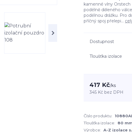
kamenné vlny Orstech 6
podélně děleného válc
podélnou drážku. Pro d
příčný spoj přelepi...
cel
Dostupnost
Tloušťka izolace
417 Kč
/
ks
345 Kč
bez DPH
Číslo produktu:
10880A
Tloušťka izolace:
80 m
Výrobce:
A-Z izolace s.