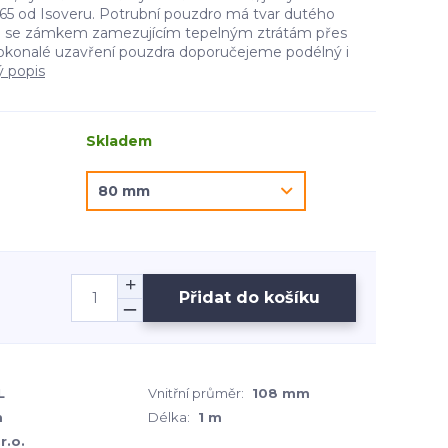
5 od Isoveru. Potrubní pouzdro má tvar dutého
e se zámkem zamezujícím tepelným ztrátám přes
okonalé uzavření pouzdra doporučejeme podélný i
ý popis
Skladem
Přidat do košíku
L
Vnitřní průměr:
108 mm
m
Délka:
1 m
r.o.