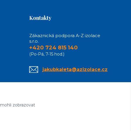
Kontakty
Zákaznická podpora A-Z izolace
s.r.o.
+420 724 815 140
(Po-Pá, 7-15 hod.)
jakubkaleta@azizolace.cz
 mohli zobrazovat