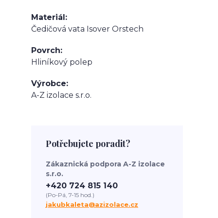
Materiál
Čedičová vata Isover Orstech
Povrch
Hliníkový polep
Výrobce
A-Z izolace s.r.o.
Potřebujete poradit?
Zákaznická podpora A-Z izolace
s.r.o.
+420 724 815 140
(Po-Pá, 7-15 hod.)
jakubkaleta@azizolace.cz