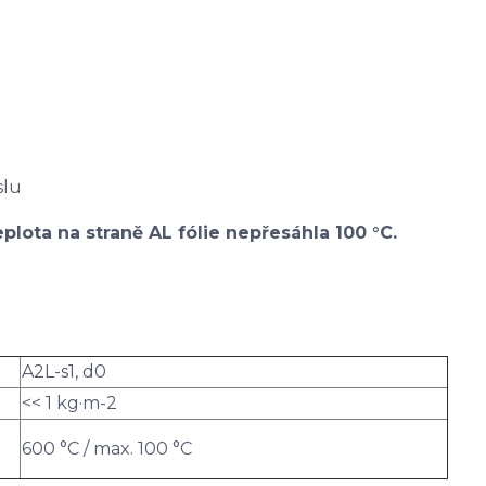
slu
plota na straně AL fólie nepřesáhla 100 °C.
A2L-s1, d0
<< 1 kg·m-2
600 °C / max. 100 °C