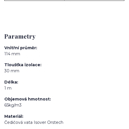
Parametry
Vnitřní průměr
114 mm
Tloušťka izolace
30 mm
Délka
1 m
Objemová hmotnost
65kg/m3
Materiál
Čedičová vata Isover Orstech