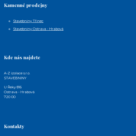
Kamenné prodejny
Stavebniny Třinec
Stavebniny Ostrava - Hrabová
Kde nás najdete
A-Z izolace s.r.o.
STAVEBNINY
U Řeky 816
Ostrava - Hrabová
720 00
Kontakty