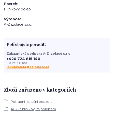
Povrch
Hliníkový polep
Výrobce
A-Z izolace s.r.o.
Potřebujete poradit?
Zákaznická podpora A-Z izolace s.r.o.
+420 724 815 140
(Po-Pá, 7-15 hod.)
jakubkaleta@azizolace.cz
Zboží zařazeno v kategoriích
Potrubní izolační pouzdra
ALS - s hliníkovým polepem