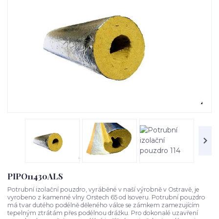
PIPO11430ALS
Potrubní izolační pouzdro, vyráběné v naší výrobně v Ostravě, je
vyrobeno z kamenné vlny Orstech 65 od Isoveru. Potrubní pouzdro
má tvar dutého podélně děleného válce se zámkem zamezujícím
tepelným ztrátám přes podélnou drážku. Pro dokonalé uzavření