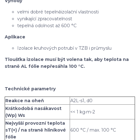
Výhody
velmi dobré tepelněizolační vlastnosti
vynikající zpracovatelnost
tepelná odolnost až 600 °C
Aplikace
Izolace kruhových potrubí v TZB i průmyslu
Tloušťka izolace musí být volena tak, aby teplota na
straně AL fólie nepřesáhla 100 °C.
Technické parametry
Reakce na oheň
A2L-s1, d0
Krátkodobá nasákavost
<< 1 kg·m-2
(Wp) Ws
Nejvyšší provozní teplota
sT(+) / na straně hliníkové
600 °C / max. 100 °C
fólie