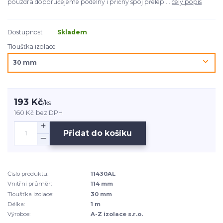
pouzdra doporučejeme podélný i příčný spoj přelepi...
celý popis
Dostupnost
Skladem
Tloušťka izolace
193 Kč
/
ks
160 Kč
bez DPH
Přidat do košíku
Číslo produktu:
11430AL
Vnitřní průměr:
114 mm
Tloušťka izolace:
30 mm
Délka:
1 m
Výrobce:
A-Z izolace s.r.o.