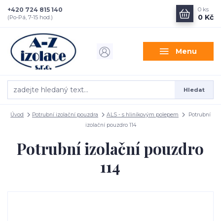
+420 724 815 140
0
ks
0 Kč
(Po-Pá, 7-15 hod.)
Menu
Hledat
Úvod
Potrubní izolační pouzdra
ALS - s hliníkovým polepem
Potrubní
izolační pouzdro 114
Potrubní izolační pouzdro
114