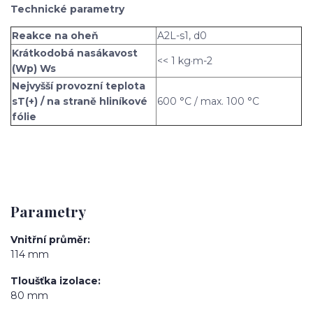
Technické parametry
Reakce na oheň
A2L-s1, d0
Krátkodobá nasákavost
<< 1 kg·m-2
(Wp) Ws
Nejvyšší provozní teplota
sT(+) / na straně hliníkové
600 °C / max. 100 °C
fólie
Parametry
Vnitřní průměr
114 mm
Tloušťka izolace
80 mm