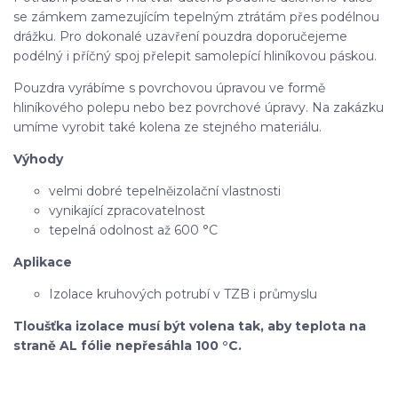
se zámkem zamezujícím tepelným ztrátám přes podélnou
drážku. Pro dokonalé uzavření pouzdra doporučejeme
podélný i příčný spoj přelepit samolepící hliníkovou páskou.
Pouzdra vyrábíme s povrchovou úpravou ve formě
hliníkového polepu nebo bez povrchové úpravy. Na zakázku
umíme vyrobit také kolena ze stejného materiálu.
Výhody
velmi dobré tepelněizolační vlastnosti
vynikající zpracovatelnost
tepelná odolnost až 600 °C
Aplikace
Izolace kruhových potrubí v TZB i průmyslu
Tloušťka izolace musí být volena tak, aby teplota na
straně AL fólie nepřesáhla 100 °C.