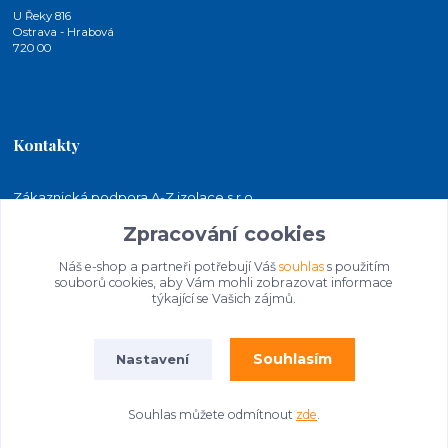
U Řeky 816
Ostrava - Hrabová
720 00
Kontakty
Zákaznická podpora A-Z izolace s.r.o.
+420 724 815 140
Zpracování cookies
(Po-Pá, 7-15 hod.)
Náš e-shop a partneři potřebují Váš
souhlas
s použitím
jakubkaleta@azizolace.cz
souborů cookies, aby Vám mohli zobrazovat informace
týkající se Vašich zájmů.
Souhlasím
Nastavení
Souhlas můžete odmítnout
zde
.
© 2026 A-Z izolace s.r.o. | STAVEBNINY