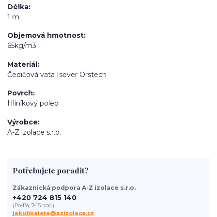
Délka
1 m
Objemová hmotnost
65kg/m3
Materiál
Čedičová vata Isover Orstech
Povrch
Hliníkový polep
Výrobce
A-Z izolace s.r.o.
Potřebujete poradit?
Zákaznická podpora A-Z izolace s.r.o.
+420 724 815 140
(Po-Pá, 7-15 hod.)
jakubkaleta@azizolace.cz