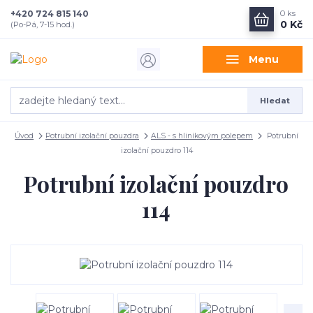
+420 724 815 140
0
ks
0 Kč
(Po-Pá, 7-15 hod.)
Menu
Hledat
Úvod
Potrubní izolační pouzdra
ALS - s hliníkovým polepem
Potrubní
izolační pouzdro 114
Potrubní izolační pouzdro
114