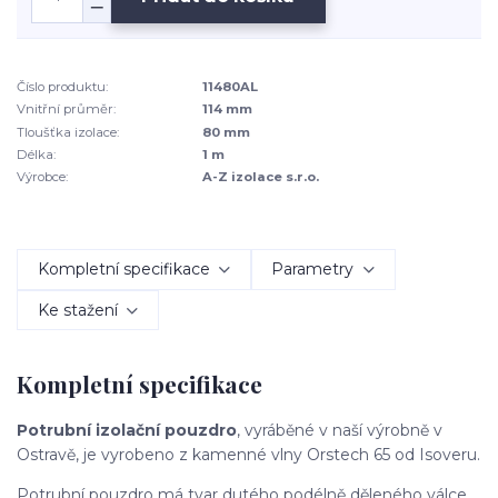
Číslo produktu:
11480AL
Vnitřní průměr:
114 mm
Tloušťka izolace:
80 mm
Délka:
1 m
Výrobce:
A-Z izolace s.r.o.
Kompletní specifikace
Parametry
Ke stažení
Kompletní specifikace
Potrubní izolační pouzdro
, vyráběné v naší výrobně v
Ostravě, je vyrobeno z kamenné vlny Orstech 65 od Isoveru.
Potrubní pouzdro má tvar dutého podélně děleného válce