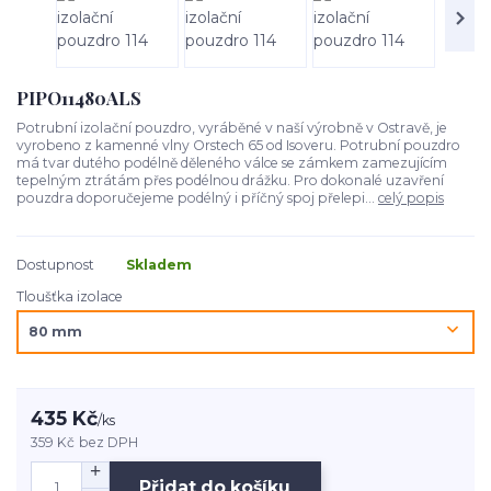
PIPO11480ALS
Potrubní izolační pouzdro, vyráběné v naší výrobně v Ostravě, je
vyrobeno z kamenné vlny Orstech 65 od Isoveru. Potrubní pouzdro
má tvar dutého podélně děleného válce se zámkem zamezujícím
tepelným ztrátám přes podélnou drážku. Pro dokonalé uzavření
pouzdra doporučejeme podélný i příčný spoj přelepi...
celý popis
Dostupnost
Skladem
Tloušťka izolace
435 Kč
/
ks
359 Kč
bez DPH
Přidat do košíku