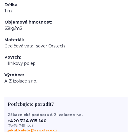
Délka
1 m
Objemová hmotnost
65kg/m3
Materiál
Čedičová vata Isover Orstech
Povrch
Hliníkový polep
Výrobce
A-Z izolace s.r.o.
Potřebujete poradit?
Zákaznická podpora A-Z izolace s.r.o.
+420 724 815 140
(Po-Pá, 7-15 hod.)
jakubkaleta@azizolace.cz