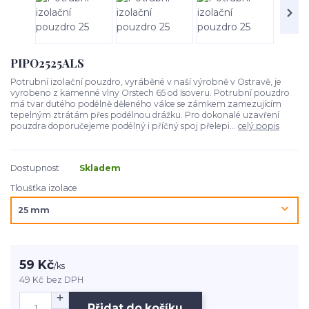
PIPO2525ALS
Potrubní izolační pouzdro, vyráběné v naší výrobně v Ostravě, je
vyrobeno z kamenné vlny Orstech 65 od Isoveru. Potrubní pouzdro
má tvar dutého podélně děleného válce se zámkem zamezujícím
tepelným ztrátám přes podélnou drážku. Pro dokonalé uzavření
pouzdra doporučejeme podélný i příčný spoj přelepi...
celý popis
Dostupnost
Skladem
Tloušťka izolace
59 Kč
/
ks
49 Kč
bez DPH
Přidat do košíku