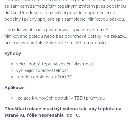
se zámkem zamezujícím tepelným ztrátám přes podélnou
drážku. Pro dokonalé uzavření pouzdra doporučejeme
podélný i příčný spoj přelepit samolepící hliníkovou páskou.
Pouzdra vyrábíme s povrchovou úpravou ve formě
hliníkového polepu nebo bez povrchové úpravy. Na zakázku
umíme vyrobit také kolena ze stejného materiálu.
Výhody
velmi dobré tepelněizolační vlastnosti
vynikající zpracovatelnost
tepelná odolnost až 600 °C
Aplikace
Izolace kruhových potrubí v TZB i průmyslu
Tloušťka izolace musí být volena tak, aby teplota na
straně AL fólie nepřesáhla 100 °C.