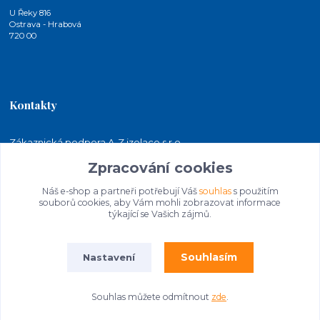
U Řeky 816
Ostrava - Hrabová
720 00
Kontakty
Zákaznická podpora A-Z izolace s.r.o.
+420 724 815 140
Zpracování cookies
(Po-Pá, 7-15 hod.)
Náš e-shop a partneři potřebují Váš
souhlas
s použitím
jakubkaleta@azizolace.cz
souborů cookies, aby Vám mohli zobrazovat informace
týkající se Vašich zájmů.
Souhlasím
Nastavení
Souhlas můžete odmítnout
zde
.
© 2026 A-Z izolace s.r.o. | STAVEBNINY