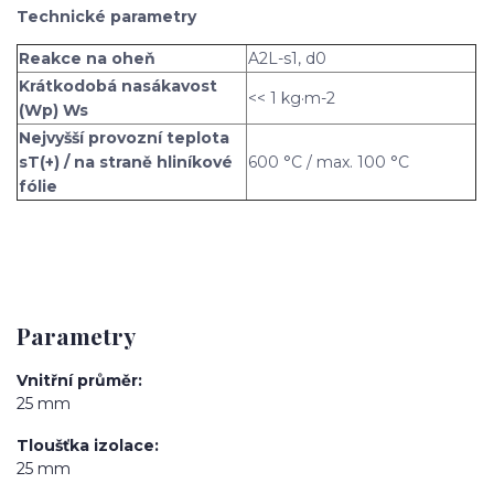
Technické parametry
Reakce na oheň
A2L-s1, d0
Krátkodobá nasákavost
<< 1 kg·m-2
(Wp) Ws
Nejvyšší provozní teplota
sT(+) / na straně hliníkové
600 °C / max. 100 °C
fólie
Parametry
Vnitřní průměr
25 mm
Tloušťka izolace
25 mm