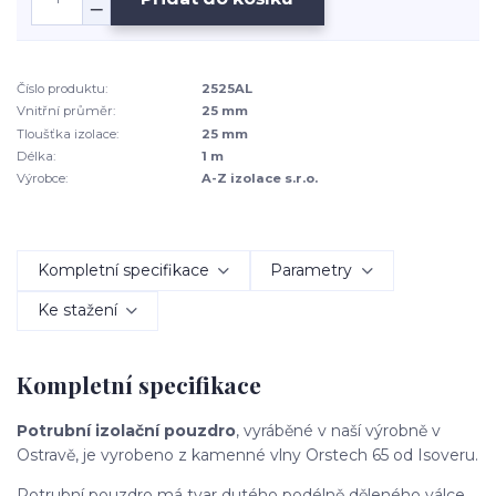
Číslo produktu:
2525AL
Vnitřní průměr:
25 mm
Tloušťka izolace:
25 mm
Délka:
1 m
Výrobce:
A-Z izolace s.r.o.
Kompletní specifikace
Parametry
Ke stažení
Kompletní specifikace
Potrubní izolační pouzdro
, vyráběné v naší výrobně v
Ostravě, je vyrobeno z kamenné vlny Orstech 65 od Isoveru.
Potrubní pouzdro má tvar dutého podélně děleného válce