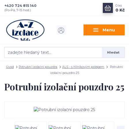
+420 724 815 140
0
ks
0 Kč
(Po-Pá, 7-15 hod.)
Menu
Hledat
Úvod
Potrubní izolační pouzdra
ALS - s hliníkovým polepem
Potrubní
izolační pouzdro 25
Potrubní izolační pouzdro 25