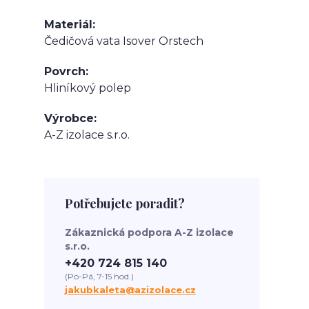
Materiál
Čedičová vata Isover Orstech
Povrch
Hliníkový polep
Výrobce
A-Z izolace s.r.o.
Potřebujete poradit?
Zákaznická podpora A-Z izolace
s.r.o.
+420 724 815 140
(Po-Pá, 7-15 hod.)
jakubkaleta@azizolace.cz