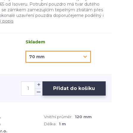
5 od Isoveru. Potrubní pouzdro má tvar dutého
e se zámkem zamezujícím tepelným ztrátám přes
okonalé uzavření pouzdra doporučejeme podélný i
ý popis
Skladem
Přidat do košíku
L
Vnitřní průměr:
120 mm
m
Délka:
1 m
r.o.