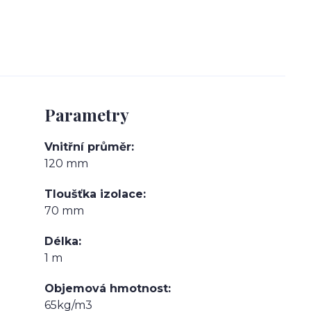
Parametry
Vnitřní průměr
120 mm
Tloušťka izolace
70 mm
Délka
1 m
Objemová hmotnost
65kg/m3