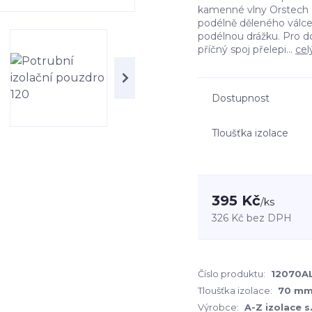
kamenné vlny Orstech 6
podélně děleného válc
podélnou drážku. Pro d
příčný spoj přelepi...
cel
Dostupnost
Tloušťka izolace
395 Kč
/
ks
326 Kč
bez DPH
Číslo produktu:
12070A
Tloušťka izolace:
70 m
Výrobce:
A-Z izolace s.