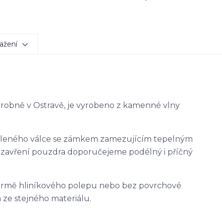
ažení
výrobně v Ostravě, je vyrobeno z kamenné vlny
ěleného válce se zámkem zamezujícím tepelným
uzavření pouzdra doporučejeme podélný i příčný
ormě hliníkového polepu nebo bez povrchové
 ze stejného materiálu.