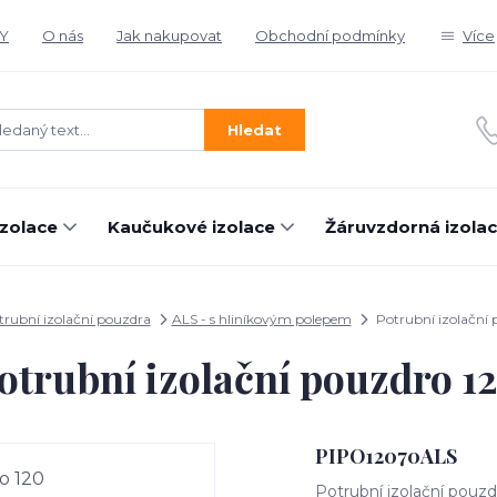
Y
O nás
Jak nakupovat
Obchodní podmínky
Více
Hledat
izolace
Kaučukové izolace
Žáruvzdorná izola
trubní izolační pouzdra
ALS - s hliníkovým polepem
Potrubní izolační 
otrubní izolační pouzdro 1
PIPO12070ALS
Potrubní izolační pouzd