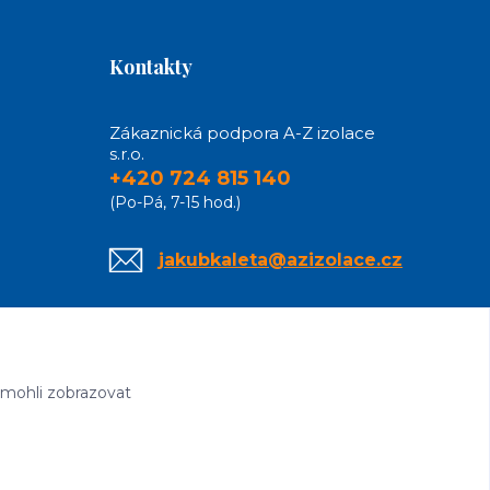
Kontakty
Zákaznická podpora A-Z izolace
s.r.o.
+420 724 815 140
(Po-Pá, 7-15 hod.)
jakubkaleta@azizolace.cz
 mohli zobrazovat