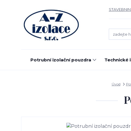
STAVEBNIN
Potrubní izolační pouzdra
Technické 
Úvod
Po
P