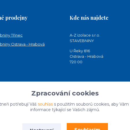
é prodejny
Kde nás najdete
bniny Třinec
A-Z izolace s.r.o.
STAVEBNINY
bniny Ostrava - Hrabová
U Řeky 816
Ostrava - Hrabová
720 00
Zpracování cookies
tneři potřebují Váš
souhlas
s použitím souborů cookies, aby Vám
informace týkající se Vašich zájmů.
Souhlasím