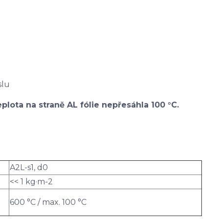
slu
plota na straně AL fólie nepřesáhla 100 °C.
A2L-s1, d0
<< 1 kg·m-2
600 °C / max. 100 °C