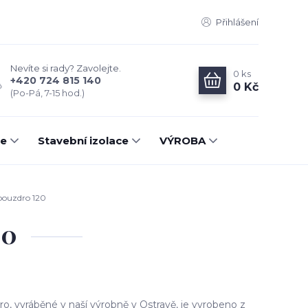
Přihlášení
Nevíte si rady? Zavolejte.
0
ks
+420 724 815 140
0 Kč
(Po-Pá, 7-15 hod.)
ce
Stavební izolace
VÝROBA
pouzdro 120
20
ro, vyráběné v naší výrobně v Ostravě, je vyrobeno z