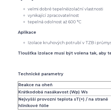
velmi dobré tepelněizolační vlastnosti
vynikající zpracovatelnost
tepelná odolnost až 600 °C
Aplikace
Izolace kruhových potrubí v TZB i průmy
Tloušťka izolace musí být volena tak, aby te
Technické parametry
Reakce na oheň
Krátkodobá nasákavost (Wp) Ws
Nejvyšší provozní teplota sT(+) / na straně
hliníkové fólie