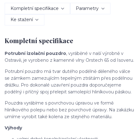
Kompletní specifikace
Parametry
Ke stažení
Kompletní specifikace
Potrubní izolační pouzdro
, vyráběné v naší výrobně v
Ostravě, je vyrobeno z kamenné vlny Orstech 65 od Isoveru.
Potrubní pouzdro má tvar dutého podélně děleného válce
se zámkem zamezujícím tepelným ztrátám přes podélnou
drážku. Pro dokonalé uzavření pouzdra doporučejeme
podélný i příčný spoj přelepit samolepící hliníkovou páskou.
Pouzdra vyrábíme s povrchovou úpravou ve formě
hliníkového polepu nebo bez povrchové úpravy. Na zakázku
umíme vyrobit také kolena ze stejného materiálu.
Výhody
velmi dobré tepelněizolační vlastnosti