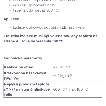
vynikající zpracovatelnost
tepelná odolnost až 600 °C
Aplikace
Izolace kruhových potrubí v TZB i průmyslu
Tloušťka izolace musí být volena tak, aby teplota na
straně AL fólie nepřesáhla 100 °C.
Technické parametry
Reakce na oheň
A2L-s1, d0
Krátkodobá nasákavost
<< 1 kg·m-2
(Wp) Ws
Nejvyšší provozní teplota
sT(+) / na straně hliníkové
600 °C / max. 100 °C
fólie