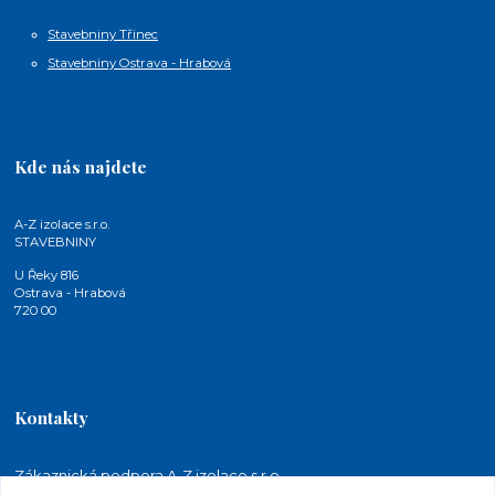
Stavebniny Třinec
Stavebniny Ostrava - Hrabová
Kde nás najdete
A-Z izolace s.r.o.
STAVEBNINY
U Řeky 816
Ostrava - Hrabová
720 00
Kontakty
Zákaznická podpora A-Z izolace s.r.o.