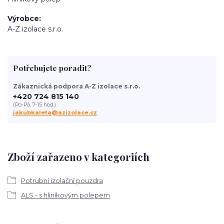
Výrobce
A-Z izolace s.r.o.
Potřebujete poradit?
Zákaznická podpora A-Z izolace s.r.o.
+420 724 815 140
(Po-Pá, 7-15 hod.)
jakubkaleta@azizolace.cz
Zboží zařazeno v kategoriích
Potrubní izolační pouzdra
ALS - s hliníkovým polepem