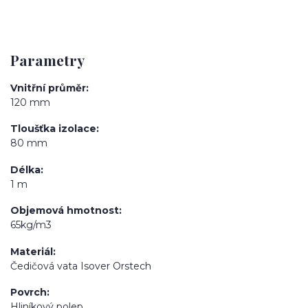
Parametry
Vnitřní průměr
120 mm
Tloušťka izolace
80 mm
Délka
1 m
Objemová hmotnost
65kg/m3
Materiál
Čedičová vata Isover Orstech
Povrch
Hliníkový polep