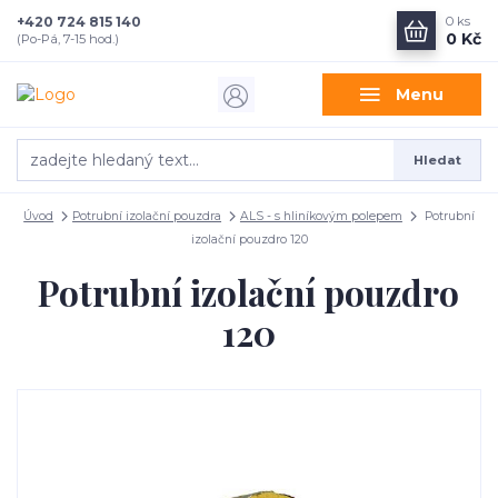
+420 724 815 140
0
ks
0 Kč
(Po-Pá, 7-15 hod.)
Menu
Hledat
Úvod
Potrubní izolační pouzdra
ALS - s hliníkovým polepem
Potrubní
izolační pouzdro 120
Potrubní izolační pouzdro
120