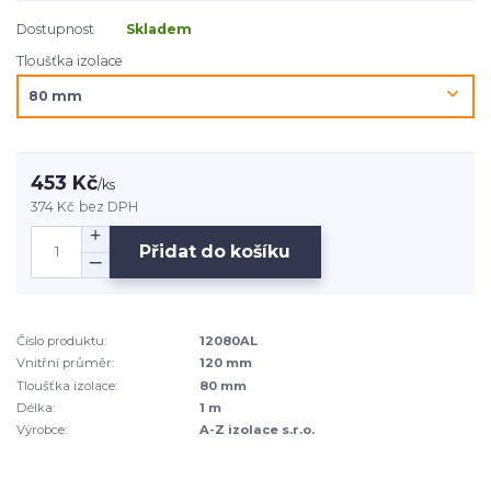
Dostupnost
Skladem
Tloušťka izolace
453 Kč
/
ks
374 Kč
bez DPH
Přidat do košíku
Číslo produktu:
12080AL
Vnitřní průměr:
120 mm
Tloušťka izolace:
80 mm
Délka:
1 m
Výrobce:
A-Z izolace s.r.o.