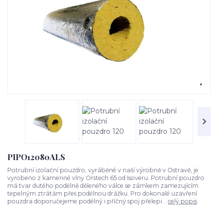
PIPO12080ALS
Potrubní izolační pouzdro, vyráběné v naší výrobně v Ostravě, je
vyrobeno z kamenné vlny Orstech 65 od Isoveru. Potrubní pouzdro
má tvar dutého podélně děleného válce se zámkem zamezujícím
tepelným ztrátám přes podélnou drážku. Pro dokonalé uzavření
pouzdra doporučejeme podélný i příčný spoj přelepi...
celý popis