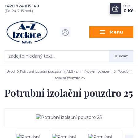
+420 724 815 140
0
ks
0 Kč
(Po-Pá, 7-15 hod.)
Menu
Hledat
Úvod
Potrubní izolační pouzdra
ALS - s hliníkovým polepem
Potrubní
izolační pouzdro 25
Potrubní izolační pouzdro 25