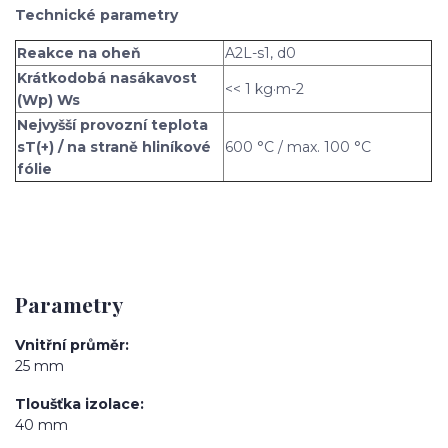
Technické parametry
Reakce na oheň
A2L-s1, d0
Krátkodobá nasákavost
<< 1 kg·m-2
(Wp) Ws
Nejvyšší provozní teplota
sT(+) / na straně hliníkové
600 °C / max. 100 °C
fólie
Parametry
Vnitřní průměr
25 mm
Tloušťka izolace
40 mm