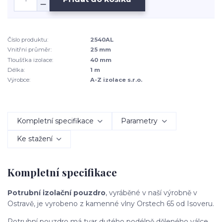
Číslo produktu:
2540AL
Vnitřní průměr:
25 mm
Tloušťka izolace:
40 mm
Délka:
1 m
Výrobce:
A-Z izolace s.r.o.
Kompletní specifikace
Parametry
Ke stažení
Kompletní specifikace
Potrubní izolační pouzdro
, vyráběné v naší výrobně v
Ostravě, je vyrobeno z kamenné vlny Orstech 65 od Isoveru.
Potrubní pouzdro má tvar dutého podélně děleného válce