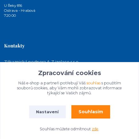
U Řeky 816
Ostrava - Hrabová
720 00
Kontakty
Zákaznická podpora A-Z izolace s.r.o.
+420 724 815 140
Zpracování cookies
(Po-Pá, 7-15 hod.)
Náš e-shop a partneři potřebují Váš
souhlas
s použitím
jakubkaleta@azizolace.cz
souborů cookies, aby Vám mohli zobrazovat informace
týkající se Vašich zájmů.
Souhlasím
Nastavení
Souhlas můžete odmítnout
zde
.
© 2026 A-Z izolace s.r.o. | STAVEBNINY