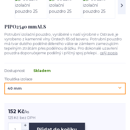
PIPO2540 mmALS
Potrubní izolační pouzdro, vyráběné v naší výrobně v Ostravě, je
vyrobeno z kamenné vlny Orstech 65 od Isoveru. Potrubní pouzdro
má tvar dutého podélně děleného válce se zámkem zamezujícím
tepelným ztrátám přes podélnou drážku. Pro dokonalé uzavření
pouzdra doporučejeme podélný i příčný spoj přelepi...
celý popis
Dostupnost
Skladem
Tloušťka izolace
152 Kč
/
ks
125 Kč
bez DPH
Přidat do košíku