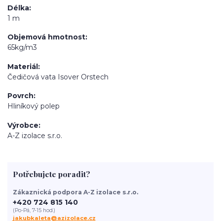
Délka
1 m
Objemová hmotnost
65kg/m3
Materiál
Čedičová vata Isover Orstech
Povrch
Hliníkový polep
Výrobce
A-Z izolace s.r.o.
Potřebujete poradit?
Zákaznická podpora A-Z izolace s.r.o.
+420 724 815 140
(Po-Pá, 7-15 hod.)
jakubkaleta@azizolace.cz