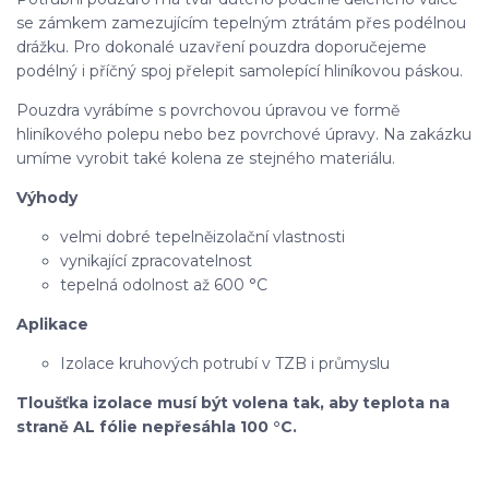
se zámkem zamezujícím tepelným ztrátám přes podélnou
drážku. Pro dokonalé uzavření pouzdra doporučejeme
podélný i příčný spoj přelepit samolepící hliníkovou páskou.
Pouzdra vyrábíme s povrchovou úpravou ve formě
hliníkového polepu nebo bez povrchové úpravy. Na zakázku
umíme vyrobit také kolena ze stejného materiálu.
Výhody
velmi dobré tepelněizolační vlastnosti
vynikající zpracovatelnost
tepelná odolnost až 600 °C
Aplikace
Izolace kruhových potrubí v TZB i průmyslu
Tloušťka izolace musí být volena tak, aby teplota na
straně AL fólie nepřesáhla 100 °C.