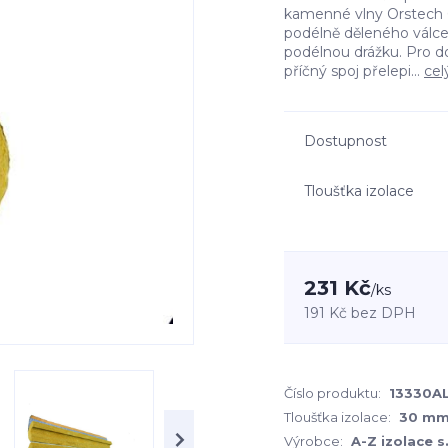
kamenné vlny Orstech 6
podélně děleného válc
podélnou drážku. Pro d
příčný spoj přelepi...
cel
Dostupnost
Tloušťka izolace
231 Kč
/
ks
191 Kč
bez DPH
Číslo produktu:
13330A
Tloušťka izolace:
30 m
Výrobce:
A-Z izolace s.