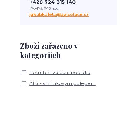
+420 724 815 140
(Po-Pá, 7-15 hod.)
jakubkaleta@azizolace.cz
Zboží zařazeno v
kategoriích
Potrubní izolační pouzdra
ALS - s hliníkovým polepem