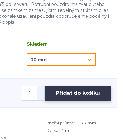
5 od Isoveru. Potrubní pouzdro má tvar dutého
e se zámkem zamezujícím tepelným ztrátám přes
okonalé uzavření pouzdra doporučejeme podélný i
ý popis
Skladem
Přidat do košíku
L
Vnitřní průměr:
133 mm
m
Délka:
1 m
r.o.