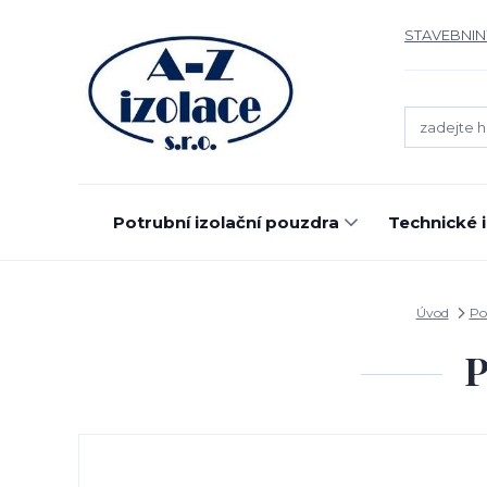
STAVEBNIN
Potrubní izolační pouzdra
Technické 
Úvod
Po
P