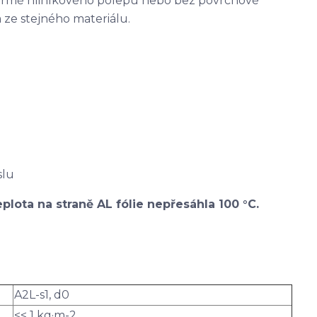
ormě hliníkového polepu nebo bez povrchové
 ze stejného materiálu.
slu
plota na straně AL fólie nepřesáhla 100 °C.
A2L-s1, d0
<< 1 kg·m-2