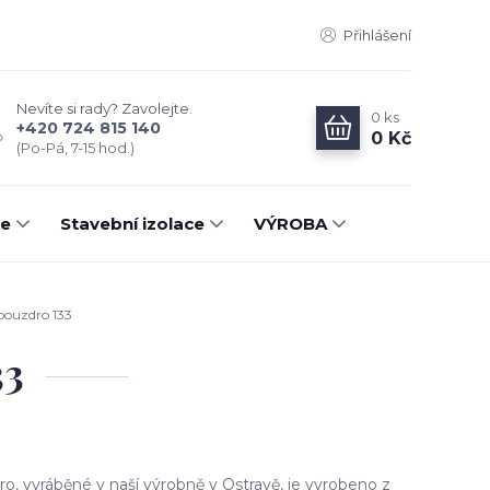
Přihlášení
Nevíte si rady? Zavolejte.
0
ks
+420 724 815 140
0 Kč
(Po-Pá, 7-15 hod.)
ce
Stavební izolace
VÝROBA
pouzdro 133
33
ro, vyráběné v naší výrobně v Ostravě, je vyrobeno z