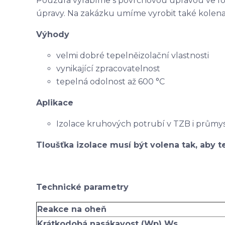
Pouzdra vyrábíme s povrchovou úpravou ve f
úpravy. Na zakázku umíme vyrobit také kolena
Výhody
velmi dobré tepelněizolační vlastnosti
vynikající zpracovatelnost
tepelná odolnost až 600 °C
Aplikace
Izolace kruhových potrubí v TZB i průmy
Tloušťka izolace musí být volena tak, aby te
Technické parametry
Reakce na oheň
Krátkodobá nasákavost (Wp) Ws