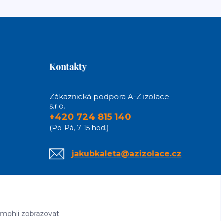
Kontakty
Zákaznická podpora A-Z izolace
s.r.o.
+420 724 815 140
(Po-Pá, 7-15 hod.)
jakubkaleta@azizolace.cz
 mohli zobrazovat