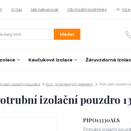
Y
O nás
Jak nakupovat
Obchodní podmínky
Více
Hledat
izolace
Kaučukové izolace
Žáruvzdorná izola
trubní izolační pouzdra
ALS - s hliníkovým polepem
Potrubní izolační 
otrubní izolační pouzdro 1
PIPO13330ALS
Potrubní izolační pouzd