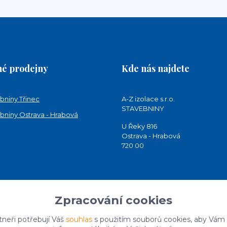
é prodejny
Kde nás najdete
bniny Třinec
A-Z izolace s.r.o.
STAVEBNINY
bniny Ostrava - Hrabová
U Řeky 816
Ostrava - Hrabová
720 00
Zpracování cookies
tneři potřebují Váš
souhlas
s použitím souborů cookies, aby Vám