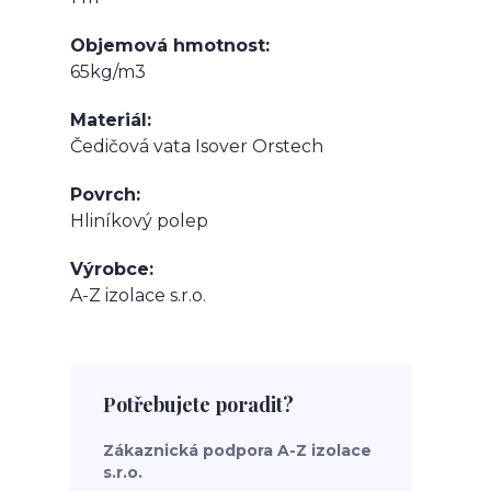
Objemová hmotnost
65kg/m3
Materiál
Čedičová vata Isover Orstech
Povrch
Hliníkový polep
Výrobce
A-Z izolace s.r.o.
Potřebujete poradit?
Zákaznická podpora A-Z izolace
s.r.o.