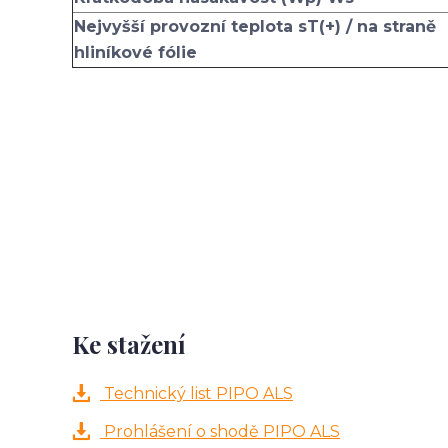
Nejvyšší provozní teplota sT(+) / na straně
hliníkové fólie
Ke stažení
Technický list PIPO ALS
Prohlášení o shodě PIPO ALS