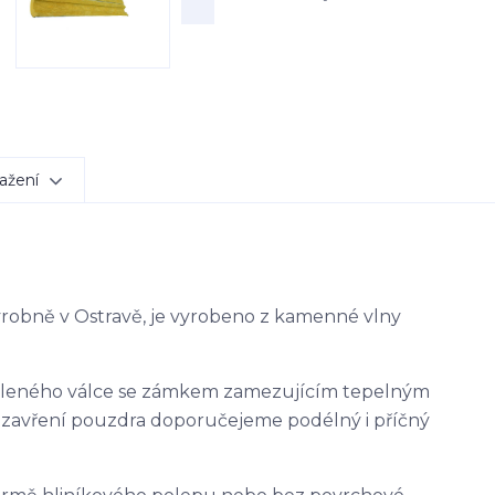
ažení
výrobně v Ostravě, je vyrobeno z kamenné vlny
ěleného válce se zámkem zamezujícím tepelným
uzavření pouzdra doporučejeme podélný i příčný