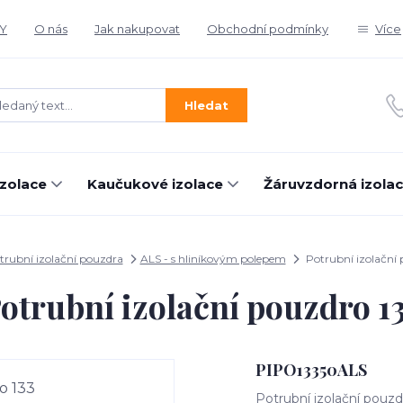
Y
O nás
Jak nakupovat
Obchodní podmínky
Více
Hledat
izolace
Kaučukové izolace
Žáruvzdorná izola
trubní izolační pouzdra
ALS - s hliníkovým polepem
Potrubní izolační 
otrubní izolační pouzdro 1
PIPO13350ALS
Potrubní izolační pouzd