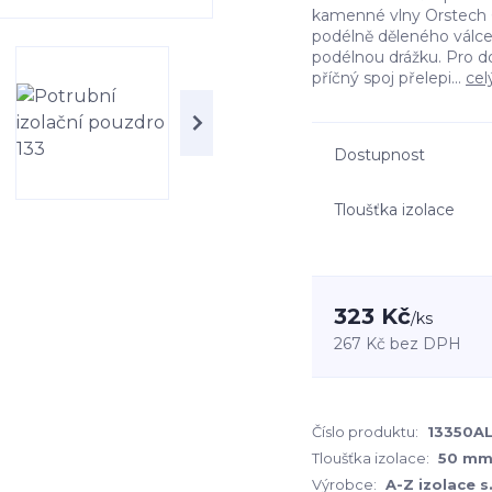
kamenné vlny Orstech 6
podélně děleného válc
podélnou drážku. Pro d
příčný spoj přelepi...
cel
Dostupnost
Tloušťka izolace
323 Kč
/
ks
267 Kč
bez DPH
Číslo produktu:
13350A
Tloušťka izolace:
50 m
Výrobce:
A-Z izolace s.