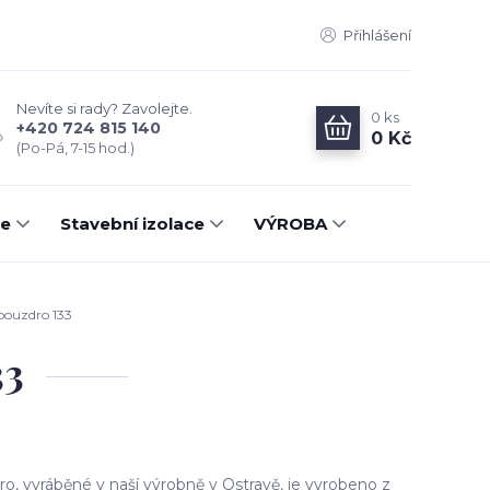
Přihlášení
Nevíte si rady? Zavolejte.
0
ks
+420 724 815 140
0 Kč
(Po-Pá, 7-15 hod.)
ce
Stavební izolace
VÝROBA
pouzdro 133
33
ro, vyráběné v naší výrobně v Ostravě, je vyrobeno z