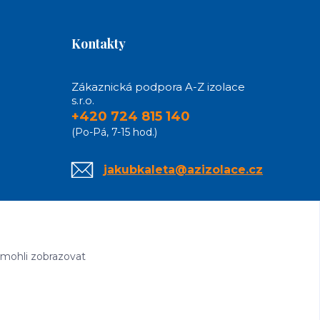
Kontakty
Zákaznická podpora A-Z izolace
s.r.o.
+420 724 815 140
(Po-Pá, 7-15 hod.)
jakubkaleta@azizolace.cz
 mohli zobrazovat