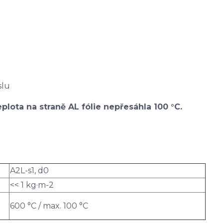
slu
plota na straně AL fólie nepřesáhla 100 °C.
A2L-s1, d0
<< 1 kg·m-2
600 °C / max. 100 °C