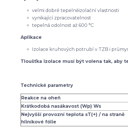
velmi dobré tepelněizolační vlastnosti
vynikající zpracovatelnost
tepelná odolnost až 600 °C
Aplikace
Izolace kruhových potrubí v TZB i průmy
Tloušťka izolace musí být volena tak, aby te
Technické parametry
Reakce na oheň
Krátkodobá nasákavost (Wp) Ws
Nejvyšší provozní teplota sT(+) / na straně
hliníkové fólie