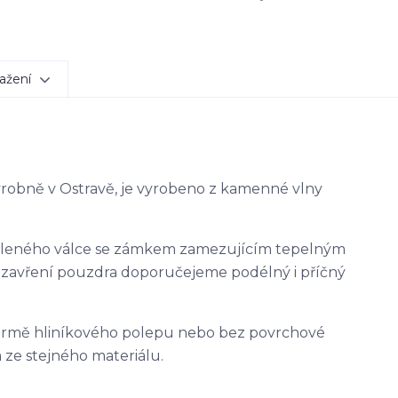
ažení
výrobně v Ostravě, je vyrobeno z kamenné vlny
ěleného válce se zámkem zamezujícím tepelným
uzavření pouzdra doporučejeme podélný i příčný
ormě hliníkového polepu nebo bez povrchové
 ze stejného materiálu.