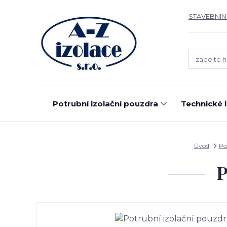
STAVEBNIN
Potrubní izolační pouzdra
Technické 
Úvod
Po
P