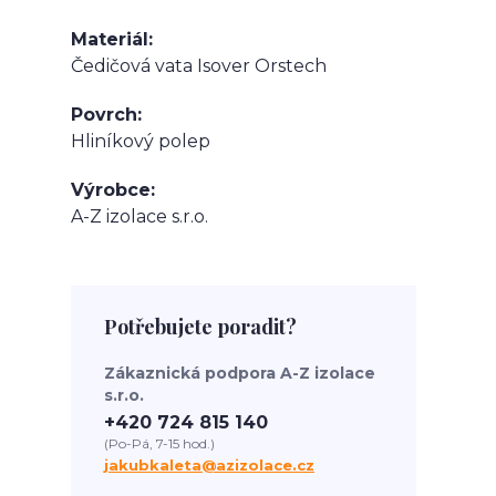
Materiál
Čedičová vata Isover Orstech
Povrch
Hliníkový polep
Výrobce
A-Z izolace s.r.o.
Potřebujete poradit?
Zákaznická podpora A-Z izolace
s.r.o.
+420 724 815 140
(Po-Pá, 7-15 hod.)
jakubkaleta@azizolace.cz