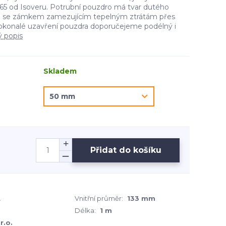
5 od Isoveru. Potrubní pouzdro má tvar dutého
e se zámkem zamezujícím tepelným ztrátám přes
okonalé uzavření pouzdra doporučejeme podélný i
ý popis
Skladem
Přidat do košíku
L
Vnitřní průměr:
133 mm
m
Délka:
1 m
r.o.