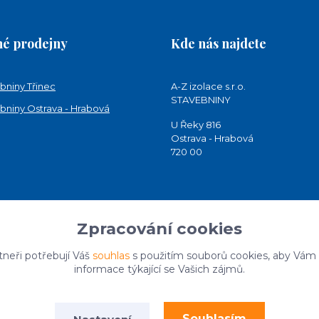
é prodejny
Kde nás najdete
bniny Třinec
A-Z izolace s.r.o.
STAVEBNINY
bniny Ostrava - Hrabová
U Řeky 816
Ostrava - Hrabová
720 00
Zpracování cookies
tneři potřebují Váš
souhlas
s použitím souborů cookies, aby Vám
informace týkající se Vašich zájmů.
Souhlasím