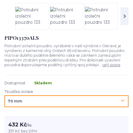
PIPO13370ALS
Potrubní izolační pouzdro, vyráběné v naší výrobně v Ostravě, je
vyrobeno z kamenné vlny Orstech 65 od Isoveru. Potrubní pouzdro
má tvar dutého podélně děleného válce se zámkem zamezujícím
tepelným ztrátám přes podélnou drážku. Pro dokonalé uzavření
pouzdra doporučejeme podélný i příčný spoj přelepi...
celý popis
Dostupnost
Skladem
Tloušťka izolace
432 Kč
/
ks
357 Kč
bez DPH