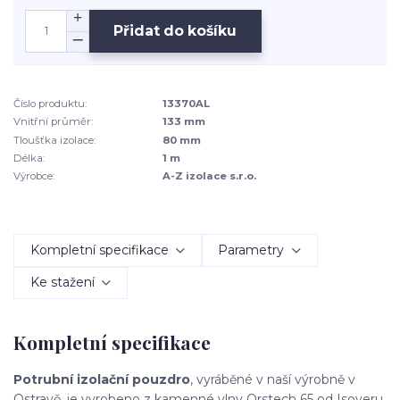
Přidat do košíku
Číslo produktu:
13370AL
Vnitřní průměr:
133 mm
Tloušťka izolace:
80 mm
Délka:
1 m
Výrobce:
A-Z izolace s.r.o.
Kompletní specifikace
Parametry
Ke stažení
Kompletní specifikace
Potrubní izolační pouzdro
, vyráběné v naší výrobně v
Ostravě, je vyrobeno z kamenné vlny Orstech 65 od Isoveru.