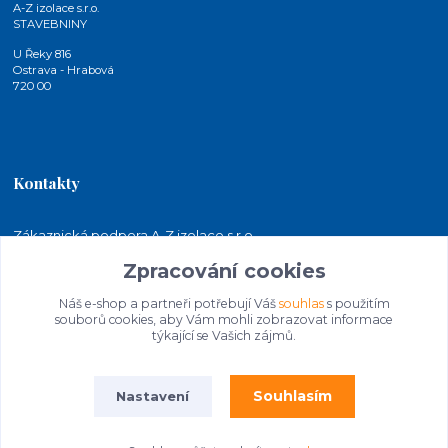
A-Z izolace s.r.o.
STAVEBNINY
U Řeky 816
Ostrava - Hrabová
720 00
Kontakty
Zákaznická podpora A-Z izolace s.r.o.
+420 724 815 140
Zpracování cookies
(Po-Pá, 7-15 hod.)
Náš e-shop a partneři potřebují Váš
souhlas
s použitím
jakubkaleta@azizolace.cz
souborů cookies, aby Vám mohli zobrazovat informace
týkající se Vašich zájmů.
Souhlasím
Nastavení