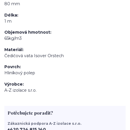
80 mm
Délka
1 m
Objemová hmotnost
65kg/m3
Materiál
Čedičová vata Isover Orstech
Povrch
Hliníkový polep
Výrobce
A-Z izolace s.r.o.
Potřebujete poradit?
Zákaznická podpora A-Z izolace s.r.o.
+420 724 815 140