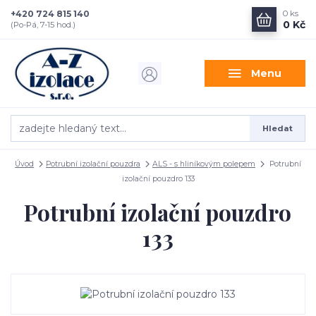
+420 724 815 140
0
ks
0 Kč
(Po-Pá, 7-15 hod.)
Menu
Hledat
Úvod
Potrubní izolační pouzdra
ALS - s hliníkovým polepem
Potrubní
izolační pouzdro 133
Potrubní izolační pouzdro
133