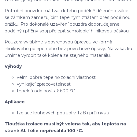
Potrubní pouzdro má tvar dutého podélně děleného válce
se zámkem zamezujícím tepelným ztrátám přes podélnou
drážku. Pro dokonalé uzavření pouzdra doporučejeme
podélný i příčný spoj přelepit samolepící hliníkovou páskou.
Pouzdra vyrábíme s povrchovou úpravou ve formě
hliníkového polepu nebo bez povrchové úpravy. Na zakázku
umíme vyrobit také kolena ze stejného materiálu.
Výhody
velmi dobré tepelněizolační vlastnosti
vynikající zpracovatelnost
tepelná odolnost až 600 °C
Aplikace
Izolace kruhových potrubí v TZB i průmyslu
Tloušťka izolace musí být volena tak, aby teplota na
straně AL fólie nepřesáhla 100 °C.