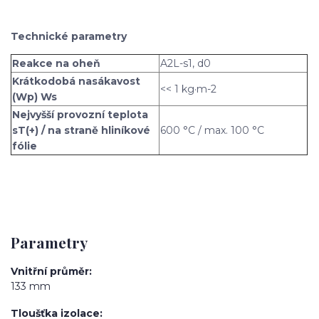
Technické parametry
Reakce na oheň
A2L-s1, d0
Krátkodobá nasákavost
<< 1 kg·m-2
(Wp) Ws
Nejvyšší provozní teplota
sT(+) / na straně hliníkové
600 °C / max. 100 °C
fólie
Parametry
Vnitřní průměr
133 mm
Tloušťka izolace