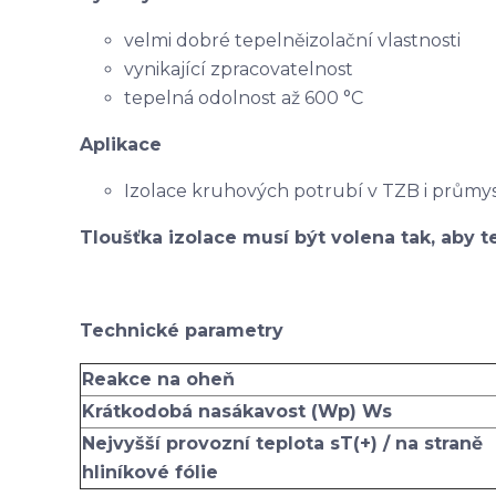
velmi dobré tepelněizolační vlastnosti
vynikající zpracovatelnost
tepelná odolnost až 600 °C
Aplikace
Izolace kruhových potrubí v TZB i průmy
Tloušťka izolace musí být volena tak, aby te
Technické parametry
Reakce na oheň
Krátkodobá nasákavost (Wp) Ws
Nejvyšší provozní teplota sT(+) / na straně
hliníkové fólie