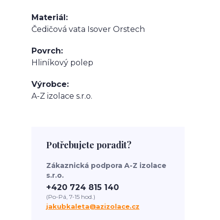
Materiál
Čedičová vata Isover Orstech
Povrch
Hliníkový polep
Výrobce
A-Z izolace s.r.o.
Potřebujete poradit?
Zákaznická podpora A-Z izolace
s.r.o.
+420 724 815 140
(Po-Pá, 7-15 hod.)
jakubkaleta@azizolace.cz