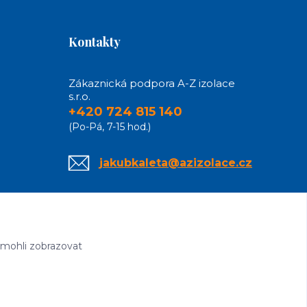
Kontakty
Zákaznická podpora A-Z izolace
s.r.o.
+420 724 815 140
(Po-Pá, 7-15 hod.)
jakubkaleta@azizolace.cz
 mohli zobrazovat