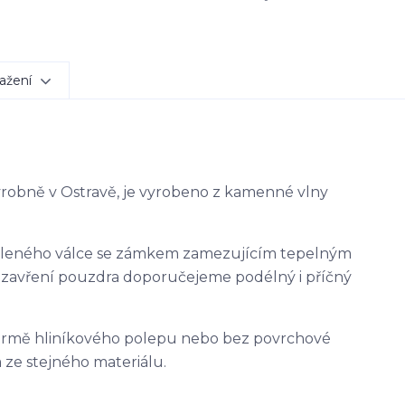
ažení
výrobně v Ostravě, je vyrobeno z kamenné vlny
ěleného válce se zámkem zamezujícím tepelným
uzavření pouzdra doporučejeme podélný i příčný
ormě hliníkového polepu nebo bez povrchové
 ze stejného materiálu.