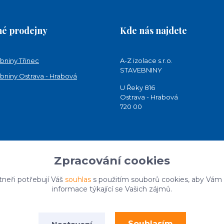
é prodejny
Kde nás najdete
bniny Třinec
A-Z izolace s.r.o.
STAVEBNINY
bniny Ostrava - Hrabová
U Řeky 816
Ostrava - Hrabová
720 00
Zpracování cookies
tneři potřebují Váš
souhlas
s použitím souborů cookies, aby Vám
informace týkající se Vašich zájmů.
Souhlasím