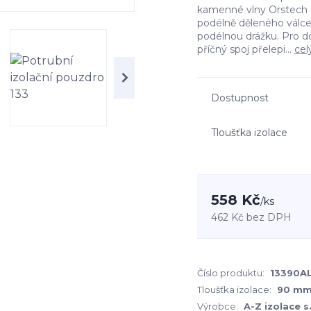
kamenné vlny Orstech 6
podélně děleného válc
podélnou drážku. Pro d
příčný spoj přelepi...
cel
Dostupnost
Tloušťka izolace
558 Kč
/
ks
462 Kč
bez DPH
Číslo produktu:
13390A
Tloušťka izolace:
90 m
Výrobce:
A-Z izolace s.