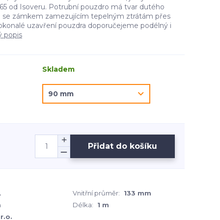
5 od Isoveru. Potrubní pouzdro má tvar dutého
e se zámkem zamezujícím tepelným ztrátám přes
okonalé uzavření pouzdra doporučejeme podélný i
ý popis
Skladem
Přidat do košíku
L
Vnitřní průměr:
133 mm
m
Délka:
1 m
r.o.