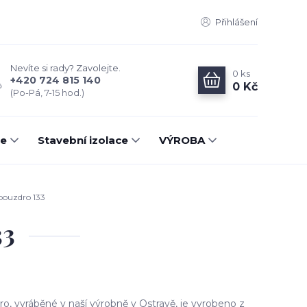
Přihlášení
Nevíte si rady? Zavolejte.
0
ks
+420 724 815 140
0 Kč
(Po-Pá, 7-15 hod.)
ce
Stavební izolace
VÝROBA
pouzdro 133
33
ro, vyráběné v naší výrobně v Ostravě, je vyrobeno z