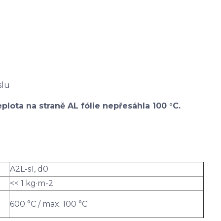
slu
plota na straně AL fólie nepřesáhla 100 °C.
A2L-s1, d0
<< 1 kg·m-2
600 °C / max. 100 °C