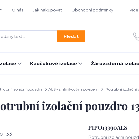
Y
O nás
Jak nakupovat
Obchodní podmínky
Více
Hledat
izolace
Kaučukové izolace
Žáruvzdorná izola
trubní izolační pouzdra
ALS - s hliníkovým polepem
Potrubní izolační 
otrubní izolační pouzdro 1
PIPO13390ALS
Potrubní izolační pouzd