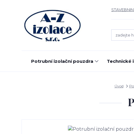
STAVEBNIN
Potrubní izolační pouzdra
Technické 
Úvod
Po
P