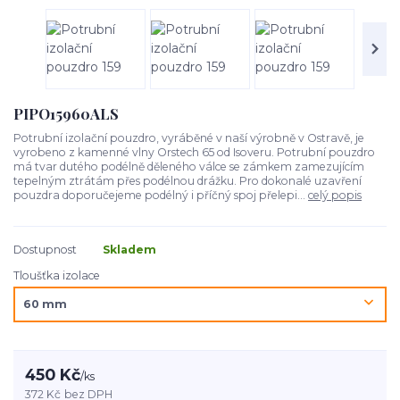
PIPO15960ALS
Potrubní izolační pouzdro, vyráběné v naší výrobně v Ostravě, je
vyrobeno z kamenné vlny Orstech 65 od Isoveru. Potrubní pouzdro
má tvar dutého podélně děleného válce se zámkem zamezujícím
tepelným ztrátám přes podélnou drážku. Pro dokonalé uzavření
pouzdra doporučejeme podélný i příčný spoj přelepi...
celý popis
Dostupnost
Skladem
Tloušťka izolace
450 Kč
/
ks
372 Kč
bez DPH