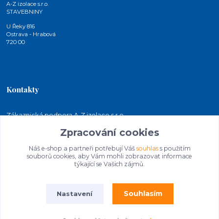
A-Z izolace s.r.o.
STAVEBNINY
U Řeky 816
Ostrava - Hrabová
720 00
Kontakty
Zákaznická podpora A-Z izolace s.r.o.
+420 724 815 140
Zpracování cookies
(Po-Pá, 7-15 hod.)
Náš e-shop a partneři potřebují Váš
souhlas
s použitím
jakubkaleta@azizolace.cz
souborů cookies, aby Vám mohli zobrazovat informace
týkající se Vašich zájmů.
Souhlasím
Nastavení