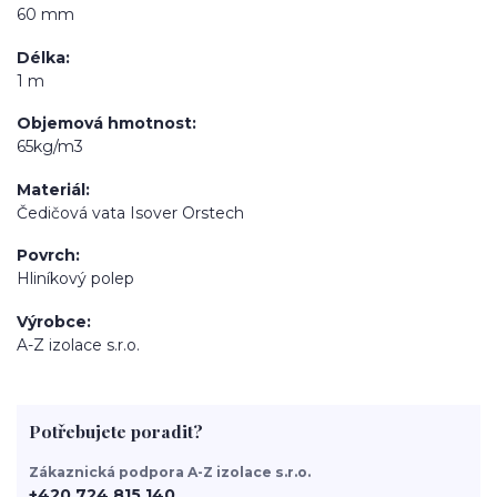
60 mm
Délka
1 m
Objemová hmotnost
65kg/m3
Materiál
Čedičová vata Isover Orstech
Povrch
Hliníkový polep
Výrobce
A-Z izolace s.r.o.
Potřebujete poradit?
Zákaznická podpora A-Z izolace s.r.o.
+420 724 815 140