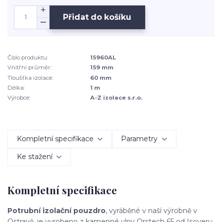
Přidat do košíku
Číslo produktu:
15960AL
Vnitřní průměr:
159 mm
Tloušťka izolace:
60 mm
Délka:
1 m
Výrobce:
A-Z izolace s.r.o.
Kompletní specifikace
Parametry
Ke stažení
Kompletní specifikace
Potrubní izolační pouzdro
, vyráběné v naší výrobně v
Ostravě, je vyrobeno z kamenné vlny Orstech 65 od Isoveru.