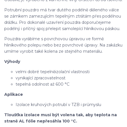
Potrubní pouzdro má tvar dutého podélně děleného válce
se zámkem zamezujícím tepelným ztrátám přes podélnou
drážku. Pro dokonalé uzavření pouzdra doporučejeme
podélný i příčný spoj přelepit samolepící hliníkovou páskou.
Pouzdra vyrábíme s povrchovou úpravou ve formě
hliníkového polepu nebo bez povrchové úpravy. Na zakázku
umíme vyrobit také kolena ze stejného materiálu.
Výhody
velmi dobré tepelněizolační vlastnosti
vynikající zpracovatelnost
tepelná odolnost až 600 °C
Aplikace
Izolace kruhových potrubí v TZB i průmyslu
Tloušťka izolace musí být volena tak, aby teplota na
straně AL fólie nepřesáhla 100 °C.