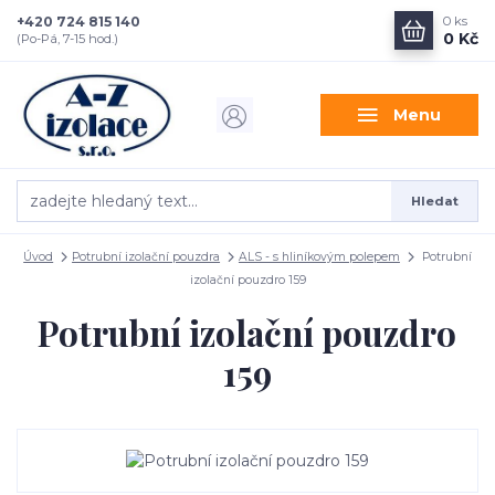
+420 724 815 140
0
ks
0 Kč
(Po-Pá, 7-15 hod.)
Menu
Hledat
Úvod
Potrubní izolační pouzdra
ALS - s hliníkovým polepem
Potrubní
izolační pouzdro 159
Potrubní izolační pouzdro
159