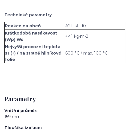
Technické parametry
Reakce na oheň
A2L-s1, d0
Krátkodobá nasákavost
<< 1 kg·m-2
(Wp) Ws
Nejvyšší provozní teplota
sT(+) / na straně hliníkové
600 °C / max. 100 °C
fólie
Parametry
Vnitřní průměr
159 mm
Tloušťka izolace