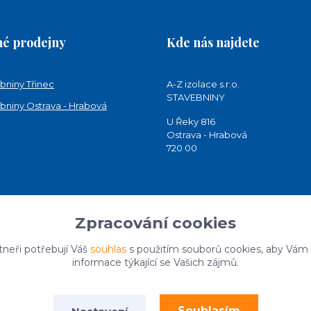
é prodejny
Kde nás najdete
bniny Třinec
A-Z izolace s.r.o.
STAVEBNINY
bniny Ostrava - Hrabová
U Řeky 816
Ostrava - Hrabová
720 00
Zpracování cookies
tneři potřebují Váš
souhlas
s použitím souborů cookies, aby Vám
informace týkající se Vašich zájmů.
Souhlasím