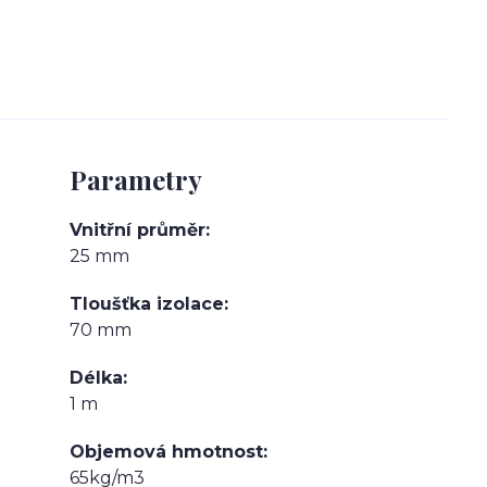
Parametry
Vnitřní průměr
25 mm
Tloušťka izolace
70 mm
Délka
1 m
Objemová hmotnost
65kg/m3