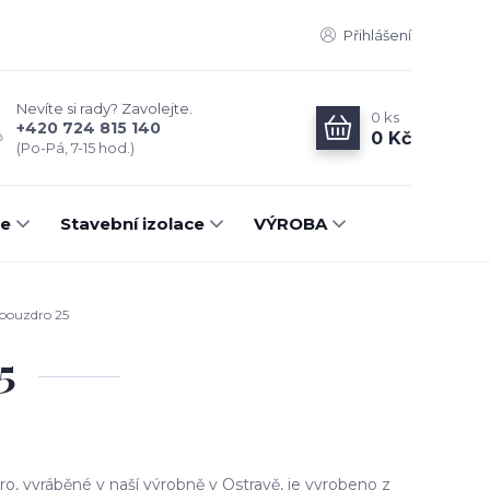
Přihlášení
Nevíte si rady? Zavolejte.
0
ks
+420 724 815 140
0 Kč
(Po-Pá, 7-15 hod.)
ce
Stavební izolace
VÝROBA
 pouzdro 25
5
ro, vyráběné v naší výrobně v Ostravě, je vyrobeno z