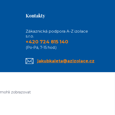
Kontakty
Zákaznická podpora A-Z izolace
s.r.o.
+420 724 815 140
(Po-Pá, 7-15 hod.)
jakubkaleta@azizolace.cz
 mohli zobrazovat