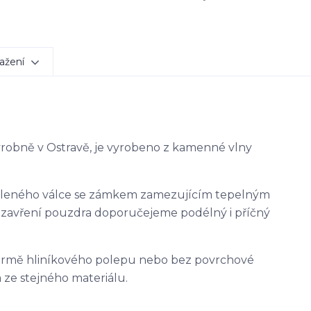
ažení
výrobně v Ostravě, je vyrobeno z kamenné vlny
ěleného válce se zámkem zamezujícím tepelným
uzavření pouzdra doporučejeme podélný i příčný
ormě hliníkového polepu nebo bez povrchové
 ze stejného materiálu.