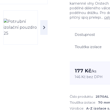
kamenné vlny Orstech 6
podélně děleného válc
podélnou drážku. Pro d
příčný spoj přelepi...
cel
Dostupnost
Tloušťka izolace
177 Kč
/
ks
146 Kč
bez DPH
Číslo produktu:
2570AL
Tloušťka izolace:
70 m
Výrobce:
A-Z izolace s.