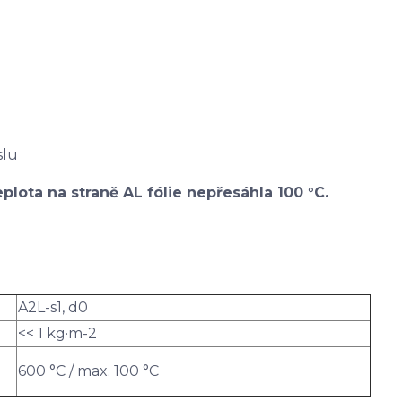
slu
plota na straně AL fólie nepřesáhla 100 °C.
A2L-s1, d0
<< 1 kg·m-2
600 °C / max. 100 °C