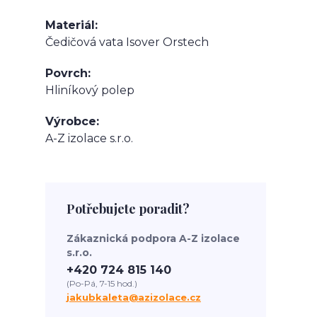
Materiál
Čedičová vata Isover Orstech
Povrch
Hliníkový polep
Výrobce
A-Z izolace s.r.o.
Potřebujete poradit?
Zákaznická podpora A-Z izolace
s.r.o.
+420 724 815 140
(Po-Pá, 7-15 hod.)
jakubkaleta@azizolace.cz