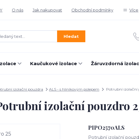
Y
O nás
Jak nakupovat
Obchodní podmínky
Více
Hledat
izolace
Kaučukové izolace
Žáruvzdorná izola
trubní izolační pouzdra
ALS - s hliníkovým polepem
Potrubní izolační
Potrubní izolační pouzdro 2
PIPO2570ALS
Potrubní izolační pouzd