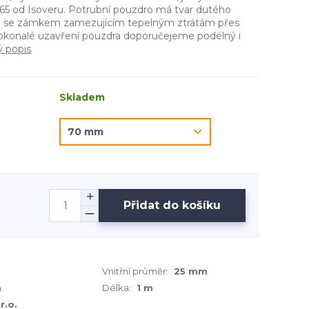
5 od Isoveru. Potrubní pouzdro má tvar dutého
e se zámkem zamezujícím tepelným ztrátám přes
okonalé uzavření pouzdra doporučejeme podélný i
ý popis
Skladem
Přidat do košíku
Vnitřní průměr:
25 mm
m
Délka:
1 m
r.o.