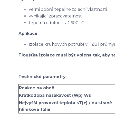
velmi dobré tepelněizolační vlastnosti
vynikající zpracovatelnost
tepelná odolnost až 600 °C
Aplikace
Izolace kruhových potrubí v TZB i průmy
Tloušťka izolace musí být volena tak, aby te
Technické parametry
Reakce na oheň
Krátkodobá nasákavost (Wp) Ws
Nejvyšší provozní teplota sT(+) / na straně
hliníkové fólie