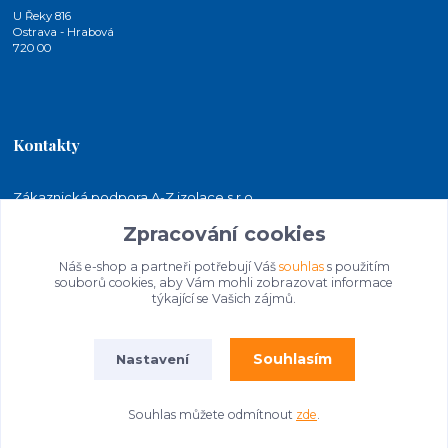
U Řeky 816
Ostrava - Hrabová
720 00
Kontakty
Zákaznická podpora A-Z izolace s.r.o.
+420 724 815 140
Zpracování cookies
(Po-Pá, 7-15 hod.)
Náš e-shop a partneři potřebují Váš
souhlas
s použitím
jakubkaleta@azizolace.cz
souborů cookies, aby Vám mohli zobrazovat informace
týkající se Vašich zájmů.
Souhlasím
Nastavení
Souhlas můžete odmítnout
zde
.
© 2026 A-Z izolace s.r.o. | STAVEBNINY