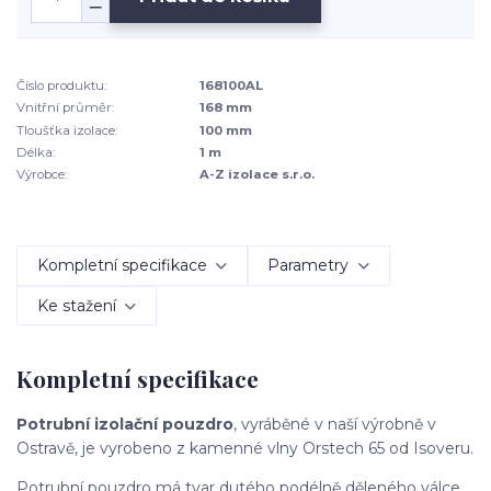
Číslo produktu:
168100AL
Vnitřní průměr:
168 mm
Tloušťka izolace:
100 mm
Délka:
1 m
Výrobce:
A-Z izolace s.r.o.
Kompletní specifikace
Parametry
Ke stažení
Kompletní specifikace
Potrubní izolační pouzdro
, vyráběné v naší výrobně v
Ostravě, je vyrobeno z kamenné vlny Orstech 65 od Isoveru.
Potrubní pouzdro má tvar dutého podélně děleného válce