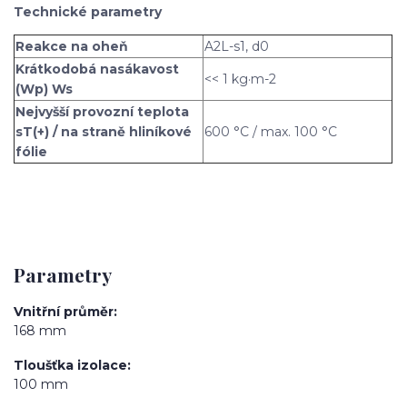
Technické parametry
Reakce na oheň
A2L-s1, d0
Krátkodobá nasákavost
<< 1 kg·m-2
(Wp) Ws
Nejvyšší provozní teplota
sT(+) / na straně hliníkové
600 °C / max. 100 °C
fólie
Parametry
Vnitřní průměr
168 mm
Tloušťka izolace
100 mm