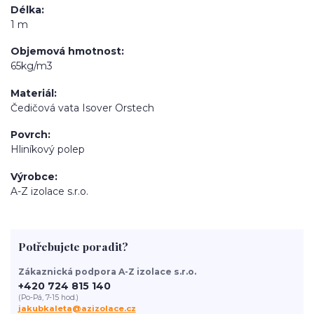
Délka
1 m
Objemová hmotnost
65kg/m3
Materiál
Čedičová vata Isover Orstech
Povrch
Hliníkový polep
Výrobce
A-Z izolace s.r.o.
Potřebujete poradit?
Zákaznická podpora A-Z izolace s.r.o.
+420 724 815 140
(Po-Pá, 7-15 hod.)
jakubkaleta@azizolace.cz