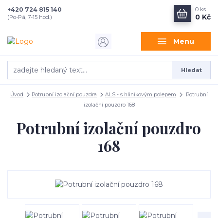
+420 724 815 140
0
ks
0 Kč
(Po-Pá, 7-15 hod.)
Menu
Hledat
Úvod
Potrubní izolační pouzdra
ALS - s hliníkovým polepem
Potrubní
izolační pouzdro 168
Potrubní izolační pouzdro
168