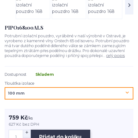
PIPO168100ALS
Potrubní izolační pouzdro, vyráběné v naší výrobně v Ostravě, je
vyrobeno z kamenné vlny Orstech 65 od Isoveru. Potrubní pouzdro
má tvar dutého podélně děleného válce se zámkem zamezujícím
tepelným ztrátám přes podélnou drážku. Pro dokonalé uzavření
pouzdra doporučejeme podélný i příčný spoj přelepi...
celý popis
Dostupnost
Skladem
Tloušťka izolace
759 Kč
/
ks
627 Kč
bez DPH
Přidat do košíku