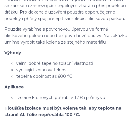
se zámkem zamezujícím tepelným ztrátám přes podélnou
drážku. Pro dokonalé uzavření pouzdra doporučejeme
podélný i příčný spoj přelepit samolepící hliníkovou páskou.
Pouzdra vyrábíme s povrchovou úpravou ve formě
hliníkového polepu nebo bez povrchové úpravy. Na zakázku
umíme vyrobit také kolena ze stejného materiálu.
Výhody
velmi dobré tepelněizolační vlastnosti
vynikající zpracovatelnost
tepelná odolnost až 600 °C
Aplikace
Izolace kruhových potrubí v TZB i průmyslu
Tloušťka izolace musí být volena tak, aby teplota na
straně AL fólie nepřesáhla 100 °C.