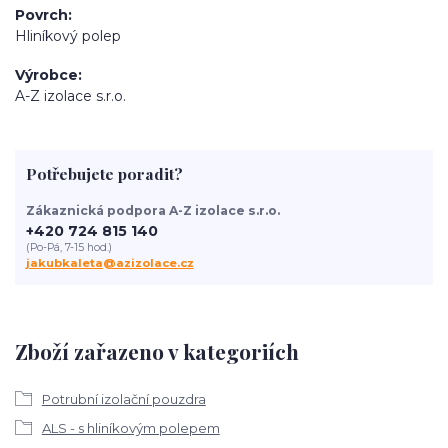
Povrch
Hliníkový polep
Výrobce
A-Z izolace s.r.o.
Potřebujete poradit?
Zákaznická podpora A-Z izolace s.r.o.
+420 724 815 140
(Po-Pá, 7-15 hod.)
jakubkaleta@azizolace.cz
Zboží zařazeno v kategoriích
Potrubní izolační pouzdra
ALS - s hliníkovým polepem