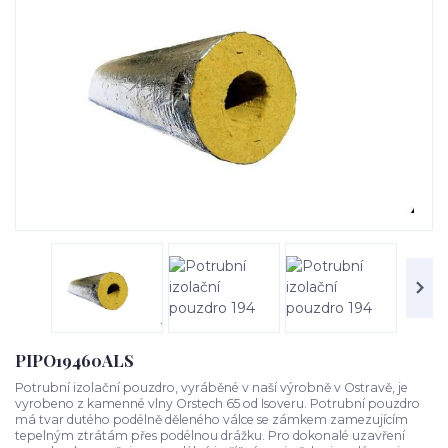
PIPO19460ALS
Potrubní izolační pouzdro, vyráběné v naší výrobně v Ostravě, je
vyrobeno z kamenné vlny Orstech 65 od Isoveru. Potrubní pouzdro
má tvar dutého podélně děleného válce se zámkem zamezujícím
tepelným ztrátám přes podélnou drážku. Pro dokonalé uzavření