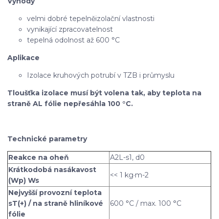
Výhody
velmi dobré tepelněizolační vlastnosti
vynikající zpracovatelnost
tepelná odolnost až 600 °C
Aplikace
Izolace kruhových potrubí v TZB i průmyslu
Tloušťka izolace musí být volena tak, aby teplota na
straně AL fólie nepřesáhla 100 °C.
Technické parametry
Reakce na oheň
A2L-s1, d0
Krátkodobá nasákavost
<< 1 kg·m-2
(Wp) Ws
Nejvyšší provozní teplota
sT(+) / na straně hliníkové
600 °C / max. 100 °C
fólie