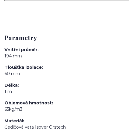
Parametry
Vnitřní průměr
194 mm
Tloušťka izolace
60 mm
Délka
1 m
Objemová hmotnost
65kg/m3
Materiál
Čedičová vata Isover Orstech