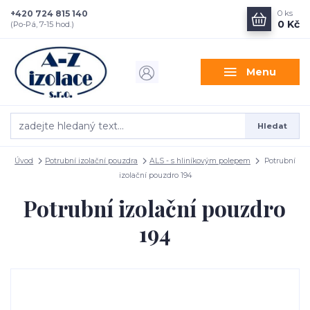
+420 724 815 140
0
ks
0 Kč
(Po-Pá, 7-15 hod.)
Menu
Hledat
Úvod
Potrubní izolační pouzdra
ALS - s hliníkovým polepem
Potrubní
izolační pouzdro 194
Potrubní izolační pouzdro
194