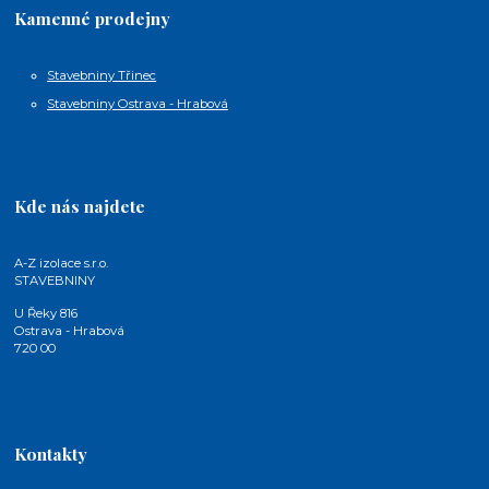
Kamenné prodejny
Stavebniny Třinec
Stavebniny Ostrava - Hrabová
Kde nás najdete
A-Z izolace s.r.o.
STAVEBNINY
U Řeky 816
Ostrava - Hrabová
720 00
Kontakty