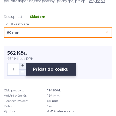
pouzdra doporučejeme podélný i příčný spoj přelepi...
celý popis
Dostupnost
Skladem
Tloušťka izolace
562 Kč
/
ks
464 Kč
bez DPH
Přidat do košíku
Číslo produktu:
19460AL
Vnitřní průměr:
194 mm
Tloušťka izolace:
60 mm
Délka:
1 m
Výrobce:
A-Z izolace s.r.o.