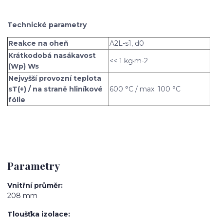
Technické parametry
Reakce na oheň
A2L-s1, d0
Krátkodobá nasákavost
<< 1 kg·m-2
(Wp) Ws
Nejvyšší provozní teplota
sT(+) / na straně hliníkové
600 °C / max. 100 °C
fólie
Parametry
Vnitřní průměr
208 mm
Tloušťka izolace