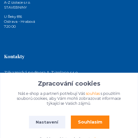
A-Z izolace s.r.o.
STAVEBNINY
U Řeky 816
Ostrava - Hrabová
720 00
Kontakty
Zákaznická podpora A-Z izolace s.r.o.
+420 724 815 140
Zpracování cookies
(Po-Pá, 7-15 hod.)
Náš e-shop a partneři potřebují Váš
souhlas
s použitím
jakubkaleta@azizolace.cz
souborů cookies, aby Vám mohli zobrazovat informace
týkající se Vašich zájmů.
Souhlasím
Nastavení