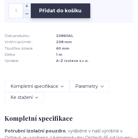
Přidat do košíku
Číslo produktu:
20860AL
Vnitřní průměr:
208 mm
Tloušťka izolace:
60 mm
Délka:
1 m
Výrobce:
A-Z izolace s.r.o.
Kompletní specifikace
Parametry
Ke stažení
Kompletní specifikace
Potrubní izolační pouzdro
, vyráběné v naší výrobně v
Ostravě, je vyrobeno z kamenné vlny Orstech 65 od Isoveru.