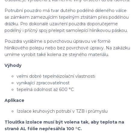
Potrubní pouzdro má tvar dutého podélně děleného válce
se zámkem zamezujícím tepelným ztrátám přes podélnou
drážku. Pro dokonalé uzavření pouzdra doporučejeme
podélný i příčný spoj přelepit samolepící hliníkovou páskou.
Pouzdra vyrábíme s povrchovou úpravou ve formě
hliníkového polepu nebo bez povrchové úpravy. Na zakázku
umíme vyrobit také kolena ze stejného materiálu.
Výhody
velmi dobré tepelněizolační vlastnosti
vynikající zpracovatelnost
tepelná odolnost až 600 °C
Aplikace
Izolace kruhových potrubí v TZB i průmyslu
Tloušťka izolace musí být volena tak, aby teplota na
straně AL fólie nepřesáhla 100 °C.