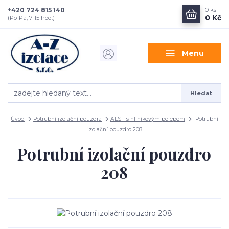
+420 724 815 140
0
ks
0 Kč
(Po-Pá, 7-15 hod.)
Menu
Hledat
Úvod
Potrubní izolační pouzdra
ALS - s hliníkovým polepem
Potrubní
izolační pouzdro 208
Potrubní izolační pouzdro
208