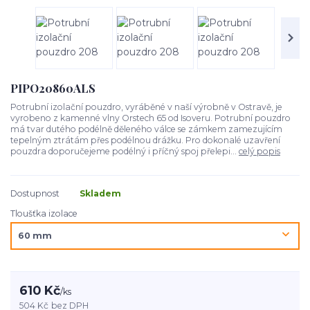
PIPO20860ALS
Potrubní izolační pouzdro, vyráběné v naší výrobně v Ostravě, je
vyrobeno z kamenné vlny Orstech 65 od Isoveru. Potrubní pouzdro
má tvar dutého podélně děleného válce se zámkem zamezujícím
tepelným ztrátám přes podélnou drážku. Pro dokonalé uzavření
pouzdra doporučejeme podélný i příčný spoj přelepi...
celý popis
Dostupnost
Skladem
Tloušťka izolace
610 Kč
/
ks
504 Kč
bez DPH