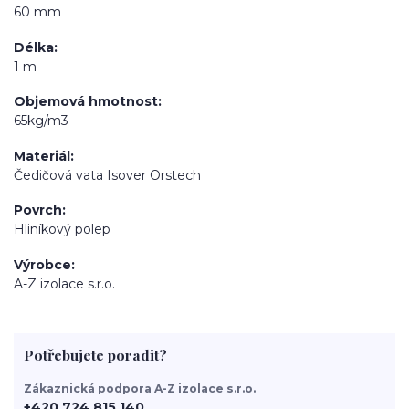
60 mm
Délka
1 m
Objemová hmotnost
65kg/m3
Materiál
Čedičová vata Isover Orstech
Povrch
Hliníkový polep
Výrobce
A-Z izolace s.r.o.
Potřebujete poradit?
Zákaznická podpora A-Z izolace s.r.o.
+420 724 815 140