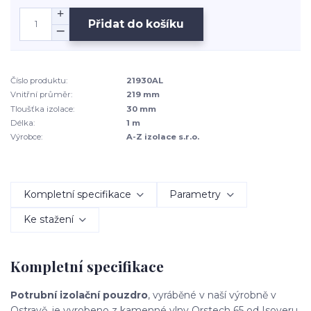
Přidat do košíku
Číslo produktu:
21930AL
Vnitřní průměr:
219 mm
Tloušťka izolace:
30 mm
Délka:
1 m
Výrobce:
A-Z izolace s.r.o.
Kompletní specifikace
Parametry
Ke stažení
Kompletní specifikace
Potrubní izolační pouzdro
, vyráběné v naší výrobně v
Ostravě, je vyrobeno z kamenné vlny Orstech 65 od Isoveru.