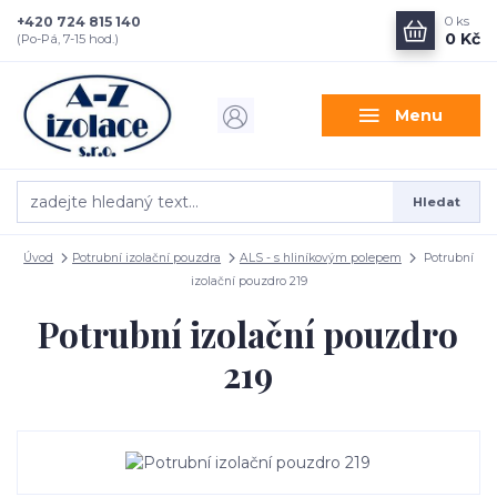
+420 724 815 140
0
ks
0 Kč
(Po-Pá, 7-15 hod.)
Menu
Hledat
Úvod
Potrubní izolační pouzdra
ALS - s hliníkovým polepem
Potrubní
izolační pouzdro 219
Potrubní izolační pouzdro
219