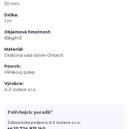
30 mm
Délka
1 m
Objemová hmotnost
65kg/m3
Materiál
Čedičová vata Isover Orstech
Povrch
Hliníkový polep
Výrobce
A-Z izolace s.r.o.
Potřebujete poradit?
Zákaznická podpora A-Z izolace s.r.o.
+420 724 815 140