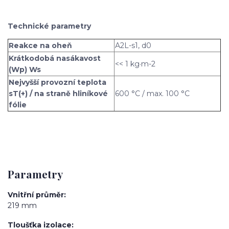
Technické parametry
Reakce na oheň
A2L-s1, d0
Krátkodobá nasákavost
<< 1 kg·m-2
(Wp) Ws
Nejvyšší provozní teplota
sT(+) / na straně hliníkové
600 °C / max. 100 °C
fólie
Parametry
Vnitřní průměr
219 mm
Tloušťka izolace