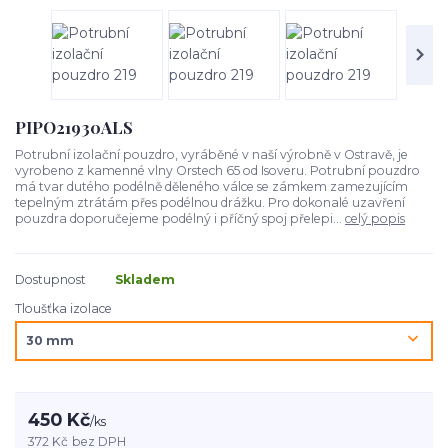
PIPO21930ALS
Potrubní izolační pouzdro, vyráběné v naší výrobně v Ostravě, je
vyrobeno z kamenné vlny Orstech 65 od Isoveru. Potrubní pouzdro
má tvar dutého podélně děleného válce se zámkem zamezujícím
tepelným ztrátám přes podélnou drážku. Pro dokonalé uzavření
pouzdra doporučejeme podélný i příčný spoj přelepi...
celý popis
Dostupnost
Skladem
Tloušťka izolace
450 Kč
/
ks
372 Kč
bez DPH