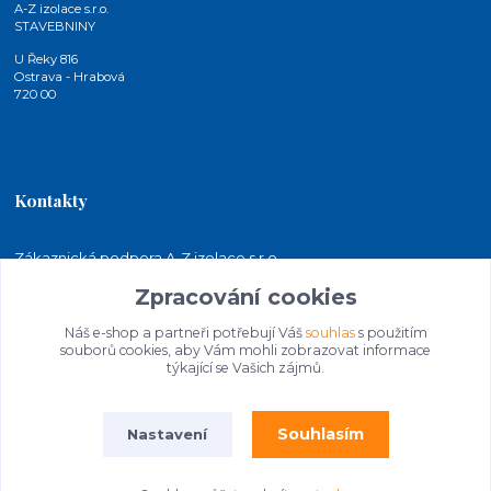
A-Z izolace s.r.o.
STAVEBNINY
U Řeky 816
Ostrava - Hrabová
720 00
Kontakty
Zákaznická podpora A-Z izolace s.r.o.
+420 724 815 140
Zpracování cookies
(Po-Pá, 7-15 hod.)
Náš e-shop a partneři potřebují Váš
souhlas
s použitím
jakubkaleta@azizolace.cz
souborů cookies, aby Vám mohli zobrazovat informace
týkající se Vašich zájmů.
Souhlasím
Nastavení