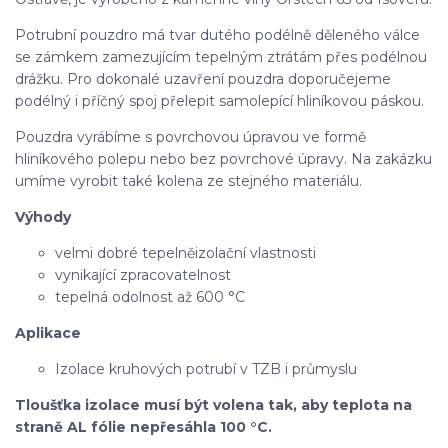
Potrubní pouzdro má tvar dutého podélně děleného válce
se zámkem zamezujícím tepelným ztrátám přes podélnou
drážku. Pro dokonalé uzavření pouzdra doporučejeme
podélný i příčný spoj přelepit samolepící hliníkovou páskou.
Pouzdra vyrábíme s povrchovou úpravou ve formě
hliníkového polepu nebo bez povrchové úpravy. Na zakázku
umíme vyrobit také kolena ze stejného materiálu.
Výhody
velmi dobré tepelněizolační vlastnosti
vynikající zpracovatelnost
tepelná odolnost až 600 °C
Aplikace
Izolace kruhových potrubí v TZB i průmyslu
Tloušťka izolace musí být volena tak, aby teplota na
straně AL fólie nepřesáhla 100 °C.