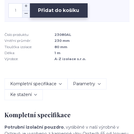
Přidat do košíku
Číslo produktu:
23080AL
Vnitřní průměr:
230 mm
Tloušťka izolace:
80 mm
Délka:
1 m
Výrobce:
A-Z izolace s.r.o.
Kompletní specifikace
Parametry
Ke stažení
Kompletní specifikace
Potrubní izolační pouzdro
, vyráběné v naší výrobně v
Ostravě, je vyrobeno z kamenné vlny Orstech 65 od Isoveru.