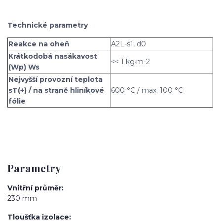
Technické parametry
Reakce na oheň
A2L-s1, d0
Krátkodobá nasákavost
<< 1 kg·m-2
(Wp) Ws
Nejvyšší provozní teplota
sT(+) / na straně hliníkové
600 °C / max. 100 °C
fólie
Parametry
Vnitřní průměr
230 mm
Tloušťka izolace