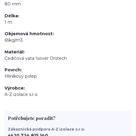
80 mm
Délka
1 m
Objemová hmotnost
65kg/m3
Materiál
Čedičová vata Isover Orstech
Povrch
Hliníkový polep
Výrobce
A-Z izolace s.r.o.
Potřebujete poradit?
Zákaznická podpora A-Z izolace s.r.o.
+420 724 815 140