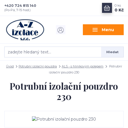
+420 724 815 140
0
ks
0 Kč
(Po-Pá, 7-15 hod.)
Menu
Hledat
Úvod
Potrubní izolační pouzdra
ALS - s hliníkovým polepem
Potrubní
izolační pouzdro 230
Potrubní izolační pouzdro
230