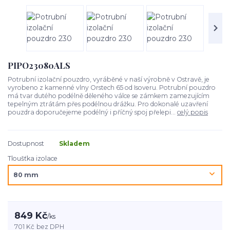
PIPO23080ALS
Potrubní izolační pouzdro, vyráběné v naší výrobně v Ostravě, je
vyrobeno z kamenné vlny Orstech 65 od Isoveru. Potrubní pouzdro
má tvar dutého podélně děleného válce se zámkem zamezujícím
tepelným ztrátám přes podélnou drážku. Pro dokonalé uzavření
pouzdra doporučejeme podélný i příčný spoj přelepi...
celý popis
Dostupnost
Skladem
Tloušťka izolace
849 Kč
/
ks
701 Kč
bez DPH