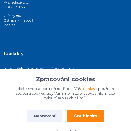
A-Z izolace s.r.o.
STAVEBNINY
U Řeky 816
Ostrava - Hrabová
720 00
Kontakty
Zákaznická podpora A-Z izolace s.r.o.
+420 724 815 140
Zpracování cookies
(Po-Pá, 7-15 hod.)
Náš e-shop a partneři potřebují Váš
souhlas
s použitím
jakubkaleta@azizolace.cz
souborů cookies, aby Vám mohli zobrazovat informace
týkající se Vašich zájmů.
Souhlasím
Nastavení