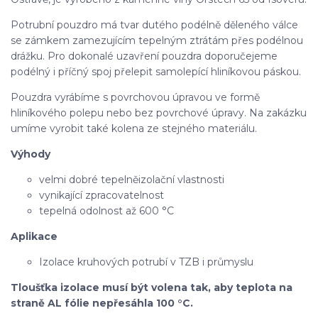
Potrubní pouzdro má tvar dutého podélně děleného válce
se zámkem zamezujícím tepelným ztrátám přes podélnou
drážku. Pro dokonalé uzavření pouzdra doporučejeme
podélný i příčný spoj přelepit samolepící hliníkovou páskou.
Pouzdra vyrábíme s povrchovou úpravou ve formě
hliníkového polepu nebo bez povrchové úpravy. Na zakázku
umíme vyrobit také kolena ze stejného materiálu.
Výhody
velmi dobré tepelněizolační vlastnosti
vynikající zpracovatelnost
tepelná odolnost až 600 °C
Aplikace
Izolace kruhových potrubí v TZB i průmyslu
Tloušťka izolace musí být volena tak, aby teplota na
straně AL fólie nepřesáhla 100 °C.